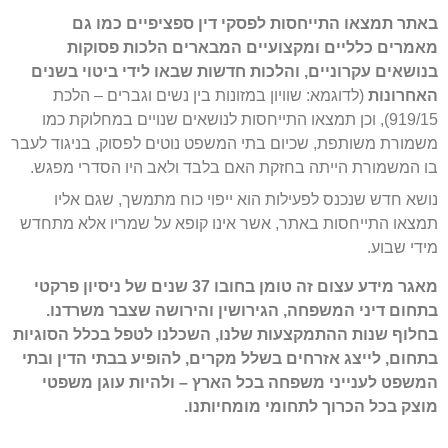
באתר תמצאו התייחסות לפסקי דין ספציפיים כמו גם
מאמרים כלליים ומקצועיים המבארים הלכות פסוקות
בנושאים עקרוניים, והלכות חדשות שבאו לידי ביטוי בשנים
האחרונות
(לדוגמא: שוויון במזונות בין נשים וגברים – הלכת
919/15), וכן תמצאו התייחסות לנושאים שנויים במחלוקת כמו
משמורת משותפת, שכיום בתי המשפט נוטים לפסוק, בניגוד לעבר
בו המשמורת הייתה בחזקת האם בלבד ולאב היו הסדרי מפגש.
נושא חדש שנכנס לפעילות הוא ייפוי כוח מתמשך, שגם אליו
תמצאו התייחסות באתר, אשר אינו קופא על שמריו אלא מתחדש
מידי שבוע.
מאגר מידע עצום זה טומן בחובו 37 שנים של ניסיון פרקטי
בתחום דיני המשפחה, הגירושין והירושה שצבר משרדנו.
בחלוף שנות ההתמקצעות שלנו, השכלנו לטפל בכלל הסוגיות
בתחום, לייצג אזרחים בשלל מקרים, להופיע בבתי הדין ובתי
המשפט לענייני משפחה בכל הארץ – ולהיות עוגן משפטי
מוצק בכל הכרוך לתחומי מומחיותנו.