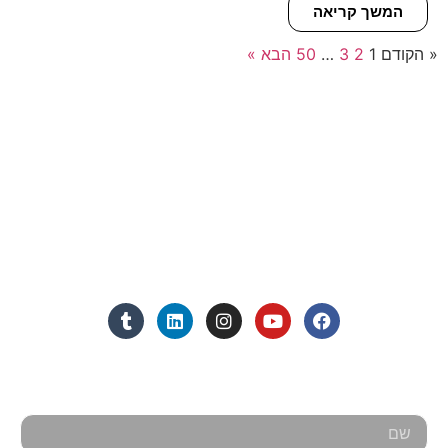
המשך קריאה
« הקודם
1
2
3
…
50
הבא »
פרטי התקשרות
072-3719952
Eleanor.leibolaw@gmail.com
מנחם בגין 11, מגדל רוגובין-תדהר (קומה 16), רמת גן
מצאו אותנו ברשתות החברתיות:
אנחנו כאן למענכם - צרו קשר