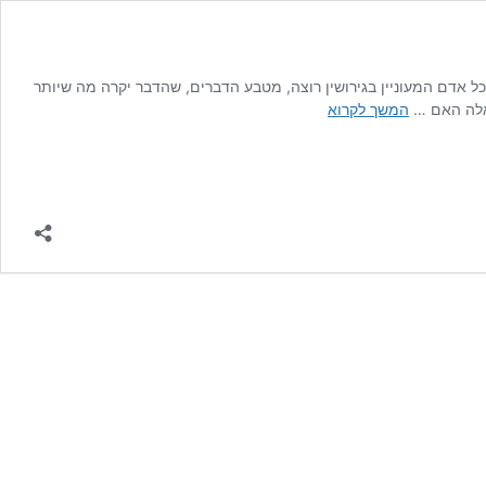
 שאני נשאלת מספר פעמים ביום. כל אדם המעוניין בגירושין רוצה, מטבע הדברים, שהדבר יקרה מה שיותר
כמה
שאלה האם …
המשך לקרוא
זמן
לוקח
להתגרש
לאחר
קבלת
החלטה
על
גירושין