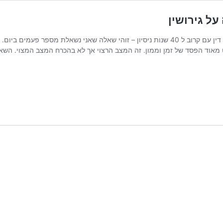
ל גירושין
כמה זמן ייקח עד שאהיה גרוש/ה? כעורכת דין עם קרוב ל 40 שנות ניסיון – זוהי שאלה
ט מאוד הפסד של זמן וממון. זה המצב הרצוי אך לא בהכרח המצב המצוי. ה