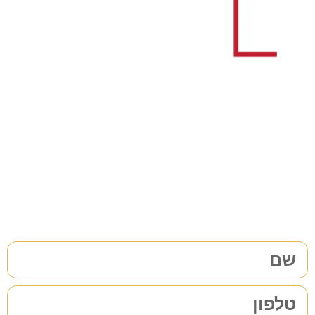
צריכים עורך דין לענייני
משפחה/גירושין?
38 שנות ניסיון בתחום לשירותכם. לתיאום פגישת ייעוץ ללא
התחייבות
מלאו את הפרטים שלכם | נחזור אליכם בהקדם