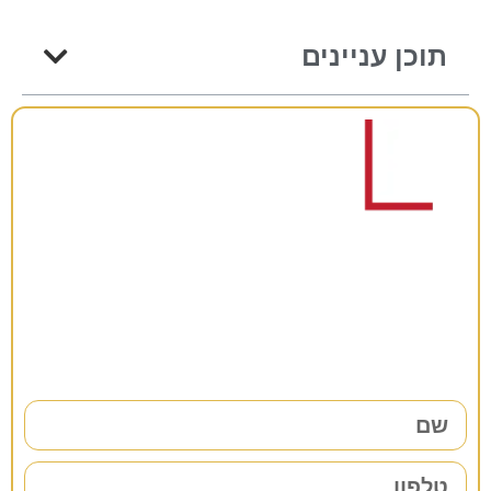
תוכן עניינים
רוצים להתייעץ?
38 שנות ניסיון כאן למענכם –
השאירו פרטים ונחזור אליכם בהקדם!