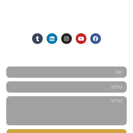
מנחם בגין 11, מגדל רוגובין-תדהר (קומה 16), רמת גן
מצאו אותנו ברשתות החברתיות:
אנחנו כאן למענכם - צרו קשר