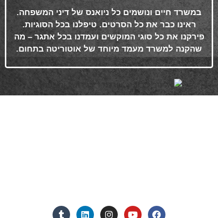
במשרד חיים ונושמים כל ניואנס של דיני המשפחה.
ראינו כבר את כל הסרטים. טיפלנו בכל הסוגיות.
פירקנו את כל סוגי המוקשים ועמדנו בכל אתגר – מה
שהקנה למשרד מעמד מיוחד של אוטוריטה בתחום
.
פרטי התקשרות
072-3719952
Eleanor.leibolaw@gmail.com
מנחם בגין 11, מגדל רוגובין-תדהר (קומה 16), רמת גן
מצאו אותנו ברשתות החברתיות: