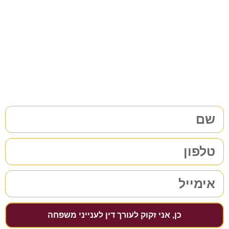
משפחה/גירושין?
38 שנות ניסיון בתחום לשירותכם. לתיאום פגישת ייעוץ ללא
התחייבות
מלאו את הפרטים שלכם | נחזור אליכם בהקדם
כן, אני זקוק לעורך דין לענייני משפחה