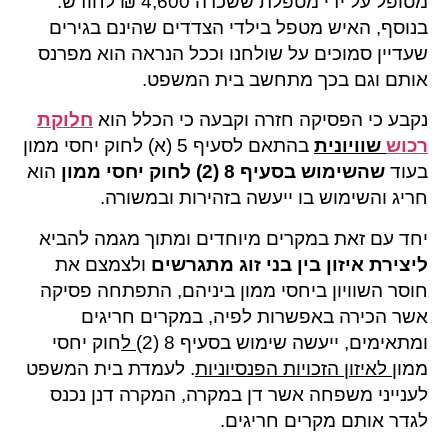
מטופל על ידי מטפלת ששכרה 4,600 ₪ לחודש.
בנוסף, האיש מטפל בילדי הצדדים שהינם בגירים
שעדיין סמוכים על שולחנו וככל הנראה הוא מפרנס
אותם וגם בכך מתחשב בית המשפט.
נקבע כי הפסיקה חזרה וקבעה כי הכלל הוא
חלוקת
רכוש
שוויונית
בהתאם לסעיף 5 (א) לחוק יחסי ממון
בעוד
שהשימוש ב
סעיף 8 (2)
ל
חוק יחסי ממון
הוא
חריג והשימוש בו ייעשה בזהירות ובמשורה.
יחד עם זאת במקרים מיוחדים ומתוך מגמה להביא
ליצירת איזון בין בני זוג
מתגרשים
ולצמצם את
חוסר השוויון ביחסי ממון ביניהם, התפתחה פסיקה
אשר הכירה באפשרות לפיה, במקרים חריגים
ומתאימים, ייעשה שימוש בסעיף 8 (2)
ל
חוק יחסי
ממון
לאיזון הזכויות הפנסיוניות
. לעמדת בית המשפט
לענייני משפחה אשר דן במקרה, המקרה דנן נכנס
לגדר אותם מקרים חריגים.