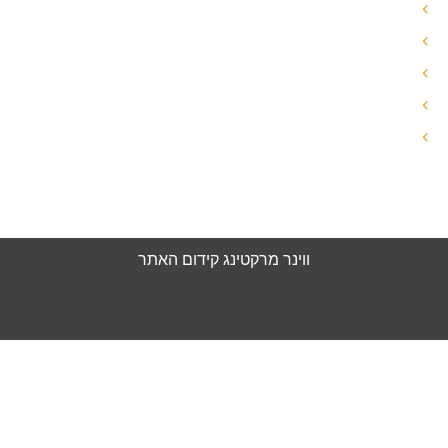
ייעוץ לפני גירושין
עזיבת הבית גירושין
גירושין עם ילדים
זכויות האישה בגירושין
עורך דין ידועים בציבור
הצהרת נגישות
מדיניות פרטיות
ווינר מרקטינג
קידום האתר