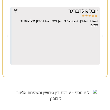
יובל גולדברגר
דרו
★
★
★
★
★
★
★
משרד מצוין. מקצועי מיומן וישר עם ניסיון של עשרות
מקצו
יא
שנים
ה
וח
צריכים עורך דין לענייני