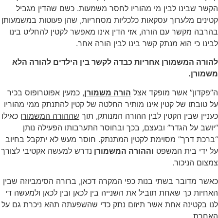
הקשר שבינו לבין מי מהוריו לחסר משמעות. כשם שהדין מגביל
קטינים מלערוך עסקאות כלכליות מסחריות, שהן פעוטות במשמעותן
בהרבה מקשר עם הורה, אזי הדין אינו מאפשר לקטין להחליט בינו
לבינו כי הוא מנתק קשר בינו לבין הורה אחר.
להורה המשמורן אחריות כבדה לקשר בין הילדים להורה הלא
משמורן.
ה”פקדון” אשר מופקד אצל
הורה משמורן
, כמעין אפוטרופוס בכיר
על טובתו של קטין אינו מותיר החלטה של קטין להתנתק ממי מהוריו
כעניין שבין הקטין לבין ההורה המנותק, תוך
שההורה המשמורן
כאילו
“יושב על הגדר” ובעצם, בכך ובחוסר התערבותו הפעילה נותן
“ברכת דרך” מסוימת לקטין המתנתק. חוסר מעש לא יתקבל בחיוב
על ידי בית המשפט
וההורה המשמורן
נדרש למעשה אקטיבי לצורך
צמצום הניכור.
כאשר מדובר בשתי בנות כפי המקרה דכאן, ברורה הסימביוזה שבין
האחיות כך שאחת תוביל את השנייה בין לכאן ובין לכאן ולמעשה די
לנו בקטינה אחת אשר תיזום נתק כדי שהשפעתה תהא ניכרת גם על
האחרת.