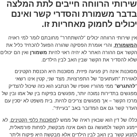
שירותי הרווחה חייבים לתת המלצה
בדבר משמורת והסדרי קשר ואינם
יכולים לחמוק מאחריות זו.
אין שירותי הרווחה יכולים “להשתחרר” מחובתם לומר למי ראויה
המשמורת
, והרי אומרת הפסיקה שהורה הפועל להכחיד כליל את
הקשר אם ההורה האחר לא יהיה ראוי להיות
משמורן
ואין הם יכולים
שלא להסדיר את הקשר שבין האב לבין הילדים.
מסוכנות אינה רק פגיעה פיזית. מסוכנות היא הכנסת הקטינים
לאווירת “תעתועים” של התפרצויות. מצד שני, קטין אינו רשאי
“
להתגרש
” ממי מהוריו ואופיו של הנתבע הוא כזה שיכול להצדיק
מפגשים בתדירות נמוכה יותר, מפגשים בפיקוח בין של אמו ובין של
מרכז הקשר – אך מפגשים צריכים להיות. בית משפט לא יסכין עם
העדר קשר גם אם המדובר באב “בעייתי”.
כללו של דין הוא שבאין ראיה של ממש ל
מסוכנות כלפי הקטינים
, לא
יימנע הקשר ולמעשה גם האם אינה מבקשת, לפחות פורמאלית,
למנוע קשר בין האב לבין הילדים אלא מבקשת היא פיקוח וליתר