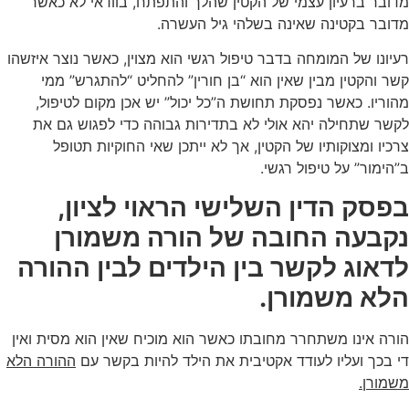
מדובר ברעיון עצמי של הקטין שהלך והתפתח, בוודאי לא כאשר
מדובר בקטינה שאינה בשלהי גיל העשרה.
רעיונו של המומחה בדבר טיפול רגשי הוא מצוין, כאשר נוצר איזשהו
קשר והקטין מבין שאין הוא “בן חורין” להחליט “להתגרש” ממי
מהוריו. כאשר נפסקת תחושת ה”כל יכול” יש אכן מקום לטיפול,
לקשר שתחילה יהא אולי לא בתדירות גבוהה כדי לפגוש גם את
צרכיו ומצוקותיו של הקטין, אך לא ייתכן שאי החוקיות תטופל
ב”הימור” על טיפול רגשי.
בפסק הדין השלישי הראוי לציון,
נקבעה החובה של הורה משמורן
לדאוג לקשר בין הילדים לבין ההורה
הלא משמורן.
הורה אינו משתחרר מחובתו כאשר הוא מוכיח שאין הוא מסית ואין
די בכך ועליו לעודד אקטיבית את הילד להיות בקשר עם
ההורה הלא
משמורן.