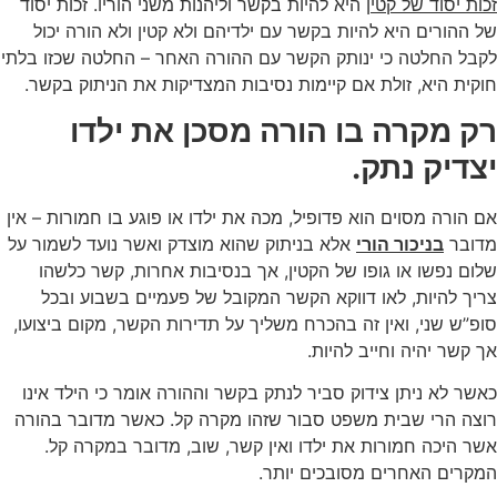
זכות יסוד של קטין
היא להיות בקשר וליהנות משני הוריו. זכות יסוד
של ההורים היא להיות בקשר עם ילדיהם ולא קטין ולא הורה יכול
לקבל החלטה כי ינותק הקשר עם ההורה האחר – החלטה שכזו בלתי
חוקית היא, זולת אם קיימות נסיבות המצדיקות את הניתוק בקשר.
רק מקרה בו הורה מסכן את ילדו
יצדיק נתק.
אם הורה מסוים הוא פדופיל, מכה את ילדו או פוגע בו חמורות – אין
מדובר
בניכור הורי
אלא בניתוק שהוא מוצדק ואשר נועד לשמור על
שלום נפשו או גופו של הקטין, אך בנסיבות אחרות, קשר כלשהו
צריך להיות, לאו דווקא הקשר המקובל של פעמיים בשבוע ובכל
סופ”ש שני, ואין זה בהכרח משליך על תדירות הקשר, מקום ביצועו,
אך קשר יהיה וחייב להיות.
כאשר לא ניתן צידוק סביר לנתק בקשר וההורה אומר כי הילד אינו
רוצה הרי שבית משפט סבור שזהו מקרה קל. כאשר מדובר בהורה
אשר היכה חמורות את ילדו ואין קשר, שוב, מדובר במקרה קל.
המקרים האחרים מסובכים יותר.