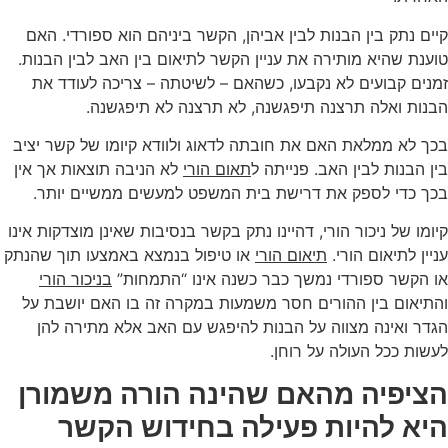
קיים נתק בין הבנות לבין אביהן, הקשר ביניהם הוא ספורדי. האם
טוענת שהיא מותירה את עניין הקשר לתיאום בין האב לבין הבנות.
זמנים קבועים לא נקבעו, כשהאם – לשיטתה – צריכה לעודד את
הבנות ואלה תרצנה תיפגשנה, לא תרצנה לא תיפגשנה.
בכך לא ממלאת האם את חובתה לדאוג ולוודא קיומו של קשר יציב
בין הבנות לבין האב. פנייתה ל
תאום הורי
לא הניבה תוצאות אך אין
בכך כדי לספק את דרישת בית המשפט למעשים ממשיים יותר.
קיומו של ניכור הורי, דהיינו נתק בקשר בנסיבות שאינן מוצדקות אינו
עניין לתיאום הורי.
תיאום הורי
או טיפול בנמצא באמצעו תוך שהנתק
או הקשר ספורדי נמשך כבר כשנה אינו “התמחות”
בניכור הורי
והתיאום בין ההורים חסר משמעות במקרה זה בו האם יושבת על
הגדר ואינה מצווה על הבנות להיפגש עם האב אלא מתירה להן
לעשות ככל העולה על רוחן.
הציפיה מהאם שהינה הורה משמורן
היא להיות פעילה בחידוש הקשר