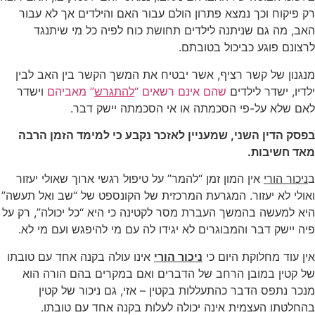
רק פיקוח וכך נמצא פתרון הולם עבור האם והילדים אך לא עבור
האב, מה גם שניתנה לילדים תחושת כוח לפיה כל מי שיתנגד
לרצונם פוגע כביכול בטובתם.
מנגנון של קשר רציף, אשר יבטיח את המשך הקשר בין האב לבין
ילדיו, ישדר לילדים
שהם אינם רשאים “
להתגרש
” מאביהם
וישדר
לאם שלא על-פי הסכמתה או אי הסכמתה יישק דבר.
בפסק הדין השני, שמעניין לאזכר נקבע כי למימד הזמן הרבה
מאד חשיבות.
ב
ניכור הורי
אין המון זמן “להמר” על טיפול רגשי ארוך שאולי יעזור
ואולי לא יעזור. המגרעת המרכזית של הקונספט של “שב ואל תעשה”
היא למעשה בהמשך העברת מסר לקטינה כי היא “כל יכולה”, רק על
פיה יישק דבר והמבוגרים לא יגידו לה עם מי להיפגש ועם מי לא.
אין עוד מחלוקת היום כי
ניכור הורי
אינו עולה בקנה אחד עם טובתו
של קטין במובן הרחב של הדברים ואם במקרים בהם הורה הוא
מנכר נתפס הדבר כהתעללות בקטין – אזי, גם ניכור של קטין
בהחלטתו העצמית אינה יכולה לעלות בקנה אחד עם טובתו.