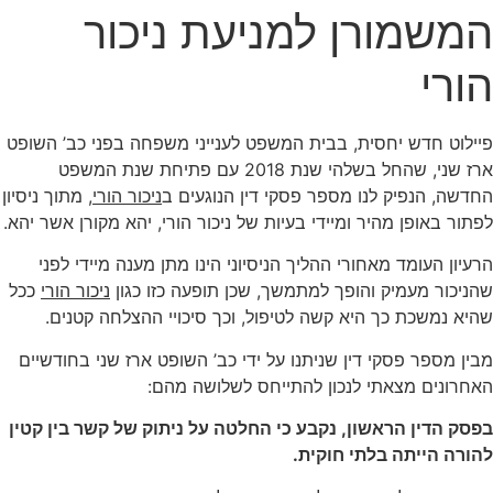
המשמורן למניעת ניכור
הורי
פיילוט חדש יחסית, בבית המשפט לענייני משפחה בפני כב’ השופט
ארז שני, שהחל בשלהי שנת 2018 עם פתיחת שנת המשפט
החדשה, הנפיק לנו מספר פסקי דין הנוגעים ב
ניכור הורי
, מתוך ניסיון
לפתור באופן מהיר ומיידי בעיות של ניכור הורי, יהא מקורן אשר יהא.
הרעיון העומד מאחורי ההליך הניסיוני הינו מתן מענה מיידי לפני
שהניכור מעמיק והופך למתמשך, שכן תופעה כזו כגון
ניכור הורי
ככל
שהיא נמשכת כך היא קשה לטיפול, וכך סיכויי ההצלחה קטנים.
מבין מספר פסקי דין שניתנו על ידי כב’ השופט ארז שני בחודשיים
האחרונים מצאתי לנכון להתייחס לשלושה מהם:
בפסק הדין הראשון, נקבע כי החלטה על ניתוק של קשר בין קטין
להורה הייתה בלתי חוקית.