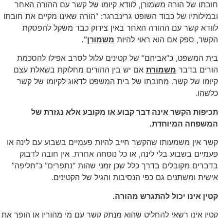
חובתו של הורה משמורן, לוודא קיומו של קשר עם ההורה האחר
ובמילותיו של כבוד השופט גרינברגר: “הורה שאינו מקיים את חובתו
לוודא קשר עם ההורה האחר באין צידוק כבד משקל להפסקת
הקשר, ספק אם הוא ראוי להיות
משמורן
“.
בית המשפט, כ”אביהם” של קטינים עלול לסרב אפילו להסכמת
הורים בדבר
משמורת
אם יש בין ההורים מחלוקת בשאלת עצם
קיומו של קשר. מחובתו של בית המשפט לדאוג לקיומו של קשר
כלשהו.
תכיפות הקשר אינה דבר קבוע או מקובע אלא נגזרת של
המשפחה המיוחדת.
קשר אין משמעותו שהקשר חייב להיות פעמיים בשבוע עם לינה או
פעמיים בשבוע בלי לינה, או כל נוסחה אחרת. אין חובה לדבוק
בדברים מקובלים בדרך כלל שכן זמני שהות “נתפרים” כ”חליפה”
אישית ומשתנים גם כפי הנסיבות והגיל של הקטינים.
קטין אינו יכול להתגרש מהורה.
קטין אינו רשאי להחליט שהוא מנתק קשר עם מי מהוריו או הופך את