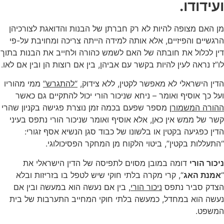
ועידודו.
מן האם מצופה להיות לא רק חברתן של הבנות והדואגת לצורכיהן
הרגשיים והפיזיים, אלא אותה למידה הייתה צריכה ומחויבת על-פי
דין לכלול את חובתה של האם לשמש כהורה ולחייב את הבנות בתוך
לו”ז נראה לעין להיות בקשר עם אביהן, בין אם רוצות הן ובין אם לאו.
הדין הישראלי לא מאפשר לקטין, ללא צידוק,
“להתגרש”
ממי מהוריו
ועל כך אוסיף ואומר – ניחא שניכור הורי יכול להתקיים גם כאשר
ההורה המשמורן
מספר שפעם בכמה זמן נוצרת פגישה בקניון שהרי
קשר של ממש אין כאן, אלא אוסיף ואומר שניכור הורי נתפס בעיני
הדין כפגיעה בקטין או בלשונו של כבוד סגן הנשיא אסף זגורי:
“התעללות בקטין”, ביטוי הלקוח מן המחקר הפסיכולוגי.
ניכור הורי
דומה במובן מסוים לתפיסה של הדין הישראלי את
“
אמנת האג
“, קרי מקרה בלתי חוקי שיש לטפל בו בזריזות ובלא
הצדק סביר נתפס
ניכור הורי,
בין אם נעשה הוא במעשה ובין אם
נעשה הוא במחדל, כמעשה בלתי חוקי המחייב התערבות של בית
המשפט.