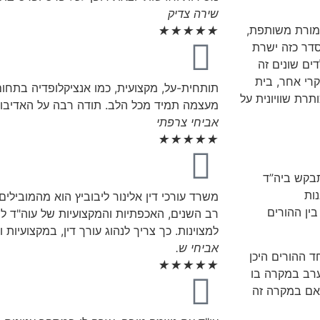
שירה צדיק
שמורת משותפת,
★
★
★
★
★
סדר כזה ישרת
ים שונים זה
קרי אחר, בית
תותחית-על, מקצועית, כמו אנציקלופדיה בתחום
רת שוויונית על
מעצמה תמיד מכל הלב. תודה רבה על האדיבות 
אביחי צרפתי
★
★
★
★
★
תבקש ביה”ד
ות
משרד עורכי דין אלינור ליבוביץ הוא מהמובילים 
ין ההורים
רב השנים, האכפתיות והמקצועיות של עוה"ד ל
למצוינות. כך צריך לנהוג עורך דין, במקצועיות 
אביחי ש.
 ההורים היכן
★
★
★
★
★
תערב במקרה בו
אם במקרה זה