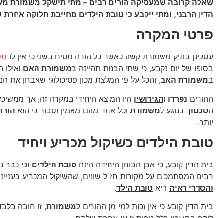
שאלה קרובה שמעסיקה הורים רבים – מתי תישקל משמורת מש
הדין הרבני, ומתי ייקבע כי טובת הילדים מחייבת חלוקה אחרת
פרטי המקרה
עסקינן בתיק
משמורת
קשה כאשר כל הורה מטיח בשני כי אין לו
מס
בסופו של יום נקבע, כי שתי הבנות תהיינה ב
משמורת האם
ואילו ה
ב
משמורת האב
, והכל על פי המלצת מכון פסיכולוגי שאבחן את הנ
ההורים
נפרדו
ו
הגירושין
היו המוצא היחידי במקרה זה, אך ממשיכ
ה
סכסוך
בנוגע ל
משמורת
וכל אחד מהם מאמין וסבור כי הוא
הורה
יותר.
טובת הילדים כשיקול מכריע ויחיד
בית הדין קובע, כי אבן הבוחן היחידה הינה
טובת הילדים
וכי כבר נ
רבים המסתמכים על מקורות חז”ל שונים, שהשיקול המכריע בענייני
והסדרי ראיה
היא
טובת הילד
.
בית הדין קובע כי אין זכות למי מן ההורים ל
משמורת
, זו חובה בלבד