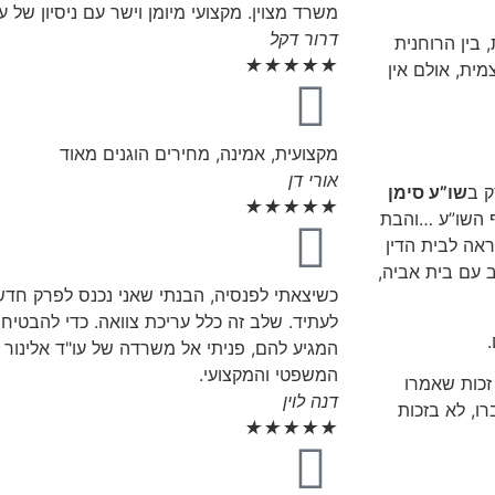
משרד מצוין. מקצועי מיומן וישר עם ניסיון של 
דרור דקל
 בין הרוחנית
★
★
★
★
★
ית, אולם אין
מקצועית, אמינה, מחירים הוגנים מאוד
אורי דן
ק ב
שו”ע סימן
★
★
★
★
★
ף השו”ע …והבת
ראה לבית הדין
 עם בית אביה,
כשיצאתי לפנסיה, הבנתי שאני נכנס לפרק חדש 
לעתיד. שלב זה כלל עריכת צוואה. כדי להבטי
המגיע להם, פניתי אל משרדה של עו"ד אלינור ל
המשפטי והמקצועי.
זכות שאמרו
דנה לוין
ו, לא בזכות
★
★
★
★
★