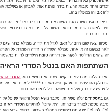
אישות פרק כא הלכה יח
: …ואם לא רצת האם שיהיו בניה אצלה 
זכרים ואחד נקבות הרשות בידה ונותנת אותן לאביהן או משלכת אות
להן אב והן מטפלין בהן..
וביאר המגיד משנה מגיד משנה את מקור דברי הרמב”ם: …זה ברור
חיוב לאשה בשום מקום והאב מצווה על בניו בכמה דברים ואין האיש
נתחייבה בהם..
ומכיוון שאין שום חיוב על האם לגדל את ילדיה, ממילא ברור שגם ל
לגור במקום זה או אחר. ממילא השאלה היחידה העומדת על הפרק
זה שהאם החליטה לעקור את דירתה
טובת הילדים
להיות במשמור
השתתפות האם בנטל הסדרי הראיה
האב העלה כמה פעמים בקשה שגם האם תשא בנטל
הסדרי הראי
שבחלק מהפעמים תיסע אף היא מאזור ה***** למקום האב על מנ
להיפגש עם בנה, ועל מנת שהאב יוכל לראות את בנותיו.
גם ב
תסקירים
עלה נושא זה, ומלבד נושא הנטל והקושי שנופל על 
סיבה נוספת לצורך בדבר זה, והיא שיוכלו להתקיים
הסדרי ראיה
בי
[א’]. לבן [א’] יש עומס לימודים במהלך השבוע, ובסופי שבוע הוא מ