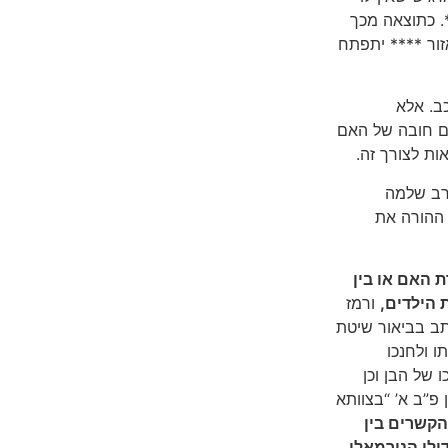
. כתוצאה מכך
זור **** יתפתח
ב. אלא
 חובה של האם
ות לצורך זה.
הרב שלמה
 ההורה את
 האם או בין
הילדים,
ורמז
ב בביאור שיטת
ו ולחנכו
ו של הבן וכן
ן פ”ב א’ “בצוותא
הקשרים בין
ולו הנורמאלי