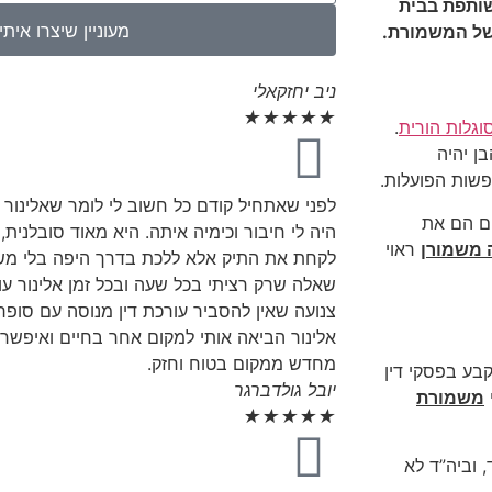
ותפת בבית
מעוניין שיצרו אית
 של המשמורת.
ניב יחזקאלי
★
★
★
★
★
וגלות הורית
.
בן יהיה
פשות הפועלות.
לפני שאתחיל קודם כל חשוב לי לומר שאלינור
ים הם את
היה לי חיבור וכימיה איתה. היא מאוד סובלנית
 משמורן
ראוי
לקחת את התיק אלא ללכת בדרך היפה בלי משפט
שאלה שרק רציתי בכל שעה ובכל זמן אלינור ע
צנועה שאין להסביר עורכת דין מנוסה עם סופר
אלינור הביאה אותי למקום אחר בחיים ואיפשר
מחדש ממקום בטוח וחזק.
קבע בפסקי דין
יובל גולדברגר
משמורת
★
★
★
★
★
, וביה”ד לא