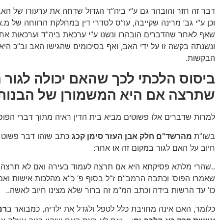
דבר זה חזר והובהר גם ע”י ביה”ד הגדול שדחה את ערעורו של האב 
וכן ע”י גב’ מרינה שקייבה, עו”ס לסדרי דין במחלקת הרווחה של מ.א
שאף לאחר שהדברים הובהרו ונשנו ע”י ערכאת ביה”ד וערכאות אחר
ונשנתה בקשה זו על ידי האב, ואף בסיכומים שהגישו האב וב”כ הי
הבקשות.
ביסוס הלכתי לכך שהאם יכולה לגור ה
שתרצה אם היא המשמורן של הבנות
למרות שדברים אלו פשוטים מביא בית הדין ראיה מתוך דברי הפוס
בשו”ת
מהרשד”ם חלק אבן העזר סימן קכג
כתב שזהו דבר פשוט ו
חיוב על האם לגור במקום זה או אחר:
..שהרי מלתא פסיקתא היא אם תרצה לעמוד בעירה ואם לא תרצה 
שאמרו הפוס’ וכתבה הרמב”ם ז”ל בסוף פ’ כ”א מהלכות אישות וא
כו’ עד הרשות בידה וכתב המ”מ זה ברור שלא מצינו חיוב לאשה..
כלומר, האם אינה מחויבת כלל לטפל ולגדל את ילדיה, כמבואר ב
רמ