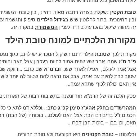
לוקח בחשבון כלל נוחות זו או אחרת שלהם.
טובת הקטין
נשקלת בצורה רחבה מאוד, דהיינו, בין טובתו הגשמית,
ובין החינוכית. ברור לחלוטין שיש ב
גידול הילדים
סיפוק והגשמה עצמ
זה מהווה שיקול בהכרעת ביה”ד לעניין
המשמורת
במקרה זה.
מקורות הלכתיים למונח טובת הילד
מקורות לכך ש
טובת הילד
הינם השיקול המכריע יש לרוב, כגון: נפס
פ”ב ס”ז
שהבן אחר שש שנים אמור להיות בעקרון אצל האב והוסי
אצל אמה לעולם, ואפילו לאחר שש..
וברמ”א
שם כתב: ..ודווקא שנ
שטוב לבת להיות עם אמה, אבל אם נראה להם שטוב לה יותר לישב
אין האם יכולה לכוף שתהא עמה…
פסק הלכה זה של הרמ”א חזר ונשנה בתשובות רבות של האחרונים.
ה
מהרשד”ם בחלק אהע”ז סימן קכ”ג
כתב: ..וכללא דמילתא כי כל 
חכמים ז”ל בדיבורם הבת אצל האם לעולם… בזכותה (של הבת) דבר
האם, וכן בבן – בזכות הבן דברו…
ובלשוננו –
טובת הקטינים
היא הקובעת ולא טובת ההורים.