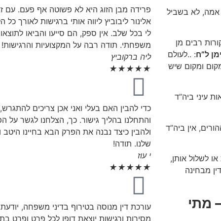
פרידה מבן הזוג היא לא פשוטה אף פעם. עם זא
אמה, לא בשביל
אלינור ליבוביץ ליווה אותי ברגישות לאורך כל הלי
לי בכל שלב. אין ספק, הם סייעו והביאו לתוצאו
ורות רבים מן
משפחתי. תודה רבה על המקצועיות והרגישות!
מן ל”ח
: ..לעולם
ליה ברקוביץ
קום ומקום שיש
★
★
★
★
★
ת עיני ביה”ד
כדי להבין האם בעלי ואני אכן צריכים להתגרש, פ
והתחלנו בהליך גישור. כך, הצלחנו לגשר על ה
ורים, אין ביה”ד
ולהבין כיצד נבנה את הפרק הבא בחיינו היטב 
שלנו. תודה!
י עוז
או לשלול אותן,
★
★
★
★
★
דין מבחינה
 מתי
עורכת דין מנוסה בטירוף בדיני משפחה, יודעת
מסירות ורגישות יוצאת דופן לכל פרט ופרט ב