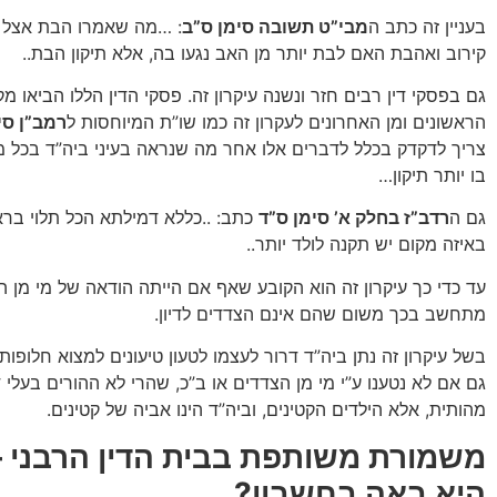
בעניין זה כתב ה
מבי”ט תשובה סימן ס”ב
: …מה שאמרו הבת אצל 
קירוב ואהבת האם לבת יותר מן האב נגעו בה, אלא תיקון הבת..
גם בפסקי דין רבים חזר ונשנה עיקרון זה. פסקי הדין הללו הביאו מק
הראשונים ומן האחרונים לעקרון זה כמו שו”ת המיוחסות ל
רמב”ן סי
צריך לדקדק בכלל לדברים אלו אחר מה שנראה בעיני ביה”ד בכל מ
בו יותר תיקון…
גם ה
רדב”ז בחלק א’ סימן ס”ד
כתב: ..כללא דמילתא הכל תלוי בראו
באיזה מקום יש תקנה לולד יותר..
עד כדי כך עיקרון זה הוא הקובע שאף אם הייתה הודאה של מי מן הה
מתחשב בכך משום שהם אינם הצדדים לדיון.
בשל עיקרון זה נתן ביה”ד דרור לעצמו לטעון טיעונים למצוא חלופות 
גם אם לא נטענו ע”י מי מן הצדדים או ב”כ, שהרי לא ההורים בעלי 
מהותית, אלא הילדים הקטינים, וביה”ד הינו אביה של קטינים.
משמורת משותפת בבית הדין הרבני –
היא באה בחשבון?