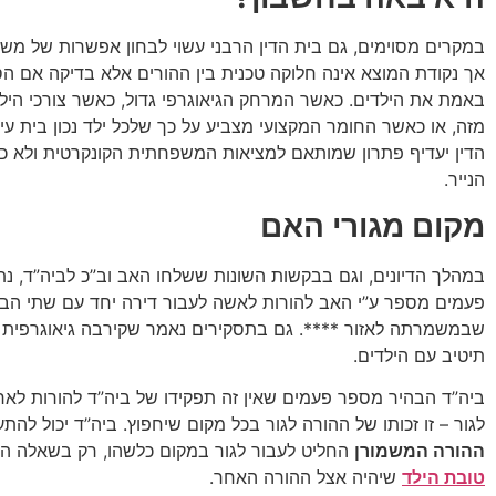
במקרים מסוימים, גם בית הדין הרבני עשוי לבחון אפשרות של מ
אך נקודת המוצא אינה חלוקה טכנית בין ההורים אלא בדיקה אם ה
באמת את הילדים. כאשר המרחק הגיאוגרפי גדול, כאשר צורכי הילד
מזה, או כאשר החומר המקצועי מצביע על כך שלכל ילד נכון בית עי
הדין יעדיף פתרון שמותאם למציאות המשפחתית הקונקרטית ולא כות
הנייר.
מקום מגורי האם
במהלך הדיונים, וגם בבקשות השונות ששלחו האב וב”כ לביה”ד, נ
פעמים מספר ע”י האב להורות לאשה לעבור דירה יחד עם שתי הבנ
שבמשמרתה לאזור ****. גם בתסקירים נאמר שקירבה גיאוגרפית ב
תיטיב עם הילדים.
ביה”ד הבהיר מספר פעמים שאין זה תפקידו של ביה”ד להורות לאחד
לגור – זו זכותו של ההורה לגור בכל מקום שיחפוץ. ביה”ד יכול לה
ההורה המשמורן
החליט לעבור לגור במקום כלשהו, רק בשאלה ה
טובת הילד
שיהיה אצל ההורה האחר.