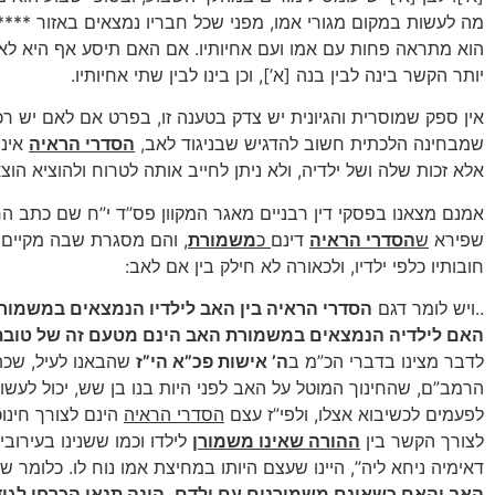
מה לעשות במקום מגורי אמו, מפני שכל חבריו נמצאים באזור ****
הוא מתראה פחות עם אמו ועם אחיותיו. אם האם תיסע אף היא לא
יותר הקשר בינה לבין בנה [א’], וכן בינו לבין שתי אחיותיו.
אין ספק שמוסרית והגיונית יש צדק בטענה זו, בפרט אם לאם יש רכ
שמבחינה הלכתית חשוב להדגיש שבניגוד לאב,
הסדרי הראיה
אינם
אלא זכות שלה ושל ילדיה, ולא ניתן לחייב אותה לטרוח ולהוציא הוצא
אמנם מצאנו בפסקי דין רבניים מאגר המקוון פס”ד י”ח שם כתב 
שפירא
ש
הסדרי הראיה
דינם
כ
משמורת
, והם מסגרת שבה מקיים
חובותיו כלפי ילדיו, ולכאורה לא חילק בין אם לאב:
..ויש לומר דגם
הסדרי הראיה בין האב לילדיו הנמצאים במשמורת
האם לילדיה הנמצאים במשמורת האב הינם מטעם זה של טובת 
לדבר מצינו בדברי הכ”מ ב
ה’ אישות פכ”א הי”ז
שהבאנו לעיל, שכת
הרמב”ם, שהחינוך המוטל על האב לפני היות בנו בן שש, יכול לעשות
לפעמים לכשיבוא אצלו, ולפי”ז עצם
הסדרי הראיה
הינם לצורך חינוכ
לצורך הקשר בין
ההורה שאינו משמורן
לילדו וכמו ששנינו בעירובי
דאימיה ניחא ליה”, היינו שעצם היותו במחיצת אמו נוח לו. כלומר ש
האב והאם כשאינם משמורנים עם ילדם, הינה תנאי הכרחי לגיד