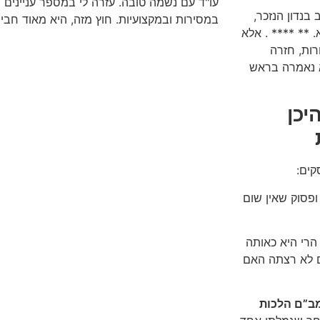
עו"ד עם נשמה טובה. עזרה לי במספר עניינים 
בנדון הנזכר,
במסירות ובמקצועיות. חוץ מזה, היא מאוד חביב
. ** **** . אלא
ות, חזרה
א נאמרה בראש
יכן
קים:
פסוק שאין שום
הרי היא כאותה
ם לא רצתה האם
ב”ם הלכות