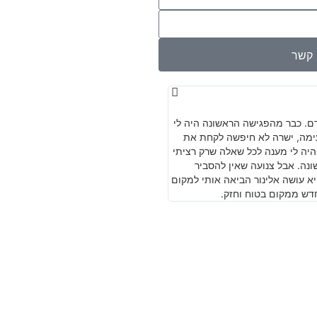
י קשר
יובל גולדברגר
★
★
★
★
★
דם. כבר מהפגישה הראשונה היה לי
משרד מצוין. מקצועי מיומן וישר עם ניסיו
נעימה, ישרה לא חיפשה לקחת את
היה לי מענה לכל שאלה שרק רציתי
ונה. אבל צנועה שאין להסביר
יא עושה אלינור הביאה אותי למקום
דש ממקום בטוח וחזק.