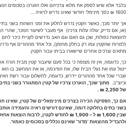
1600 ₪ כסך מינימלי חודשי שאינו נדרש לראיה …
אך יותר מכך, כאשר הקטין נדרש לחלוק את זמני השהות בשני בתים 
(או, אם נדייק, עולה עלות צרכיו) אף מעבר לשיעור הנזכר, שהרי הה
להוצאות כפולות, שכן גם האם וגם האב נדרשים לקניית כיכר לחם ו
(למרות שהקטין עמו רק בחלק מהזמן), וכל אחד מההורים אף נדרש
מתאים וצרכים אחרים שיישארו בביתו עבור הקטין.
כך, כדוגמה, אין זה מצופה כי בכל פעם שיעבור קטין מבית הורה א
ייטול עמו את נעלי הבית שלו, את הפיג’מה, או את המחשב בו הו
שברי שכל אחד מההורים יידרש, כדוגמה, לתשלום עבור רשת האינ
וכיוצ”ב.
מתוך שכך, הוערכו צרכיו של קטין המתגורר בשני בתים
של 2,250 ₪ .
אם כך, הפסיקה הכירה בצרכים מינימאליים של קטין, שאינו חו
בשני בתים בחלוקה דומה, שאינם דורשים ראיה והעמידה אותם
שבין 1,600 ₪ ל – 1,900 ₪ לחודש לקטין, לרבות הוצאות 
ולהבדיל מהוצאות ‘מדור’ שאינם נכללים בסכומים כאמור.