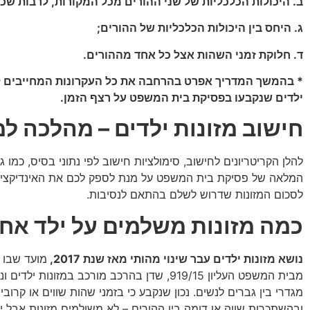
ב. היכולות הכלכליות של שני ההורים מכל המקורות, לרבות שכר
ג. היחס בין היכולות הכלכליות של ההורים;
ד. חלוקת זמני השהות אצל כל אחד מההורים.
* בהמשך המדריך אפרט בהרחבה את כל העקרונות המחייבים ל
ילדים שנקבעו בפסיקת בית המשפט על רצף הזמן.
חישוב מזונות ילדים – מהלכה 
להלן הקריטריונים לחישוב, סימולציות חישוב לפי נתוני בסיס, כמו 
המלאה של פסיקת בית המשפט על מנת לספק לכם את האינדיקציו
לסכום המזונות שדרוש לשלם בהתאם לנסיבות.
כמה מזונות משלמים על ילד אח
נושא מזונות ילדים עבר שינוי מהותי מאז שנת 2017,
מועד שבו 
מבית המשפט העליון 919/15, שדן בהרכב מורכב במזונות ילד
מגדרי בין גברים לנשים. נכון שנקבע כי בזמני שהות שווים או קרובי
ובהשתכרות שווה או דומה בין ההורים – לא משולמים מזונות אבל י