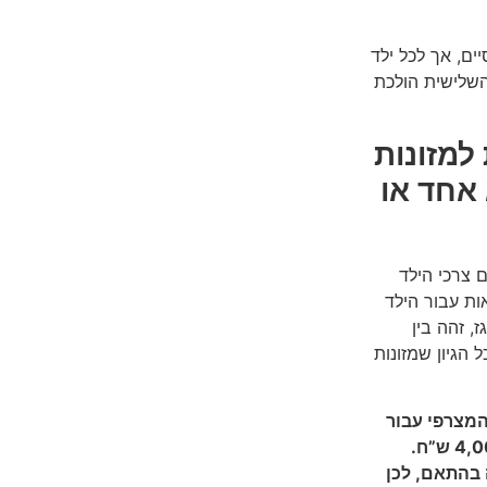
ים, אך לכל ילד
השלישית הולכת
למזונות
אחד או
 צרכי הילד
ות עבור הילד
, זהה בין
נם 3 ילדים, כך שאין כל הגיון שמזונות
ל ילד הם 1,500 ₪, הסכום המצרפי עבור
עלות הילדים לא יהיה 4,500 אלא סכום נמוך ממנו. נניח כ- 4,000 ש”ח.
המזונות ישתנה בהתאם, לכן