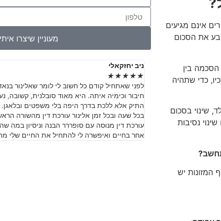
?
רים אינם מגיעים
קבע את הסכום
מעוניין שיצרו אית
ניב יחזקאלי
ל הסכמה בין
★
★
★
★
★
ו, כדי שתהיה
לפני שאתחיל קודם כל חשוב לי לומר שאלינור בנא
חיבור וכימיה איתה. היא מאוד סובלנית, קשובה, 
התיק אלא ללכת בדרך היפה בלי משפטים ובלאגן. 
 שינוי בסכום
בכל שעה ובכל זמן אלינור עורכת דין מהשורה הראש
ינוי נסיבות
עורכת דין מנוסה עם סופררר הבנה וניסיון במה שה
אחר בחיים ואיפשרה לי להתחיל את החיים שלי מח
תחשב?
קת היקף המזונות יש