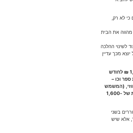
כי לא רק,
 מהווה את הבית
וד לשינוי ההלכה
יוצא מכך עדיין
בעבר היה מקובל לפסוק עבור מזונות ילד 1 סך של 1,200-1,400 ₪ לחודש
ספר וכו –
וזי, (המשמש
ערכאת ערעור על בית המשפט לענייני משפחה) לפיה גם מזונות של 1,600-
ררים בשני
, אלא שיש