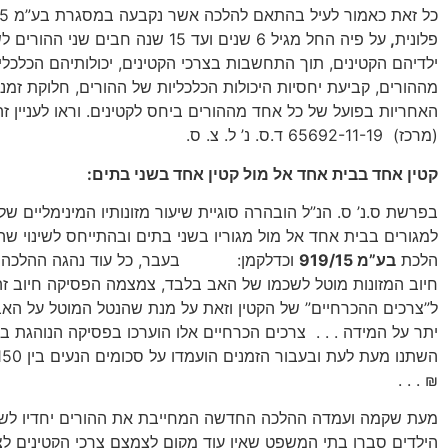
פלונית
,
על פיה החל מגיל 6 שנים ועד 15 שנה חבים שנ
ילדיהם הקטינים, תוך התחשבות בצרכי הקטינים, יכולותיהם הכלכלי
מההורים, קביעת יחסיות היכולות הכלכליות של ההורים, חלוקת זמני
האחריות בפועל של כל אחד מההורים ביחס לקטינים. וראו לעניין ז
(מרכז) 65692-11-19 ד.ס. נ’ ל. צ. ס.
קטין אחד בבית אחד אל מול קטין אחד בשני בתים:
בפרשת ס.נ’ ס. הנ”ל הובהרה סוגיית שיעור מזונותיו המינימליים של
למגורים בבית אחד אל מול מגוריו בשני בתים ובהתייחס לשינוי ש
הלכת
בע”מ 919/15
וכדלקמן:
בעבר, כל עוד נהגה ההלכה 
חיוב המזונות מוטל לשכמו של האב בלבד, צמצמה הפסיקה חיוב זה
ל”צרכים ההכרחיים” של הקטין וזאת על מנת שהנטל המוטל על האב 
יתר על המידה . . . צרכים הכרחיים אלו הוערכו בפסיקה הנוהגת 
₪ . . .
מעת שקמה ועמדה ההלכה החדשה המחייבת את ההורים יחדיו לשא
הילדים סברו בתי המשפט שאין עוד מקום לצמצם צרכי הקטינים לצ