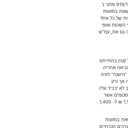
כל זאת כאמור לעיל בהתאם להלכה אשר נקבעה במסגרת בע”מ 919/15 פלוני נ’
י ההורים לשאת במזונות
ות של כל אחד
 השהות ואופי
ה גם את
,
עמ”ש
 קטין בהתייחס
הביאה אחריה
“הישנה” לפיה
 אך ורק
לא יכביד עליו
בסכומים אשר
השתנו מעת לעת ובעבור הזמנים הועמדו על סכומים הנעים בין 1,150 ₪ ל- 1,400
ת במזונות
רכים הכרחיים