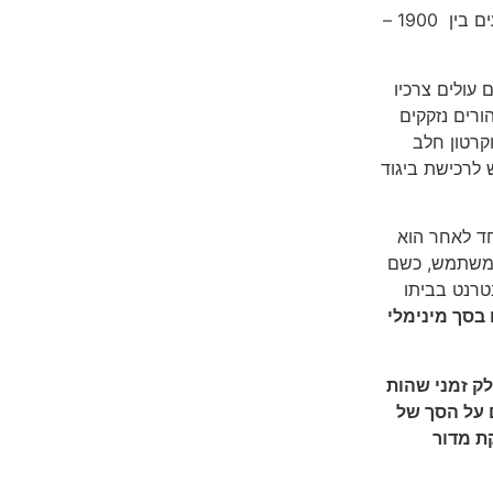
בלבד אלא שיש לספק את מלוא צרכיהם ואלו הוערכו בסכומים הנעים בין 1900 –
עולים צרכיו
ורים נזקקים
קרטון חלב
 לרכישת ביגוד
חד לאחר הוא
א משתמש, כשם
טרנט בביתו
 בסך מינימלי
לק זמני שהות
 על הסך של
אחזקת מדור