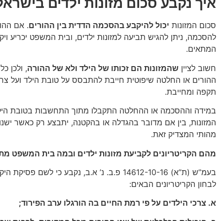
איך נקבע סכום מזונות ילדים בישראל
סכום המזונות
יכול להיקבע בהסכמה הדדית בין ההורים
. אם ההו
להסכמה, ניתן להגיש תביעה למזונות ילדים, ובית המשפט יכריע וי
המתאים.
חשוב לציין
שהמזונות הם זכותו של הילד ולא של ההורה
, ולכן כ
ההורים או החלטה שיפוטית חייבת להתבסס על טובת הילד ועל צרכי
תקפה ומחייבת.
במידה וההסכמה או ההחלטה התקבלו מתוך התחשבות בטובת הילד,
המזונות, בין אם מדובר בהגדלה או בהקטנה, יתבצע רק כאשר ישנו ש
מהותי המצדיק זאת.
מהם הקריטריונים לקביעת מזונות ילדים ובמה בית המשפט מ
בעמ”ש (ת”א) 14612-10-16 פ.ב. נ’ א.ב, נקבע כי לשם פסי
לבחון הקריטריונים הבאים:
א. צרכי הילדים על פי רמת החיים בה הורגלו ערב הפירוד;