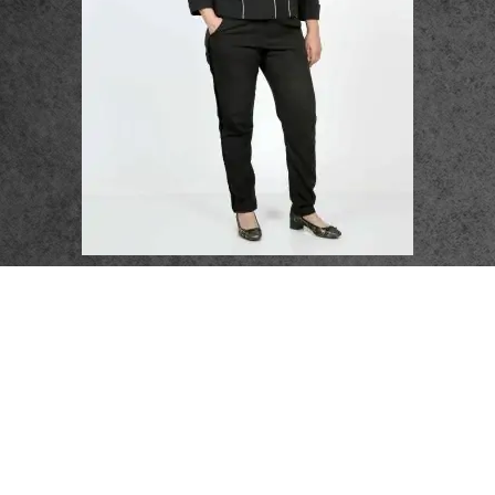
פרטי התקשרות
072-3719952
Eleanor.leibolaw@gmail.com
מנחם בגין 11, מגדל רוגובין-תדהר (קומה 16), רמת גן
מצאו אותנו ברשתות החברתיות: