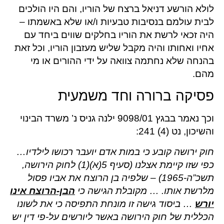
לולא הורשע דניאל ברצח של הוריו, והם היו הולכים
לבית עולמם בנסיבות טבעיות ו/או שלא באשמתו –
היה זכאי לרשת את הוריו בחלקים שווים ביחד עם
אחיו ואחותו והיה מקבל שליש מעזבון הוריו, וכל זאת
בהנחה שלא נחתמה צוואה על ידי ההורים או מי
מהם.
פסיקה ברורה וחד משמעית
וכך נאמר בבגץ 9098/01 ילנה גניס נ’ משרד הבינוי
והשיכון, נט (4) 241:
חוק ירושה קובע כי במות אדם יועבר רכושו לילדיו…
כפי שזו קיימת אצלנו (סעיף 5(א)(1) לחוק הירושה,
תשכ”ה-1965) – שלפיה בן הרוצח את אביו פסול
מלרשת אותו. … מקובלת הגישה כי
הבן-הרוצח אינו
יורש
… ביסוד גישה זו מונחת התפיסה כי את לשונו
הכללית של חוק הירושה באשר ליורשים על-פי דין יש