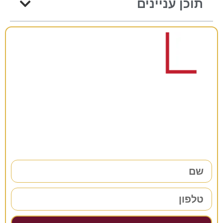
תוכן עניינים
רוצים להתייעץ?
38 שנות ניסיון כאן למענכם –
השאירו פרטים ונחזור אליכם בהקדם!