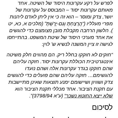
לפרש על רקע עקרונות היסוד של השיטה. אחד
מאותם עקרונות יסוד – המבוסס על עקרונות של
יושר, צדק ומוסר – הוא זה כי אין ליתן לאדם ליהנות
מפרי מעלליו (“הֲרָצַחְתָּ וְגַם-יָרָשְׁתָּ” (מלכים א, כא, יט
). הלשון הרחבה מקבלת מובן מצומצם כדי להגשים
את אחד מערכי היסוד של שיטת המשפט. בהתייחסו
לגישה זו ציין המשנה לנשיא ש’ לוין:
“חוקים לא חוקקו בחלל ריק. הם מהווים חלק משיטה
אינטגרטיבית הכוללת עקרונות יסוד. חזקה עליהם
שהם חוקקו בגדר עקרונות אלה ושהם נועדו
להגשימם… חזקה עליהם שהם פועלים כדי להגשים
צדק ושוויון ושיישומם ימנע תוצאות שאינן מתיישבות
עם תקנת הציבור. אחד מכללי תקנת הציבור הוא
שלא ייצא החוטא נשכר
“
(ע”א 3798/94)”.
לסיכום