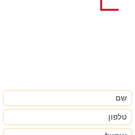
צריכים עורך דין לענייני
משפחה/גירושין?
38 שנות ניסיון בתחום לשירותכם. לתיאום פגישת ייעוץ ללא
התחייבות
מלאו את הפרטים שלכם | נחזור אליכם בהקדם