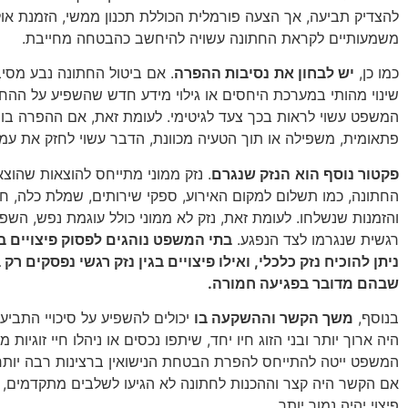
להצדיק תביעה, אך הצעה פורמלית הכוללת תכנון ממשי, הזמנת אול
משמעותיים לקראת החתונה עשויה להיחשב כהבטחה מחייבת.
כמו כן,
יש לבחון את
נסיבות ההפרה
. אם ביטול החתונה נבע מסיבו
שינוי מהותי במערכת היחסים או גילוי מידע חדש שהשפיע על ההח
המשפט עשוי לראות בכך צעד לגיטימי. לעומת זאת, אם ההפרה בו
פתאומית, משפילה או תוך הטעיה מכוונת, הדבר עשוי לחזק את עמ
פקטור נוסף הוא
הנזק שנגרם
. נזק ממוני מתייחס להוצאות שהוצ
החתונה, כמו תשלום למקום האירוע, ספקי שירותים, שמלת כלה, ח
והזמנות שנשלחו. לעומת זאת, נזק לא ממוני כולל עוגמת נפש, השפ
רגשית שנגרמו לצד הנפגע.
בתי המשפט נוהגים לפסוק פיצויים 
ניתן להוכיח נזק כלכלי, ואילו פיצויים בגין נזק רגשי נפסקים רק
שבהם מדובר בפגיעה חמורה.
בנוסף,
משך הקשר וההשקעה בו
יכולים להשפיע על סיכויי התבי
היה ארוך יותר ובני הזוג חיו יחד, שיתפו נכסים או ניהלו חיי זוגיות מ
המשפט ייטה להתייחס להפרת הבטחת הנישואין ברצינות רבה יותר.
אם הקשר היה קצר וההכנות לחתונה לא הגיעו לשלבים מתקדמים, ה
פיצוי יהיה נמוך יותר.