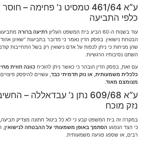
ע”א 461/64 טמסיט נ’ פחימה – חוס
כלפי התביעה
עוד בשנות ה-60 הביע בית המשפט העליון
רתיעה ברורה
מתביעות
הבטחת נישואין. בפסק הדין נאמר כי מדובר בתביעות “שאינן אהודו
שהן מניחות כי ניתן לכפות על אדם נישואין רק בשל התחייבות קוד
השתנו נסיבותיו הרגשיות.
עם זאת, בפסק הדין הובהר כי כאשר ניתן להוכיח
כוונה חוזית מח
כלכלית משמעותית, או נזק תדמיתי כבד
, עשויים להיפסק פיצויים
מצומצם מאוד
.
ע”א 609/68 נתן נ’ עבדאללה – הח
נזק מוכח
במקרה זה בית המשפט קבע כי לא כל ביטול חתונה מצדיק תביעה, 
כי הצד הנפגע
הסתמך באופן משמעותי על ההבטחה לנישואין
, 
רבים, או שספג פגיעה משמעותית.