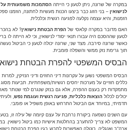
במקרה של שרונה, ניתן לטעון כי הייתה
הסתמכות משמעותית על
לנישואין
– בני הזוג כבר ביצעו הכנות מעשיות לחתונה, הוזמנו ספק
הזמנות, והיא עצמה נקלעה לפגיעה רגשית וכלכלית.
האם מדובר במקרה קלאסי של
הפרת הבטחת נישואין
? לא בהכרח.
לטעון שההסכם היה עבורו תנאי יסודי לנישואין, וכי לא הייתה לו ב
כאשר שרונה סירבה. מצד שני, שרונה יכולה לטעון כי הביטול נעשה 
תוך גרימת נזק ממשי והשפלה פומבית.
הבסיס המשפטי להפרת הבטחת נישואי
הבסיס המשפטי נשען על עקרונות דיני החוזים ודיני הנזיקין, למרות 
כללים חוזיים על מערכות יחסים רגשיות/משפחתיות. תביעות מסוג ז
מתמקדות רק בעצם ההפרה, אלא גם בנזק שנגרם למי שנותר מאחו
יכולים לכלול
הוצאות כלכליות
,
פגיעה רגשית ועוגמת נפש
, ולעיתי
תדמיתי, במיוחד אם הביטול התרחש באופן משפיל או פומבי.
עם השנים נשמעה ביקורת נרחבת על עצם קיומה של עילה זו, בטע
המשפט לא צריך להתערב בהחלטות אישיות כמו ביטול נישואין. במד
ארה”ב ואנגליה, בוטלה האפשרות לתבוע בגין הפרת הבטחת נישואי