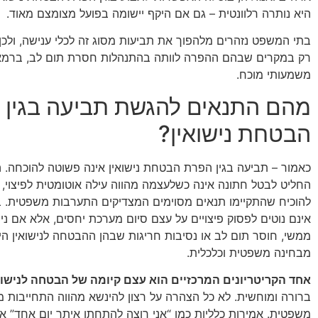
היא נותרה רלוונטית – גם אם היקף יישומה בפועל מצומצם מאוד.
בתי המשפט נזהרים מלהפוך את תביעות מסוג זה לכלי ענישה, ולכן 
רק במקרים שבהם ההפרה לוותה בהתנהלות חסרת תום לב, ברמאו
משמעותי מוכח.
מהם התנאים להגשת תביעה בגין 
הבטחת נישואין?
כאמור – תביעה בגין הפרת הבטחת נישואין אינה פשוטה להוכחה.
החליט לבטל חתונה אינה כשלעצמה מהווה עילה אוטומטית לפיצוי, 
להוכיח שהתקיימו תנאים מסוימים המצדיקים התערבות משפטית. 
אינם נוטים לפסוק פיצויים על עצם סיום מערכת יחסים, אלא אם נית
ממשי, חוסר תום לב או נסיבות חריגות שבהן ההבטחה לנישואין ה
מבחינה משפטית וכלכלית.
אחד הקריטריונים המרכזיים הוא עצם קיומה של הבטחה לנישוא
ברורה ומוחשית. לא כל הצהרה על רצון להינשא מהווה התחייבות 
משפטית. אמירות כלליות כמו “אני רוצה להתחתן איתך יום אחד” אי