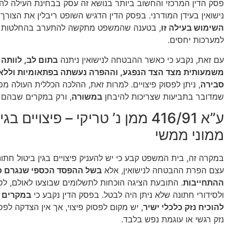
פסק הדין המרכזי והחשוב ביותר בנושא זה עסק בבחינת העילה 
נישואין בעידן המודרני. בפסק הדין הדגיש השופט ריבלין את הצורך
השימוש בעילה זו
, בטענה שהמשפט מתקשה להתערב בהחלטות אי
למערכות יחסים.
עם זאת, נקבע כי כאשר ההבטחה לנישואין ניתנה
בתום לב, לוותה
משמעותית מצד הצד הנפגע, וההפרה נעשתה בפתאומיות וללא
סבירה
, ניתן לפסוק פיצויים. למרות זאת, ההלכה הכללית העולה מפ
שמדובר בתביעות שצריכות להיבחן
במשורה
, ורק במקרים שבהם נ
ע”א 416/91 ממן נ’ טריקי – פיצויים בג
ממוני ממשי
במקרה זה, בית המשפט קבע כי יש להעניק פיצויים בגין ביטול חתו
עצם הפרת ההבטחה לנישואין, אלא
בשל ההפסד הכספי שנגרם 
ההתחייבות
. התובעת הציגה הוכחות לתשלומים שבוצעו לאולם, לס
ולסידורי חתונה שלא ניתן היה לבטל. בפסק הדין נקבע כי
במקרים 
להוכיח נזק כלכלי ישיר
, יש מקום לפסוק פיצוי, אך אין הצדקה לפס
נזק רגשי או עוגמת נפש בלבד.