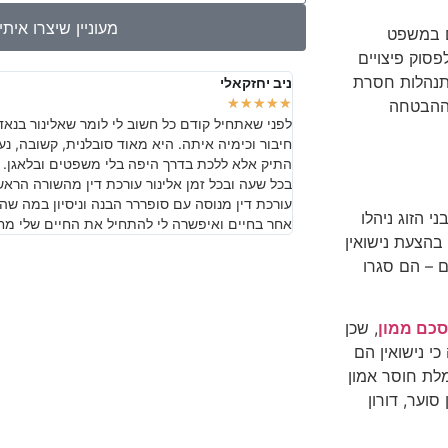
מעוניין שיצרו אית
ם במשפט
סוק פיצויים
התנהלות חסרת
ניב יחזקאלי
★
★
★
★
★
 ההבטחה
לפני שאתחיל קודם כל חשוב לי לומר שאלינור בנא
חיבור וכימיה איתה. היא מאוד סובלנית, קשובה, 
התיק אלא ללכת בדרך היפה בלי משפטים ובלאגן. 
בכל שעה ובכל זמן אלינור עורכת דין מהשורה הראש
עורכת דין מנוסה עם סופררר הבנה וניסיון במה שה
בני הזוג ניהלו
אחר בחיים ואיפשרה לי להתחיל את החיים שלי מח
בהצעת נישואין
 – הם סגרו
כם ממון
, שכן
י נישואין הם
לת חוסר אמון
וער, דורון