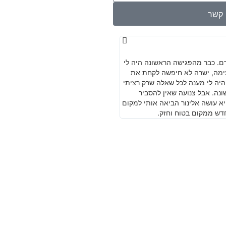
י קשר
יובל גולדברגר
★
★
★
★
★
דם. כבר מהפגישה הראשונה היה לי
משרד מצוין. מקצועי מיומן וישר עם ניסיו
נעימה, ישרה לא חיפשה לקחת את
היה לי מענה לכל שאלה שרק רציתי
ונה. אבל צנועה שאין להסביר
יא עושה אלינור הביאה אותי למקום
דש ממקום בטוח וחזק.