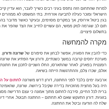
למרות שהתחום הזה נתפס בעיני רבים כשייך לעבר, הוא עדיין קיי
הישראלי ומוכר כעילה לתביעה אזרחית. בתי המשפט לא ממהרים לפ
בגין ביטול אירוסין, אך במקרים מסוימים, ובעיקר כאשר מדובר ב
תום לב שגרמה לנזק ממשי, הם עשויים לחייב את הצד שהפר את
בתשלום פיצויים.
מקרה להמחשה
כדי להבין את הסוגיה, אפשר לבחון את סיפורם של
שרונה ודורון
. 
מערכת יחסים קרובה במשך כשנתיים, ודורון אף הפתיע את שרונה 
רומנטית בפארק. לאחר שהתארסו, החלו השניים לתכנן את חתונתם
אולם, שכרו צלם, וההתרגשות הייתה בשיאה.
ארבעה ימים בלבד לפני החתונה, דורון דרש משרונה
לחתום על
הס
היה בעל מחצית מהזכויות בדירה שקיבל בירושה. שרונה, שהאמינה כ
ברית לכל החיים, סירבה לחתום מתוך אמונה כי עצם הדרישה מסמ
בזוגיות. דורון התעקש שאם לא תחתום – החתונה תבוטל. אחרי דיון ס
שלח לה הודעה וביטל את החתונה.