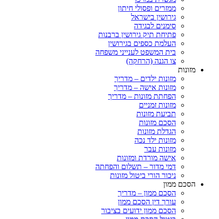
ממזרים ופסולי חיתון
גירושין בישראל
סימנים לבגידה
פתיחת תיק גירושין ברבנות
העלמת כספים בגירושין
בית המשפט לענייני משפחה
צו הגנה (הרחקה)
מזונות
מזונות ילדים – מדריך
מזונות אישה – מדריך
הפחתת מזונות – מדריך
מזונות זמניים
תביעת מזונות
הסכם מזונות
הגדלת מזונות
מזונות ילד נכה
מזונות עבר
אישה מורדת ומזונות
דמי מדור – תשלום והפחתה
ניכור הורי ביטול מזונות
הסכם ממון
הסכם ממון – מדריך
עורך דין הסכם ממון
הסכם ממון ידועים בציבור