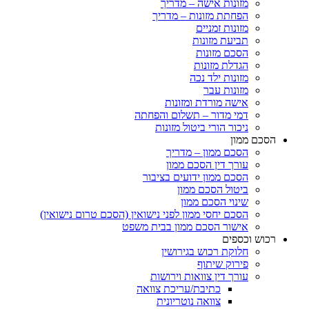
מזונות אישה – מדריך
הפחתת מזונות – מדריך
מזונות זמניים
תביעת מזונות
הסכם מזונות
הגדלת מזונות
מזונות ילד נכה
מזונות עבר
אישה מורדת ומזונות
דמי מדור – תשלום והפחתה
ניכור הורי ביטול מזונות
הסכם ממון
הסכם ממון – מדריך
עורך דין הסכם ממון
הסכם ממון ידועים בציבור
ביטול הסכם ממון
שינוי הסכם ממון
הסכם יחסי ממון לפני נישואין (הסכם טרום נישואין)
אישור הסכם ממון בבית משפט
רכוש וכספים
חלוקת רכוש בגירושין
פירוק שיתוף
עורך דין צוואות וירושות
כתיבת/עריכת צוואה
צוואה נוטריונית