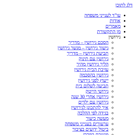
דלג לתוכן
עו”ד לענייני משפחה
אודות
מאמרים
מן התקשורת
גירושין
הסכם גירושין – מדריך
גישור גירושין – מגשר גירושין
תביעת גירושין – מדריך
גירושין עם תינוק
הליך גירושין מהיר
עזיבת הבית גירושין
גירושין בהסכמה
ייעוץ לפני גירושין
תביעה לשלום בית
גירושי הייטק
גירושין אחרי 30 שנה
גירושין עם ילדים
איך להתכונן לגירושין
בגידה לפי ההלכה
מעשה כיעור
ערעורים בענייני משפחה
ביטול ידועים בציבור
מגשרת במרכז