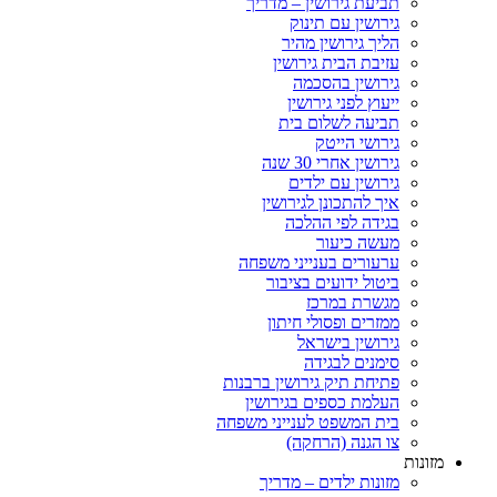
תביעת גירושין – מדריך
גירושין עם תינוק
הליך גירושין מהיר
עזיבת הבית גירושין
גירושין בהסכמה
ייעוץ לפני גירושין
תביעה לשלום בית
גירושי הייטק
גירושין אחרי 30 שנה
גירושין עם ילדים
איך להתכונן לגירושין
בגידה לפי ההלכה
מעשה כיעור
ערעורים בענייני משפחה
ביטול ידועים בציבור
מגשרת במרכז
ממזרים ופסולי חיתון
גירושין בישראל
סימנים לבגידה
פתיחת תיק גירושין ברבנות
העלמת כספים בגירושין
בית המשפט לענייני משפחה
צו הגנה (הרחקה)
מזונות
מזונות ילדים – מדריך