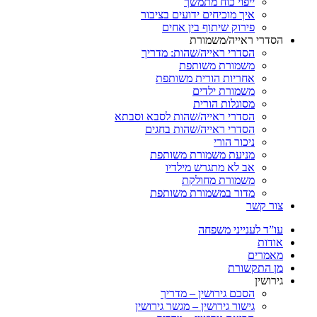
ייפוי כוח מתמשך
איך מוכיחים ידועים בציבור
פירוק שיתוף בין אחים
הסדרי ראייה/משמורת
הסדרי ראייה/שהות: מדריך
משמורת משותפת
אחריות הורית משותפת
משמורת ילדים
מסוגלות הורית
הסדרי ראייה/שהות לסבא וסבתא
הסדרי ראייה/שהות בחגים
ניכור הורי
מניעת משמורת משותפת
אב לא מתגרש מילדיו
משמורת מחולקת
מדור במשמורת משותפת
צור קשר
עו”ד לענייני משפחה
אודות
מאמרים
מן התקשורת
גירושין
הסכם גירושין – מדריך
גישור גירושין – מגשר גירושין