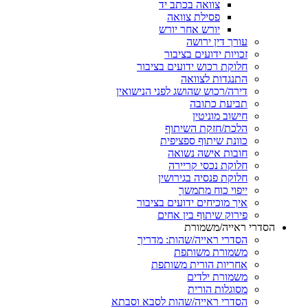
צוואה בכתב יד
פסילת צוואה
יורש אחר יורש
עורך דין ירושה
זכויות ידועים בציבור
חלוקת רכוש ידועים בציבור
התנגדות לצוואה
דירה/רכוש שהושג לפני הנישואין
תביעת כתובה
חישוב מוניטין
הלכת/חזקת השיתוף
כוונת שיתוף ספציפית
חובות אישה נשואה
חלוקת נכסי קריירה
חלוקת פנסיה בגירושין
ייפוי כוח מתמשך
איך מוכיחים ידועים בציבור
פירוק שיתוף בין אחים
הסדרי ראייה/משמורת
הסדרי ראייה/שהות: מדריך
משמורת משותפת
אחריות הורית משותפת
משמורת ילדים
מסוגלות הורית
הסדרי ראייה/שהות לסבא וסבתא