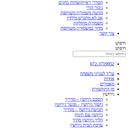
הסדרי ראייה/שהות בחגים
ניכור הורי
מניעת משמורת משותפת
אב לא מתגרש מילדיו
משמורת מחולקת
מדור במשמורת משותפת
צור קשר
חיפוש
חיפוש
072-3719952
עו”ד לענייני משפחה
אודות
מאמרים
מן התקשורת
גירושין
הסכם גירושין – מדריך
גישור גירושין – מגשר גירושין
תביעת גירושין – מדריך
גירושין עם תינוק
הליך גירושין מהיר
עזיבת הבית גירושין