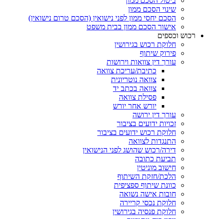
ביטול הסכם ממון
שינוי הסכם ממון
הסכם יחסי ממון לפני נישואין (הסכם טרום נישואין)
אישור הסכם ממון בבית משפט
רכוש וכספים
חלוקת רכוש בגירושין
פירוק שיתוף
עורך דין צוואות וירושות
כתיבת/עריכת צוואה
צוואה נוטריונית
צוואה בכתב יד
פסילת צוואה
יורש אחר יורש
עורך דין ירושה
זכויות ידועים בציבור
חלוקת רכוש ידועים בציבור
התנגדות לצוואה
דירה/רכוש שהושג לפני הנישואין
תביעת כתובה
חישוב מוניטין
הלכת/חזקת השיתוף
כוונת שיתוף ספציפית
חובות אישה נשואה
חלוקת נכסי קריירה
חלוקת פנסיה בגירושין