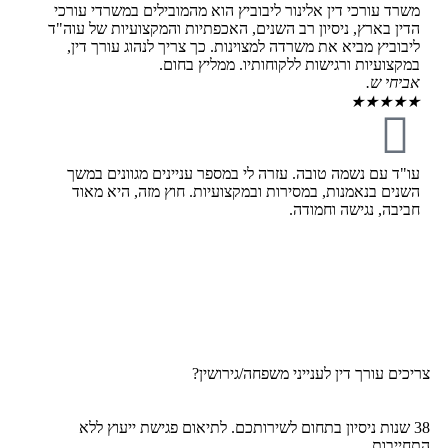
משרד עורכי דין אלינור ליבוביץ הוא מהמובילים במשרדי עורכי
הדין בארץ, ניסיון רב השנים, האכפתיות והמקצועיות של עוה"ד
ליבוביץ מביא את משרדה למצוינות. כך צריך לנהוג עורך דין,
במקצועיות ורגישות ללקוחותיו. ממליץ בחום.
אביחי ש.
★
★
★
★
★
עו"ד עם נשמה טובה. עזרה לי במספר עניינים מגוונים במשך
השנים בנאמנות, במסירות ובמקצועיות. חוץ מזה, היא מאוד
חביבה, נגישה וחמודה.
צריכים עורך דין לענייני משפחה/גירושין?
38 שנות ניסיון בתחום לשירותכם. לתיאום פגישת ייעוץ ללא
התחייבות