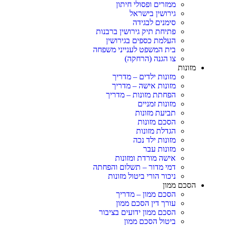
ממזרים ופסולי חיתון
גירושין בישראל
סימנים לבגידה
פתיחת תיק גירושין ברבנות
העלמת כספים בגירושין
בית המשפט לענייני משפחה
צו הגנה (הרחקה)
מזונות
מזונות ילדים – מדריך
מזונות אישה – מדריך
הפחתת מזונות – מדריך
מזונות זמניים
תביעת מזונות
הסכם מזונות
הגדלת מזונות
מזונות ילד נכה
מזונות עבר
אישה מורדת ומזונות
דמי מדור – תשלום והפחתה
ניכור הורי ביטול מזונות
הסכם ממון
הסכם ממון – מדריך
עורך דין הסכם ממון
הסכם ממון ידועים בציבור
ביטול הסכם ממון