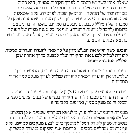
שאלת אופן השימוש בסמכות לערוך
חקירות סמויות
, היא סוגיה
עקרונית המעוררת שאלות נכבדות, וזאת לנוכח פגיעה אפשרית
בזכויות יסוד של הנחקר – ובראשן
הזכות לפרטיות
. אלא ששאלות
אלה חורגות מגדרה של העתירה דנן – שכן העותר עצמו אינו חולק על
סמכותו של ה
מל”ל
לבצע גם
מעקבים סמויים
, כאשר הדבר מבוצע
ביוזמתו (להבדיל מיוזמת הוועדה), ואף אין כל טענה מצידו של העותר
כי נפלו פגמים באופן ביצוע
המעקב הסמוי
בעניינו, או לפגיעה בזכויותיו
כתוצאה מאופן הביצוע.
הנפגע אשר הגיש את הבג”צ מלין על כך שאין לוועדת העררים סמכות
להורות למל”ל לבצע את החקירה ועליו לבצעה בדרך אחרת שכן
המל”ל הוא צד לדיונים
טענות העותר מופנות כאמור נגד הוועדה לעררים, ומתמצות בכך
שלגישתו אין הוועדה רשאית להורות ל
מל”ל
לערוך
מעקב סמוי
אחרי
מתדיינים.
בית הדין הארצי פסק כי תקנה 30(ב) לתקנות נפגעי עבודה מעניקה
לוועדת העררים סמכות לדרוש
חקירה
בעניינו של נפגע המופיע לפניה,
ובכלל זה גם
מעקב סמוי
, ואין פגם בקביעה זו.
מעמדת היועמ”ש עולה עוד, כי לנושא העקרוני שעניינו אופן הביצוע
של
מעקבים סמויים
במסגרת הליכים מנהליים, נודעות השלכות רוחב
בנסיבות שבהן לא רק ה
מל”ל
מוסמך כיום לבצע
מעקבים סמויים
, אלא
אף גורמים מנהליים נוספים – כדוגמת אגף השיקום במשרד הביטחון,