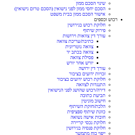
שינוי הסכם ממון
הסכם יחסי ממון לפני נישואין (הסכם טרום נישואין)
אישור הסכם ממון בבית משפט
רכוש וכספים
חלוקת רכוש בגירושין
פירוק שיתוף
עורך דין צוואות וירושות
כתיבת/עריכת צוואה
צוואה נוטריונית
צוואה בכתב יד
פסילת צוואה
יורש אחר יורש
עורך דין ירושה
זכויות ידועים בציבור
חלוקת רכוש ידועים בציבור
התנגדות לצוואה
דירה/רכוש שהושג לפני הנישואין
תביעת כתובה
חישוב מוניטין
הלכת/חזקת השיתוף
כוונת שיתוף ספציפית
חובות אישה נשואה
חלוקת נכסי קריירה
חלוקת פנסיה בגירושין
ייפוי כוח מתמשך