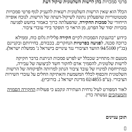
פרטי סמכויות
בהן לרשות השלטונית שיקול דעת
הכלל הוא שאין הרשות השלטונית רשאית להעניק לגוף פרטי סמכויות
סטטוטוריות שהפעלתן נתונה לשיקול-דעתה של הרשות. לנוכח אופייה
הייחודי של
סמכות החקירה
, שהפעלתה כרוך כאמור בחשש לפגיעה
בזכויות יסוד של הפרט, מן הראוי כי תופקד בידי עובדי ציבור.
כידוע “בהענקת הסמכות לקיים
חקירה
פלילית גלום כוח, וממילא
כרוכה סכנה, ל
פגיעה בפרטיות
הנחקרים, בכבודם, בחירותם ובקניינם
(בג”ץ 94/5100 הוועד הציבורי נגד עינויים בישראל נ’ ממשלת ישראל).
מטעם זה מתחייב שככלל יש לפרש סמכות הניתנת בדבר חקיקה
לרשות שלטונית, להסמיך אדם לחקור חשד לביצועה של עבירה,
כמתייחסת למינויו של עובד ציבור הנתון למרותה ולפיקוחה של הרשות
השלטונית והכפוף לכללי המשמעת והאתיקה החלים על עובדי השירות
הציבורי. (ע”פ 02/4855 מדינת ישראל נ. בורוביץ).
לאור המפורט לעיל נדחית העתירה ונקבע כי פעולות
החקירה הסמויה
והמעקבים
נעשתה כדין.
תוכן עניינים