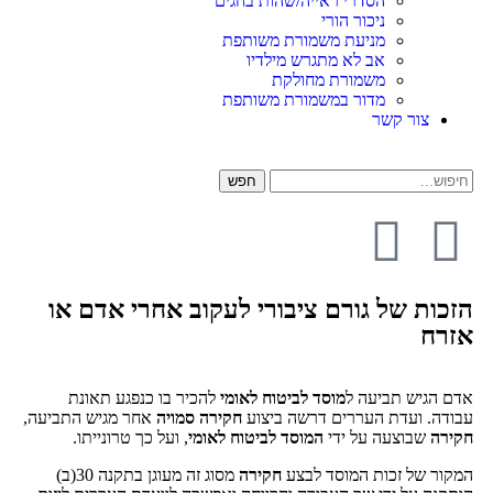
הסדרי ראייה/שהות בחגים
ניכור הורי
מניעת משמורת משותפת
אב לא מתגרש מילדיו
משמורת מחולקת
מדור במשמורת משותפת
צור קשר
חפש
הזכות של גורם ציבורי לעקוב אחרי אדם או
אזרח
אדם הגיש תביעה ל
מוסד לביטוח לאומי
להכיר בו כנפגע תאונת
עבודה. ועדת העררים דרשה ביצוע
חקירה סמויה
אחר מגיש התביעה,
חקירה
שבוצעה על ידי
המוסד לביטוח לאומי
, ועל כך טרונייתו.
המקור של זכות המוסד לבצע
חקירה
מסוג זה מעוגן בתקנה 30(ב)