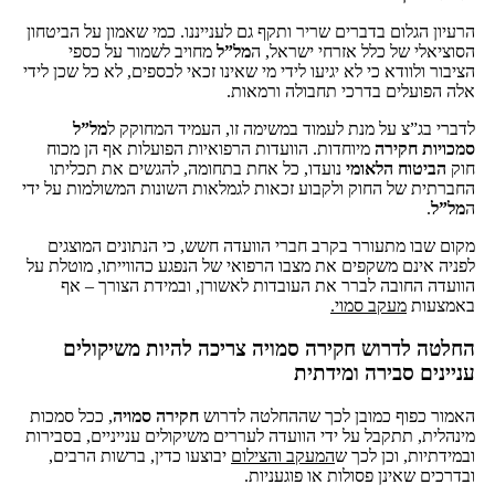
הרעיון הגלום בדברים שריר ותקף גם לענייננו. כמי שאמון על הביטחון
הסוציאלי של כלל אזרחי ישראל, ה
מל”ל
מחויב לשמור על כספי
הציבור ולוודא כי לא יגיעו לידי מי שאינו זכאי לכספים, לא כל שכן לידי
אלה הפועלים בדרכי תחבולה ורמאות.
לדברי בג”צ על מנת לעמוד במשימה זו, העמיד המחוקק ל
מל”ל
סמכויות
חקירה
מיוחדות. הוועדות הרפואיות הפועלות אף הן מכוח
חוק
הביטוח הלאומי
נועדו, כל אחת בתחומה, להגשים את תכליתו
החברתית של החוק ולקבוע זכאות לגמלאות השונות המשולמות על ידי
ה
מל”ל
.
מקום שבו מתעורר בקרב חברי הוועדה חשש, כי הנתונים המוצגים
לפניה אינם משקפים את מצבו הרפואי של הנפגע כהווייתו, מוטלת על
הוועדה החובה לברר את העובדות לאשורן, ובמידת הצורך – אף
באמצעות
מעקב סמוי
.
החלטה לדרוש חקירה סמויה צריכה להיות משיקולים
עניינים סבירה ומידתית
האמור כפוף כמובן לכך שההחלטה לדרוש
חקירה
סמויה
, ככל סמכות
מינהלית, תתקבל על ידי הוועדה לעררים משיקולים ענייניים, בסבירות
ובמידתיות, וכן לכך ש
המעקב והצילום
יבוצעו כדין, ברשות הרבים,
ובדרכים שאינן פסולות או פוגעניות.