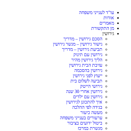
עו”ד לענייני משפחה
אודות
מאמרים
מן התקשורת
גירושין
הסכם גירושין – מדריך
גישור גירושין – מגשר גירושין
תביעת גירושין – מדריך
גירושין עם תינוק
הליך גירושין מהיר
עזיבת הבית גירושין
גירושין בהסכמה
ייעוץ לפני גירושין
תביעה לשלום בית
גירושי הייטק
גירושין אחרי 30 שנה
גירושין עם ילדים
איך להתכונן לגירושין
בגידה לפי ההלכה
מעשה כיעור
ערעורים בענייני משפחה
ביטול ידועים בציבור
מגשרת במרכז