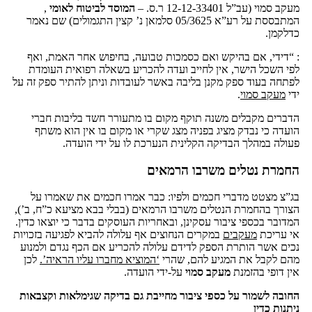
מעקב סמוי (עב”ל 12-12-33401 ר.ס. –
המוסד
לביטוח לאומי
,
המתבססת על רע”א 05/3625 סלמאן נ’ קצין התגמולים) שם נאמר
כדלקמן.
: “דידי, אם בהיקש ואם כסמכות טבועה, בחיפוש אחר האמת, ואף
לפי השכל הישר, אין לחייב ועדה להכריע בשאלה רפואית העומדת
לפתחה בעוד ספק מקנן בליבה באשר לעובדות וניתן להתיר ספק זה על
ידי
מעקב סמוי
.
הדברים מקבלים משנה תוקף מקום בו מתעורר חשד בליבות חברי
הועדה כי נבדק מציג בפניה מצג שקרי או מקום בו אין הוא משתף
פעולה במהלך הבדיקה הקלינית הנערכת לו על ידי הועדה.
החמרת נטלים משרבו הרמאים
בג”צ מצטט מדברי חכמים ולפיו: כבר אמרו חכמים את שאמרו על
הצורך בהחמרת הנטלים משרבו הרמאים (בבלי בבא מציעא כ”ח, ב’),
המדובר בכספי ציבור עסקינן, ובאחריות העוסקים בדבר כי יוצאו כדין.
אי עריכת
מעקבים
במקרים הנחוצים אף עלולה להביא לפגיעה בזכויות
נכים אשר הותרת הספק לדידם עלולה להכריע אם הכף נגדם ולמנוע
מהם לקבל את המגיע להם, שהרי
‘המוציא מחברו עליו הראיה’.
לכן
אין דופי בהזמנת
מעקב סמוי
על-ידי הועדה.
החובה לשמור על כספי ציבור מחייבת גם בדיקה שגימלאות וקצבאות
ניתנות כדין