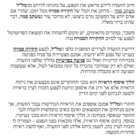
חיוב הוועדה ליידע מראש את הנפגע, על כוונתה לדרוש מה
מל”ל
מעקב סמוי
– מרוקן את הכלי של
חקירה סמויה
מכל תוכן. שהרי אם
אדם יודע על המעקב טרם ביצועו, לא מדובר עוד ב
מעקב סמוי
,
דבר
שהינו ברור מאליו.
משכך, במקרים מתאימים, יש מקום להשהות את המצאת הפרוטוקול
לנפגע עד לסיום
החקירה הסמויה
נגדו.
דרישת הוועדה לעררים המופנית כלפי ה
מל”ל
, לבצע
חקירה סמויה
בעניינו של נפגע ללא ידיעתו, אמנם מצטיירת על פניה כפגיעה
בזכויותיו הדיוניות ואולי גם
פגיעה בפרטיות
בהליך שלפני הוועדה.
ואולם לא רק שמדובר בהכרח בל יגונה כמבואר לעיל, אלא שעוצמת
הפגיעה היא מוגבלת ומידתית.
הליך איסוף הראיות
הוא טכני והחוקרים אינם מבצעים את ניתוח
הראיות אלא אך ורק את איסופן וניתנת לנפגע הזכות לעיין בראיות
ולטעון לגביהם לפני קיום הדיון
חוקרי ה
מל”ל
אמנם אוספים את הראיות הנדרשות עבור הוועדה, אך
אינם מנתחים את הממצאים ואינם באים בהמלצות לוועדה לגבי
החומר שנאסף. מבחינה זו, הליך איסוף הראיות הוא טכני בעיקרו.
בנוסף, בתום איסוף הראיות, אלה מובאות בפני הנפגע – ושמורה לו
הזכות לעיין בהן, לטעון ביחס אליהן לפני הוועדה, ואף להציג ראיות
סותרות מטעמו.