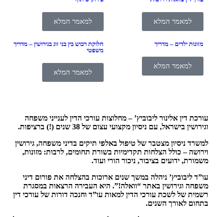
למאמר המלא
למאמר המלא
מזונות ילדים – מדריך
חלוקת רכוש בין בני זוג בגירושין – מדריך
משפטי
למאמר המלא
למאמר המלא
עורכת דין אלינור ליבוביץ’ – מחלוצות עורכי הדין לענייני משפחה
וגירושין בישראל, עם ניסיון מקצועי עצום של 38 שנים (!) ברציפות
.
למשרד ניסיון מצטבר של טיפול באלפי תיקים בדיני משפחה, גירושין
וירושה – כולל הצלחות תקדימיות בשורת תחומים, לרבות: מזונות,
משמורת, ידועים בציבור, ניכור הורי ועוד
.
עו”ד ליבוביץ’ ניהלה במשך שנים ארוכות בהצלחה את פורום דיני
משפחה וגירושין באתר “וואלה!”. היא העבירה הרצאות במסגרת
רשמית של לשכת עורכי הדין למאות עו”ד וחנכה דורות של עורכי דין
בתחום לאורך השנים
.