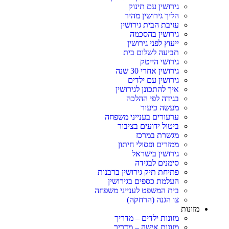
גירושין עם תינוק
הליך גירושין מהיר
עזיבת הבית גירושין
גירושין בהסכמה
ייעוץ לפני גירושין
תביעה לשלום בית
גירושי הייטק
גירושין אחרי 30 שנה
גירושין עם ילדים
איך להתכונן לגירושין
בגידה לפי ההלכה
מעשה כיעור
ערעורים בענייני משפחה
ביטול ידועים בציבור
מגשרת במרכז
ממזרים ופסולי חיתון
גירושין בישראל
סימנים לבגידה
פתיחת תיק גירושין ברבנות
העלמת כספים בגירושין
בית המשפט לענייני משפחה
צו הגנה (הרחקה)
מזונות
מזונות ילדים – מדריך
מזונות אישה – מדריך