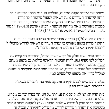
הותקנה על ידי שר העבודה והרווחה ואפשרה לוועדת העררים ליזום
חקירת העובדות.
בשנים שקדמו להתקנת התקנה, ההלכה הנוהגת בבתי הדין לעבודה
היתה שוועדת העררים אינה רשאית לפעול מיוזמתה לחקירת
התשתית העובדתית שביסוד המקרה המתברר לפניה, כך, בהעדר
סמכות מפורשת מאת מחוקק המשנה ( דב”ע (ארצי) נג/19-01 ויקטור
גולד –
המוסד לביטוח לאומי
, פד”ע כו 147) 1993 .
התקנת תקנה 30(ב) הביאה אפוא לשינוי ההלכה בעניין זה. כיום
התקנה מורה באופן מפורש כי ועדת העררים רשאית לדרוש מה
מל”ל
“לבצע
חקירה
לאימות נתונים ולקביעת עובדות”.
העותר עצמו אינו חולק על כך שבאופן הרגיל, סמכויות ה
חקירה
של
ה
מל”ל
לפי סעיף 383 לחוק ה
ביטוח הלאומי
כוללות גם ביצוע
מעקב
סמוי
. למעשה, לשיטת העותר, כאשר מדובר ב
חקירה
המתבצעת
לבקשתה של ועדת העררים, יש להחריג מ
סמכויות החקירה
הנתונות
ל
מל”ל
כדין, את ביצועו של
מעקב סמוי
.
בג”צ קובע שיש לבצע חקירה ומעקב סמוי כדי להכריע בשאלה
הרפואית כאשר יש ספק.
בית הדין הארצי לא קיבל את עמדתו של העותר בנדון וכך גם מכריע
בג”צ זה. פסק דינו של בית הדין הארצי עולה בקנה אחד עם ההלכה
הנוהגת בבתי הדין לעבודה – ולפיה תקנה 30(ב) לתקנות נפגעי עבודה
מסמיכה את וועדת העררים לדרוש מה
מל”ל
“
חקירה
“, ובכלל זה