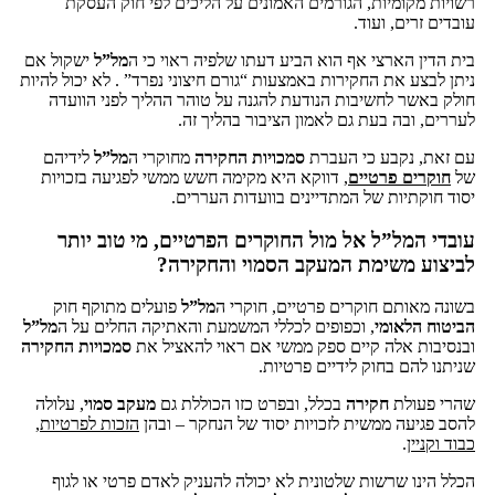
רשויות מקומיות, הגורמים האמונים על הליכים לפי חוק העסקת
עובדים זרים, ועוד.
בית הדין הארצי אף הוא הביע דעתו שלפיה ראוי כי ה
מל”ל
ישקול אם
ניתן לבצע את החקירות באמצעות “גורם חיצוני נפרד” . לא יכול להיות
חולק באשר לחשיבות הנודעת להגנה על טוהר ההליך לפני הוועדה
לעררים, ובה בעת גם לאמון הציבור בהליך זה.
עם זאת, נקבע כי העברת
סמכויות החקירה
מחוקרי ה
מל”ל
לידיהם
של
חוקרים פרטיים
, דווקא היא מקימה חשש ממשי לפגיעה בזכויות
יסוד חוקתיות של המתדיינים בוועדות העררים.
עובדי המל”ל אל מול החוקרים הפרטיים, מי טוב יותר
לביצוע משימת המעקב הסמוי והחקירה?
בשונה מאותם חוקרים פרטיים, חוקרי ה
מל”ל
פועלים מתוקף חוק
הביטוח הלאומי
, וכפופים לכללי המשמעת והאתיקה החלים על ה
מל”ל
ובנסיבות אלה קיים ספק ממשי אם ראוי להאציל את
סמכויות החקירה
שניתנו להם בחוק לידיים פרטיות.
שהרי פעולת
חקירה
בכלל, ובפרט כזו הכוללת גם
מעקב סמוי
, עלולה
להסב פגיעה ממשית לזכויות יסוד של הנחקר – ובהן
הזכות לפרטיות,
כבוד וקניין
.
הכלל הינו שרשות שלטונית לא יכולה להעניק לאדם פרטי או לגוף