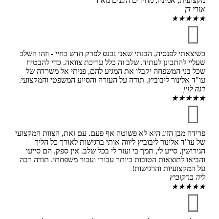
מקצועית, אמינה, מחירים הוגנים מאוד
אורי דן
★
★
★
★
★
כשיצאתי לפנסיה, הבנתי שאני נכנס לפרק חדש בחיי - וזהו השלב
שעליי להתכונן לעתיד. שלב זה כלל עריכת צוואה. כדי להבטיח
שכל בני המשפחה יקבלו את המגיע להם, פניתי אל משרדה של
עו"ד אלינור ליבוביץ. תודה על העזרה והסיוע המשפטי והמקצועי.
דנה לוין
★
★
★
★
★
פרידה מבן הזוג היא לא פשוטה אף פעם. עם זאת, הצוות המקצועי
של עו"ד אלינור ליבוביץ ליווה אותי ברגישות לאורך כל הליך
הגירושין, סייע לי, תמך בי ועזר לי בכל שלב. אין ספק, הם סייעו
והביאו לתוצאות הטובות ביותר עבורי ועבור משפחתי. תודה רבה
על המקצועיות והרגישות!
ליה ברקוביץ
★
★
★
★
★