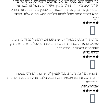
כדי להבין האם בעלי ואני אכן צריכים להתגרש, פניתי אל עו"ד
אלינור ליבוביץ - והתחלנו בהליך גישור. כך, הצלחנו לגשר על
הפערים, להתכונן לעתיד המשותף - ולהבין כיצד נבנה את הפרק
הבא בחיינו היטב ומבלי לפגוע בילדים המשותפים שלנו. תודה!
י עוז
★
★
★
★
★
עורכת דין מנוסה בטירוף בדיני משפחה, יודעת להבחין בין העיקר
לטפל. הראתה מסירות ורגישות יוצאת דופן לכל פרט ופרט בתיק
שהסתיים בהצלחה. תודה רבה
שירה צדיק
★
★
★
★
★
תותחית-על, מקצועית, כמו אנציקלופדיה בתחום דיני משפחה.
יודעת הכל ונותנת מעצמה תמיד מכל הלב. תודה רבה על האדיבות
והנכונות!
אביחי צרפתי
★
★
★
★
★