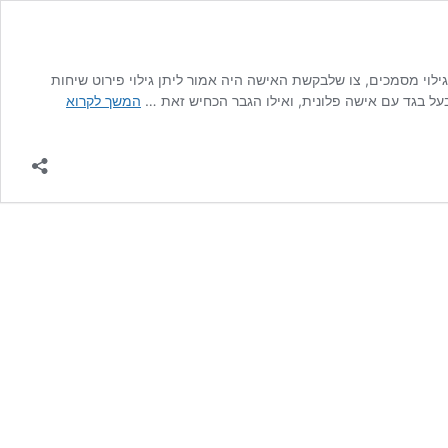
שה לצו גילוי מסמכים, צו שלבקשת האישה היה אמור ליתן גילוי פירוט שיחות
הזכות
ל בגד עם אישה פלונית, ואילו הגבר הכחיש זאת …
המשך לקרוא
לפרטיות
אל
מול
הזכות
לגילוי
מידע
–
בית
הדין
דחה
בקשת
אישה
לפלט
שיחות