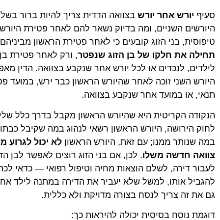
סעיף
יורש אחר יורש
בצוואה הדדית צריך להיות ברור בשלוש
היורשים השניים, ומה בדיוק נשאר להם לאחר פטירת היורש 
טיפוסית, בני הזוג קובעים כי לאחר פטירת הראשון מביניהם
תחילה את חלקו של בן הזוג שנפטר
, ורק לאחר פטירת בן 
לילדים, לנכדים או לכל יורש אחר שנקבע בצוואה. הדין מא
היורש השני זוכה לאחר שהיורש הראשון כבר ירש, במועד פט
תנאי, או במועד אחר שנקבע בצוואה.
לחוק הירושה, היורש הראשון רשאי לנהוג במה שקיבל כבתוך 
במה שנותר ממנו; עם זאת, היורש הראשון
לא יכול לגרוע מ
צוואה חדשה משלו
. לכן, אם בני הזוג רוצים לאפשר לבן הז
לעבור דירה, לשלם הוצאות מחיה וטיפול רפואי — כדאי לכת
להגביל אותו, למשל שלא יעביר את הדירה במתנה לילד אחד,
גם את זה צריך לנסח בצורה מדויקת ולא כללית.
דוגמת נוסח בסיסית יכולה להיראות כך: