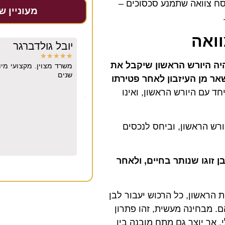
נסח צוואה שתמנע סכסוכים –
מעוניין ש
וואה
קאלי
יובל גולדברגר
★
★
★
★
★
יהיה היורש הראשון שיקבל את
יל קודם כל חשוב לי לומר שאלינור בנאדם.
משרד מצוין. מקצועי מיו
שה הראשונה היה לי חיבור וכימיה איתה.
שנים
אר מן העיזבון לאחר פטירתו
סובלנית, קשובה, נעימה, ישרה לא חיפשה
ד עם היורש הראשון, ואינו
תיק אלא ללכת בדרך היפה בלי משפטים
יה לי מענה לכל שאלה שרק רציתי בכל שעה
לינור עורכת דין מהשורה הראשונה. אבל
ן להסביר עורכת דין מנוסה עם סופררר הבנה
ורש הראשון, וביחס לנכסים
ה שהיא עושה אלינור הביאה אותי למקום
 ואיפשרה לי להתחיל את החיים שלי מחדש
ח וחזק.
 זוגו שנותר בחיים, ולאחר
 הראשון, כל הרכוש יעבור לבן
ם. מבחינה מעשית, זהו פתרון
 אך יוצר גם מתח מובנה בין