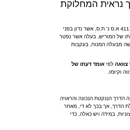
ך נראית המחלוקת
השאלה המשפטית שעלתה לדיון בתמ”ש (ראשל”צ) 4111-03-12 א.ס נ’ ת.ס, אשר נדון בפני
תו של המוריש, בעלה אשר נפטר
רשה מבעלה המנוח, בעקבות
צוואה
לפי
אומד דעתו של
ה וקיומו.
781 יוסף אהרון נ’ אמנון אהרוני, נט (6) 653 נדונה הדרך הננקטת הנכונה והראויה
ת הדרך, אך בכך לא די, מאחר
יות, במידה ויש כאלה, כדי