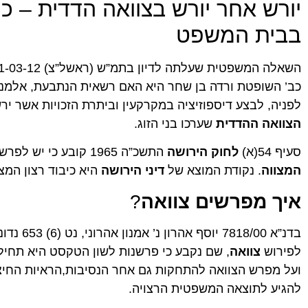
יורש אחר יורש בצוואה הדדית – כ
בבית המשפט
כב’ השופטת ורדה בן שחר היא האם רשאית הנתבעת, אלמנ
לפניה, לבצע דיספוזיציה במקרקעין וביתרת הזכויות אשר י
הצוואה ההדדית
שערכו בני הזוג.
סעיף 54(א)
לחוק הירושה
התשכ”ה 1965 קובע כי יש לפרש
המצווה
. נקודת המוצא של
דיני הירושה
היא כיבוד רצון המצוו
איך מפרשים צוואה
?
בדנ”א 8/00
לפירוש
צוואה
, שם נקבע כי פרשנות לשון הטקסט היא תחיל
ועל מפרש הצוואה להתחקות גם אחר הנסיבות,הראיות החיצונ
להגיע לתוצאה המשפטית הרצויה.