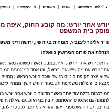
עו”ד לענייני משפחה
אודות
מאמרים
מן התקשורת
גירושין
יורש אחר יורש: מה קובע החוק, איפה מת
פוסק בית המשפט
עו”ד אלינור ליבוביץ, מומחית בגירושין, ירושה ודיני משפ
מנהלת את פורום הגירושין בוואלה!
הוראת יורש אחר יורש נראית במבט ראשון פשוטה מאוד: אדם
אחר יורש את מה שיישאר. בפועל, זהו אחד המנגנונים המורכ
שהוא יוצר תקופת ביניים רגישה שבה היורש הראשון מחזיק 
מבצע בו פעולות משמעותיות, בעוד היורש השני ממתין לזכ
המורכבות גדלה עוד יותר כאשר מדובר ב-יורש אחר יורש בצו
לתמונה גם אינטרס ההסתמכות בין בני הזוג, גם שאלת חופש
בחיים, וגם החשש מפני ריקון ההוראה מתוכן. לכן, כדי להב