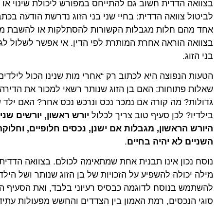
בצוואה הדדית חשוב גם להתייחס במפורש ליכולת שינוי או ב
לביטול צוואה הדדית: בחיי שני בני הזוג נדרשת הודעה בכתב
אחד מהם חלות מגבלות הקשורות להסתלקות או להשבת מ
בצוואה הוראה אחרת המותרת לפי הדין. אי אפשר לשלול לגמ
בני הזוג.
הטעות הנפוצה היא לכתוב רק “אחרי מות שנינו הכול לילדים”
שאלות פתוחות: האם בן הזוג שנותר רשאי למכור את הדירה
גדולות? מה קורה אם נמכר נכס ונרכש נכס אחר? האם ילד 
בילדיו? לכן סעיף טוב צריך לכלול
יורש ראשון, יורשים שני
היורש הראשון, מגבלות אם ישנן, נכסים חלופיים, וחלו
השניים לא יהיה בחיים
.
נוסח נכון אינו תבנית אחת שמתאימה לכולם. בצוואה הדדית ע
מילה יכולה להשפיע על הזכויות של בן הזוג שנותר ושל הילד
להשתמש בנוסח לדוגמה כבסיס רעיוני בלבד, ואת הסעיף 
סוגי הנכסים, רמת האמון בין הצדדים והחשש מפעולות עתידי