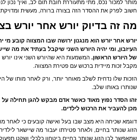
מותר למכור נכס, מתי מתעוררת חובת תום לב, ואיך נכון ל
חשוב לפרק את ההסדר הזה בצורה ברורה, מעשית ומדויקת.
מה זה בדיוק יורש אחר יורש בצ
אביחי ש.
ניב יחז
★
★
★
★
★
★
★
★
★
★
יורש אחר יורש הוא מנגנון ירושה שבו המצווה קובע מי 
עו"ד עם נשמה טובה. עזרה לי במספר עניינים מגוונים
לפני שאתח
במשך השנים בנאמנות, במסירות ובמקצועיות. חוץ
כבר מהפגי
העיזבון, ומי יהיה היורש השני שיקבל בעתיד את מה שייש
מזה, היא מאוד חביבה, נגישה וחמודה.
היא מאוד 
של היורש הראשון.
המשמעות היא שהיורש השני אינו יורש יח
לקחת את ה
ובלאגן. ה
מקבל זכות מיידית ברכוש עם פטירת המצווה.
ובכל זמן א
צנועה שאי
הזכות שלו נדחית לשלב מאוחר יותר, ורק לאחר מותו של הי
וניסיון במ
אחר בחיים
שנותרו באותו שלב.
ממקום בטו
זהו הסדר נפוץ מאוד כאשר אדם מבקש להגן תחילה על בן
מכן להעביר את הרכוש לילדים.
דוגמא שכיחה היא מצב שבו בעל ואישה קובעים כי לאחר מות
הזוג שנותר בחיים, ולאחר פטירתו יעבור מה שיישאר לילדיה
שמאפשר לבן הזוג שנותר בחיים ביטחון כלכלי ושקט תפעולי,