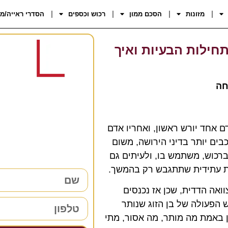
מזונות
הסכם ממון
רכוש וכספים
הסדרי ראייה/מ
חילות הבעיות ואיך
חה
רוצים 
 אחד יורש ראשון, ואחריו אדם
38 שנות ניסיון כאן למענכם –
בים יותר בדיני הירושה, משום
השאירו פרטים ו
ברכוש, משתמש בו, ולעיתים גם
ות עתידית שתתגבש רק בהמשך.
ואה הדדית, שכן אז נכנסים
 הפעולה של בן הזוג שנותר
ין באמת מה מותר, מה אסור, מתי