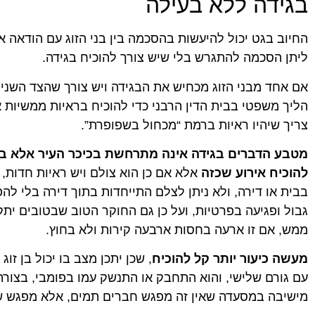
בגידה ללא בעילה
החיוב בגט יכול להיעשות בהסכמה בין בני הזוג עם הודאה א
ליתן הסכמה להתגרש בלי שיש צורך להוכיח בגידה.
אביחי ש.
ניב יחז
★
★
★
★
★
★
★
★
★
★
אם אחד מבני הזוג מכחיש את הבגידה ויש צורך שהצד השני י
עו"ד עם נשמה טובה. עזרה לי במספר עניינים מגוונים
לפני שאתח
הליך משפטי בבית הדין הרבני כדי להוכיח בראיות ממשיות א
במשך השנים בנאמנות, במסירות ובמקצועיות. חוץ
כבר מהפגי
מזה, היא מאוד חביבה, נגישה וחמודה.
היא מאוד 
צריך שיהיו ראיות ברמת “מכחול בשפופרת”.
לקחת את ה
ובלאגן. ה
מטבע הדברים בגידה אינה מתרחשת בכיכר העיר אלא בח
ובכל זמן א
צנועה שאי
להוכיח אירוע שכזה
אלא אם כן הוא צולם ויש ראיות חדות,
וניסיון במ
בבית או דירה, ולא ניתן לצלם התייחדות בתוך דירה בלי לה
אחר בחיים
ממקום בטו
גבול ופגיעה בפרטיות, ועל כן גם החוקר הטוב שבטובים ית
ממש, אם זו ארעה בחסות ארבעה קירות ולא בחוץ.
מעשה כיעור יותר קל להוכיח
, שכן יתכן מצב בו יכול בן זוג
עם גורם שלישי, והוא התחבק או התנשק עמו בפומבי, בצורה 
מישיבה במסעדה שאין זה מפגש חברים תמים, אלא מפגש של 