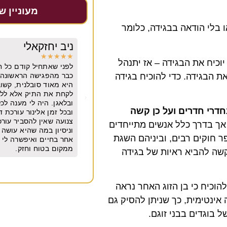
מעוניין ש
ו בלי הודאה בבגידה, כלומר
קאלי
יובל גולדברגר
★
★
★
★
★
וכיח את הבגידה – אז יתנהל
יל קודם כל חשוב לי לומר שאלינור בנאדם.
משרד מצוין. מקצועי מיו
ת הבגידה. כדי להוכיח בגידה
שה הראשונה היה לי חיבור וכימיה איתה.
שנים
סובלנית, קשובה, נעימה, ישרה לא חיפשה
תיק אלא ללכת בדרך היפה בלי משפטים
יה לי מענה לכל שאלה שרק רציתי בכל שעה
דרי חדרים ועל כן קשה
לינור עורכת דין מהשורה הראשונה. אבל
ן להסביר עורכת דין מנוסה עם סופררר הבנה
 אך בדרך כלל אנשים מתייחדים
ה שהיא עושה אלינור הביאה אותי למקום
פר חוקים רבים, וביניהם השגת
 ואיפשרה לי להתחיל את החיים שלי מחדש
ח וחזק.
קשה להביא ראיות של בגידה
 להוכיח כי בן הזוג האחר נראה
אינטימית, כך שניתן להסיק גם
בוגדים בבני זוגם.