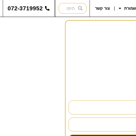
072-3719952
שמורת
צור קשר
להתייעץ?
נחזור אליכם בהקדם!