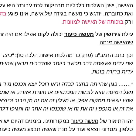
האישה, ישנן השלכות כלכליות מרחיקות לכת עבורה: היא על
ואת כתובתה. יודגש כי מעשה בגידה של אישה, אינו פוגע
בזכ
ורק
בזכותה של האישה למזונות
.
עילת
גירושין
של
מעשה כיעור
יכולה לקום אפילו אם היה ז
שהאישה זינתה
.
וכך כתב הרמב”ם (פרק כד מהלכות אישות הלכה טו):
“כיצד 
שם עדים שעשתה דבר מכוער ביותר שהדברים מראין שהיית
עדות ברורה בזנות.
“……. כגון שהייתה בחצר לבדה וראו רוכל יוצא ונכנסו מיד 
מעל המיטה והיא לובשת המכנסיים או חוגרת אזורה, או שמצ
שהיו יוצאים ממקום אפל, או מעלין זה את זה מן הבור וכיוצא
את זה או מגפפין זה את זה או שנכנסו זה אחר זה והגיפו דלת
זהו התיאור של
מעשה כיעור
במקורותינו. בזמנים דהיום יש א
טלפון, מסרוני ווצאפ ועוד על מנת שאשה תבצע מעשה כיעור