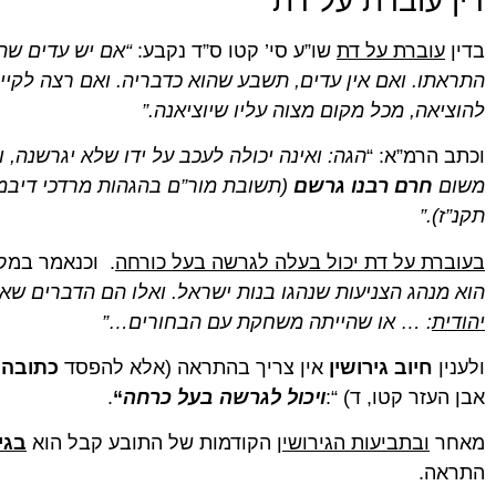
דין עוברת על דת
בדין
עוברת על דת
שו”ע סי’ קטו ס”ד נקבע:
“אם יש עדים שה
התראתו. ואם אין עדים, תשבע שהוא כדבריה. ואם רצה לקיים 
להוציאה, מכל מקום מצוה עליו שיוציאנה.”
וכתב הרמ”א: “
הגה: ואינה יכולה לעכב על ידו שלא יגרשנה, ו
משום
חרם רבנו גרשם
(תשובת מור”ם בהגהות מרדכי דיבמו
תקנ”ז).”
בעוברת על דת יכול בעלה לגרשה בעל כורחה
. וכנאמר במקו
הוא מנהג הצניעות שנהגו בנות ישראל. ואלו הם הדברים 
יהודית
: … או שהייתה משחקת עם הבחורים…”
ולענין
חיוב גירושין
אין צריך בהתראה (אלא להפסד
כתובה
ב
אבן העזר קטו, ד) “:
ויכול לגרשה בעל כרחה
“
.
מאחר
ובתביעות הגירושין
הקודמות של התובע קבל הוא
בגי
התראה.