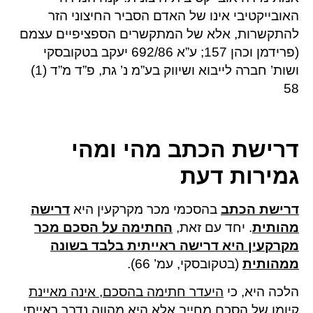
האובייקטיבי אינו של האדם הסביר החיצוני הזר
להתקשרות, אלא של המתקשרים הספציפיים עצמם
(פרידמן וכהן 157; ע”א 692/86 יעקב בטקובסקי
ושות’ חברה לייבוא ושיווק בע”מ נ’ גת, פ”ד מ”ד (1)
58
דרישת הכתב מהי ומהי
גמירות דעת
דרישת הכתב
בהסכמי מכר מקרקעין היא
דרישה
מהותית
. יחד עם זאת,
החתימה על הסכם מכר
מקרקעין היא דרישה ראייתית בלבד בשונה
ממהותית
(בטקובסקי, עמ’ 66).
הלכה היא, כי
היעדר חתימה בהסכם, אינה מאיינת
קיומו של הסכם מחייב
אלא היא מהווה נדבך ראייתי