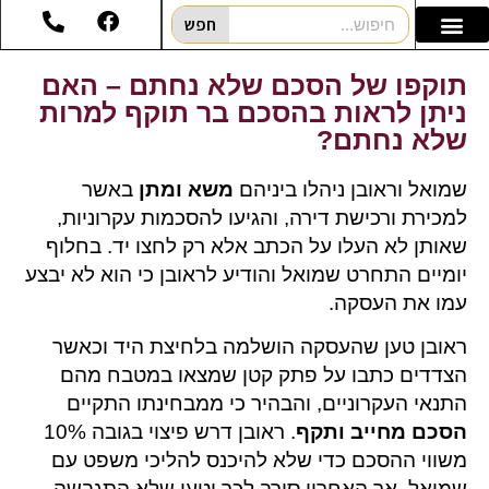
חפש
תוקפו של הסכם שלא נחתם – האם
ניתן לראות בהסכם בר תוקף למרות
שלא נחתם?
שמואל וראובן ניהלו ביניהם
משא ומתן
באשר
למכירת ורכישת דירה, והגיעו להסכמות עקרוניות,
שאותן לא העלו על הכתב אלא רק לחצו יד. בחלוף
יומיים התחרט שמואל והודיע לראובן כי הוא לא יבצע
עמו את העסקה.
ראובן טען שהעסקה הושלמה בלחיצת היד וכאשר
הצדדים כתבו על פתק קטן שמצאו במטבח מהם
התנאי העקרוניים, והבהיר כי ממבחינתו התקיים
הסכם מחייב ותקף
. ראובן דרש פיצוי בגובה 10%
משווי ההסכם כדי שלא להיכנס להליכי משפט עם
שמואל, אך האחרון סירב לכך וטען שלא התגבשה