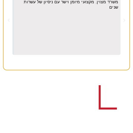
משרד מצוין. מקצועי מיומן וישר עם ניסיון של עשרות
מקצו
יא
שנים
ה
וח
צריכים עורך דין לענייני