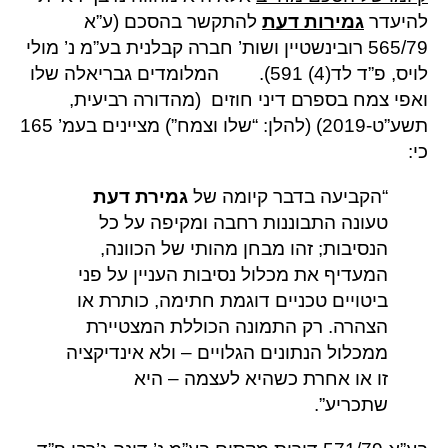
להיעדר
גמירות דעת
להתקשר בהסכם (ע”א
565/79 רובינשטיין ושות’ חברה קבלנית בע”מ נ’ מולי
לויס, פ”ד לד(4) 591). המלומדים גבריאלה שלו
ואפי צמח בספרם דיני חוזים (מהדורה רביעית,
תשע”ט-2019) (להלן: “שלו וצמח”) מציינים בעמ’ 165
כי:
“הקביעה בדבר קיומה של
גמירת דעת
טעונה התבוננות רחבה ומקיפה על כל
הנסיבות; זהו מבחן מהותי של הכוונה,
המעדיף את מכלול נסיבות העניין על פני
ביטויים טכניים דוגמת חתימה, כותרת או
הצהרה. רק התמונה הכוללת המצטיירת
ממכלול הנתונים הגלויים – ולא אינדיקציה
זו או אחרת כשהיא לעצמה – היא
שתכריע”.