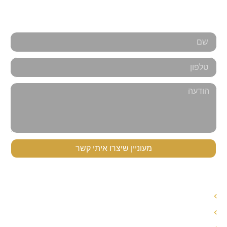
אנחנו כאן למענכם - צרו קשר
מעוניין שיצרו איתי קשר
תפריט ניווט
עורך דין לענייני משפחה
עורך דין הסכם ממון