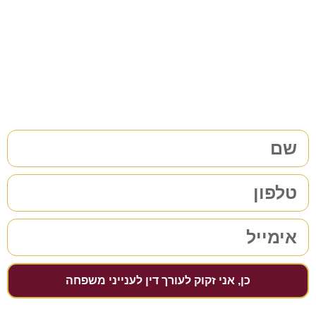
משפחה/גירושין?
38 שנות ניסיון בתחום לשירותכם. לתיאום פגישת ייעוץ ללא
התחייבות
מלאו את הפרטים שלכם | נחזור אליכם בהקדם
כן, אני זקוק לעורך דין לענייני משפחה