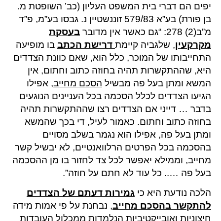
יפים הם דברי בית המשפט העליון (כב’ השופטת מ.
בן פורת) בע”א 579/83 זוננשטיין נ. גבסו בע”מ, פ”ד
מ”ב(2) 278: “גם כאשר אין מדובר
בעסקת
מקרקעין
, שלגביה קיימת
דרישת הכתב
בו מופיעה
התחייבותו של המוכר, כלל הוא, שאם כוונת הצדדים
היא, שההתקשרות תהיה בחוזה כתוב וחתום, אין
המשא ומתן בעל פה מבשיל
הסכם מחייב
, אפילו
הגיעו הצדדים לכלל הסכמה בכל העניינים הנוגעים
בדבר … דייני אם הצדדים רצו שההתקשרות תהיה
בחוזה כתוב וחתום. כאמור לעיל, די בכך שהמשא
ומתן בעל פה, אפילו הוא נגמר בשלב מסויים
בהסכמה בכל הפרטים הרלוואנטיים, לא יבשיל קשר
מחייב, וממילא יאפשר לכל צד לחזור בו מן ההסכמה
בעל פה ….. כל עוד לא חתם על חוזה”.
הלכה נודעת היא כי
גמירות דעתם של הצדדים
להתקשר בהסכם מחייב
, נבחנת על פי אמות מידה
חיצוניות ואובייקטיביות הנלמדות ממכלול העובדות