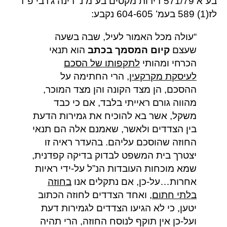
בע”א 571/79 דירות מקסים בע”מ נ’ דינה ג’רבי פ”ד
לז(1) 589 בעמ’ 604-605 נקבע:
“עולה מכל האמור לעיל, שבה בשעה
שעצם
קיום המסמך בכתב
הוא תנאי
הכרחי ומהותי
לתקפותו של הסכם
לעיסקת מקרקעין
, הרי החתימה על
ההסכם, הן מצד הקונה והן מצד המוכר,
מהווה גורם ראייתי בלבד, אם כי כבד
משקל, אשר בא להוכיח את גמירות הדעת
בין הצדדים ולאשר, שאמנם אלה הם תנאי
החוזה שהוסכם עליהם. בהעדר ראיה זו
יצטרך בית המשפט לבדוק בדיקה קפדנית,
שמא מוכחות העובדות הנ”ל על-ידי ראיות
אחרות…על-כן, אם נתקלים אנו
בחוזה
בלתי חתום
, ואחד הצדדים לחוזה הכתוב
יטען, כי לא הגיעו הצדדים לגמירות דעת
ועל-כן אין תוקף לנוסח החוזה, הרי תהיה