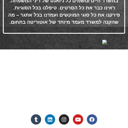
במשרד חיים ונושמים כל ניואנס של דיני המשפחה.
ראינו כבר את כל הסרטים. טיפלנו בכל הסוגיות.
פירקנו את כל סוגי המוקשים ועמדנו בכל אתגר – מה
שהקנה למשרד מעמד מיוחד של אוטוריטה בתחום
.
פרטי התקשרות
072-3719952
Eleanor.leibolaw@gmail.com
מנחם בגין 11, מגדל רוגובין-תדהר (קומה 16), רמת גן
מצאו אותנו ברשתות החברתיות: