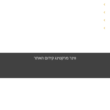
עזיבת הבית גירושין
גירושין עם ילדים
זכויות האישה בגירושין
עורך דין ידועים בציבור
הצהרת נגישות
מדיניות פרטיות
ווינר מרקטינג
קידום האתר