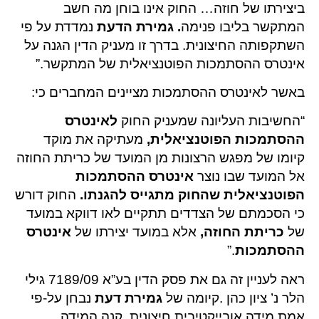
ביצירתו של חוזה… החוק אינו בוחן מה חשב
המתקשר בליבו פנימה
. גמירת הדעת
נמדדת על פי
השתקפותה החיצונית. בדרך זו מעניק הדין הגנה על
אינטרס ההסתמכות הפוטנציאלית של המתקשר.”
באשר לאינטרס ההסתמכות מציינים המחברים כי:
“החשיבות העליונה שמעניק החוק
לאינטרס
ההסתמכות הפוטנציאלית,
מעתיקה את מוקד
קיומו של מפגש הרצונות מן המועד של כריתת החוזה
אל המועד שבו נוצר
אינטרס ההסתמכות
הפוטנציאלית שהחוק מתגייס להגנתו.
החוק דורש
כי הסכמתם של הצדדים תתקיים לאו דווקא במועד
של
כריתת החוזה,
אלא במועד יצירתו של
אינטרס
ההסתמכות
.”
ראה לעניין זה גם את פסק הדין בע”א 7189/09 גילי
הלר נ’ ציון כהן .קיומה של
גמירת דעת
נבחן על-פי
אמת מידה אובייקטיבית חיצונית. קנה המידה