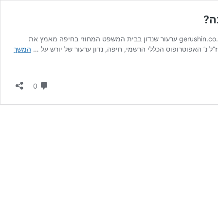
ה?
עו”ד אלינור ליבוביץ, מומחית בגירושין גישור ודיני משפחה מנהלת את פורום הגירושין בוואלה! מנהלת ובעלים של אתר gerushin.co.il ערעור שנדון בבית המשפט המחוזי בחיפה מאמץ את
המשך
תגובות
0