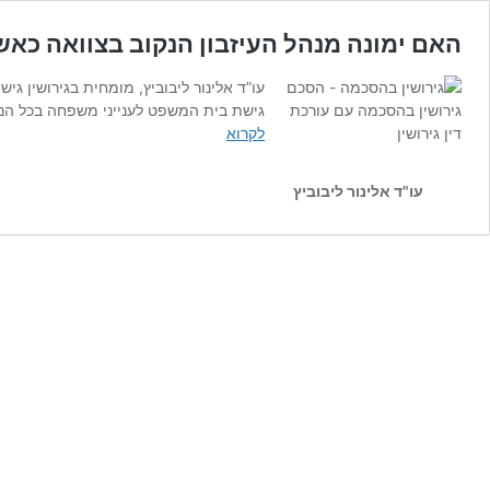
האם ימונה מנהל העיזבון הנקוב בצוואה כאש
גישת בית המשפט לענייני משפחה בכל הנוגע למינוי מנהל עיזבון זמני. בעמ”ש (חי’) 959-09-14
האם
לקרוא
ימונה
מנהל
עו"ד אלינור ליבוביץ
העיזבון
הנקוב
בצוואה
כאשר
יש
בינו
לבין
היורשים
מערכת
יחסים
לא
תקינה?