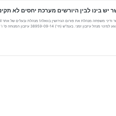
ר יש בינו לבין היורשים מערכת יחסים לא תקינ
38 עיזבון המנוחה ס’ ו’ ז”ל נ’ האפוטרופוס הכללי הרשמי, חיפה, נדון ערעור של יורש על …