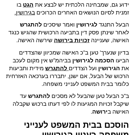
ידוע גם, שמבחינה הלכתית יש לבצע את
הגט
בו
זמנית לסיום הנושאים האחרים הכרוכים
בגירושין
.
הבעל התנגד
לגירושין
ואמר שיסכים
להתגרש
לאחר שינתן פסק דין בתביעה הרכושית שהגיש כנגד
האישה, שעניינה
זכויות בירושה
שירשה האישה.
בדיון שנערך’ טען ב”כ האישה שמכיוון שהצדדים
הביעו
הסכמה לגירושין
בביהמ”ש אין מקום לעכב
את
הגירושין
ועל הצדדים
להתגרש
מידית ותביעות
הרכוש של הבעל, אם ישנן, יתבררו בערכאה האזרחית
כלומר בבית המשפט לענייני משפחה.
ב”כ הבעל טען שהבעל לא מסכים
להתגרש
עד
שיקבל זכויות המגיעות לו לפי דעתו ברכוש שקבלה
האישה ב
ירושה
.
הוסכם בבית המשפט לענייני
משפחה בעניין הגירושין