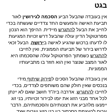
בגט
אין בעובדה שהבעל הביע
הסכמה לגירושין
לאור
תביעת האישה והמעשים החד צדדיים שעשתה בכדי
לחייב את הבעל
להתגרש
מיידית. ההיפך הוא הנכון
מפרוטוקול הדיון עולה שהבעל דרש זכויות המגיעות
לו לדעתו ברכוש שהגיע לאישה ב
ירושה
. הבעל זכאי
לדרוש בירור של תביעתו הממונית, ואין לחייבו
להתגרש
כשמתוך הפרוטוקול עולה שהסכמתו היא
לאור המצב שנוצר ואין הוא חוזר בו מתביעותיו
הממוניות.
אין בעובדה שהבעל הסכים ל
פירוק שיתוף
מידי
בנכסים שאין חולק שהם משותפים לצדדים, בכדי
לחייבו
להתגרש
. אדרבה ביה”ד חושב שאם לא יינתן
לכל אחד מבני הזוג את יומו לבירור זכויותיו, בני זוג
יימנעו מלהביע את רצונותיהם והסכמותיהם, הדבר
יגרום להעצמת הסכסוך בין בני הזוג ויגרום שצד