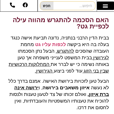
חפש
האם הסכמה להתגרש מהווה עילה
לכפיית גט?
בבית הדין הרבני בנתניה, נדונה תביעת אישה כנגד
בעלה בה היא ביקשה
לכפות עליו גט
מחמת
העובדה שהסכים
להתגרש
.
הבעל נתן הסכמתו
לגירושין
בבית המשפט לענייני משפחה אך טען
באותה נשימה כי יש לברר את
המחלוקות הרכושיות
שבין בני הזוג
עוד לפני ביצוע
הגירושין
.
הבעל טען לזכויות בירושת האישה. אמנם בדרך כלל
לא נעשה
איזון משאבים בירושה
, ו
ירושה אינה
ברת איזון
,
ואולם זכותו של צד לטעון טענות ולנסות
להוכיח את טענותיו המשפטיות והעובדתיות, ואין
לחסום את דרכו.