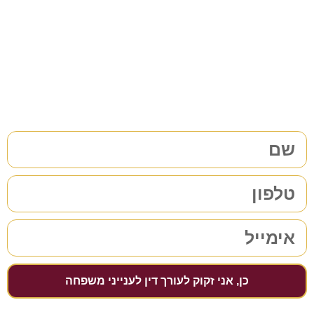
משפחה/גירושין?
38 שנות ניסיון בתחום לשירותכם. לתיאום פגישת ייעוץ ללא
התחייבות
מלאו את הפרטים שלכם | נחזור אליכם בהקדם
כן, אני זקוק לעורך דין לענייני משפחה