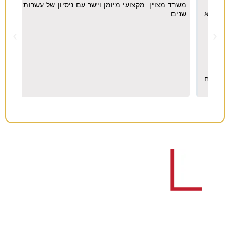
משרד מצוין. מקצועי מיומן וישר עם ניסיון של עשרות
מקצו
יא
שנים
ה
וח
צריכים עורך דין לענייני