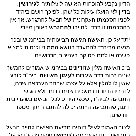
הדיון נקבע להוכחות האישה לעילותיה
לגירושין
.
בדיון לא הועלו עילות כל שהן, לפיכך רושם ביה”ד
לפניו הסכמתו העקרונית של הבעל
להתגרש
, אך אין
בהסכמתו זו בכדי לחייבו
להתגרש
באופן מיידי.
יתר על כן, האישה הגישה תביעותיה בביהמ”ש ובכך
מנעה מביה”ד להתערב בנושא הממוני ולנסות למצוא
פשרה או לתת פסיקה בעניינים הרכושיים.
ב”כ האישה מלין שהדיונים בביהמ”ש אמורים להמשך
שנים רבות דבר שיגרום ל
עיגון האישה
. ביה”ד קובע
שאין לו להלין אלא על עצמו שבחר הערכאה שבה,
לדבריו הדיונים נמשכים שנים רבות, ולא הגיש
התביעה לביה”ד, שכפי הידוע לכל הבאים בשערי בית
דיננו, שהתביעה הייתה יכולה להתברר תוך מספר
חודשים.
לאור האמור לעיל’
דוחים תביעת האישה לחייב הבעל
בגירושין
, בגין ההסכמה ל
גירושין
שהובעה ע”י הבעל