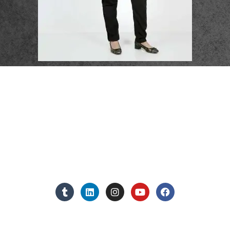
פרטי התקשרות
072-3719952
Eleanor.leibolaw@gmail.com
מנחם בגין 11, מגדל רוגובין-תדהר (קומה 16), רמת גן
מצאו אותנו ברשתות החברתיות:
אנחנו כאן למענכם - צרו קשר