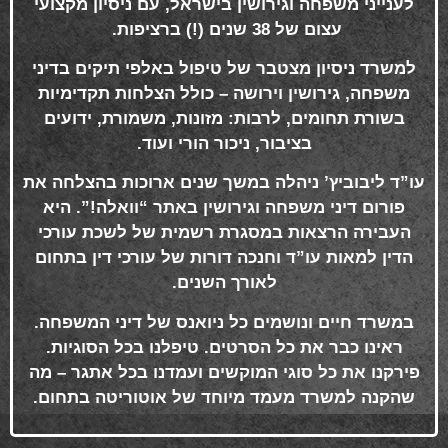
לענייני משפחה וגירושין בישראל, עם ניסיון מקצועי
עצום של 38 שנים (!) ברציפות
.
למשרד ניסיון מצטבר של טיפול באלפי תיקים בדיני
משפחה, גירושין וירושה – כולל הצלחות תקדימיות
בשורת תחומים, לרבות: מזונות, משמורת, ידועים
בציבור, ניכור הורי ועוד
.
עו”ד ליבוביץ’ ניהלה במשך שנים ארוכות בהצלחה את
פורום דיני משפחה וגירושין באתר “וואלה!”. היא
העבירה הרצאות במסגרת רשמית של לשכת עורכי
הדין למאות עו”ד וחנכה דורות של עורכי דין בתחום
לאורך השנים
.
במשרד חיים ונושמים כל ניואנס של דיני המשפחה.
ראינו כבר את כל הסרטים. טיפלנו בכל הסוגיות.
פירקנו את כל סוגי המוקשים ועמדנו בכל אתגר – מה
שהקנה למשרד מעמד מיוחד של אוטוריטה בתחום
.