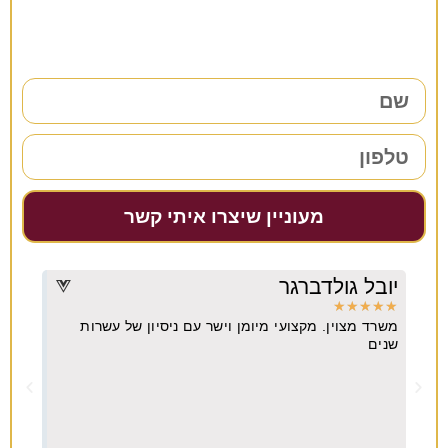
38 שנות ניסיון כאן למענכם –
השאירו פרטים ונחזור אליכם בהקדם!
מעוניין שיצרו איתי קשר
יובל גולדברגר
דרו
★
★
★
★
★
★
★
משרד מצוין. מקצועי מיומן וישר עם ניסיון של עשרות
מקצו
יא
שנים
ה