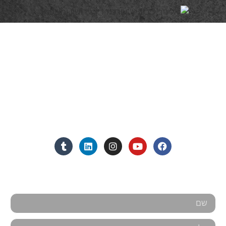
פרטי התקשרות
072-3719952
Eleanor.leibolaw@gmail.com
מנחם בגין 11, מגדל רוגובין-תדהר (קומה 16), רמת גן
מצאו אותנו ברשתות החברתיות:
אנחנו כאן למענכם - צרו קשר