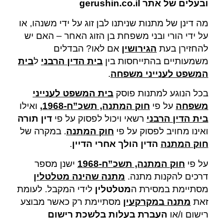
ובעלים של אתר
gerushin.co.il
מה דינן של מתנות שניתנו לבן זוג על ידי משנהו, או
על ידי הורי ובני משפחת בן הזוג האחר – האם יש
להחזירן בעת
הגירושין
אם לאו? הבדלים
משמעותיים בהתייחסות בין
בית הדין הרבני
ל
בית
המשפט לענייני משפחה
.
בכל הנוגע למתנות פוסק
בית המשפט לענייני
משפחה
על פי
חוק המתנה, תשכ”ח-1968
,
ואילו
בית הדין הרבני
רשאי ויכול לפסוק על פי
דין תורה
ואינו מחויב לפסוק על פי
חוק המתנה
. במקרה של
חוק המתנה
הדין הולך אחרי הדיין
.
על פי
חוק המתנה, תשכ”ח-1968
ישנן מספר
דרכים להקנות מתנה.
מתנה שהינה מטלטלין
מסתיימת במסירת ה
מטלטלין
לידי המקבל. לעומת
זאת
מתנה במקרקעין
מסתיימת רק כאשר מבוצע
רישום ו/או
העברת בעלות בלשכת רישום