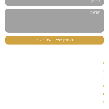
מעוניין שיצרו איתי קשר
תפריט ניווט
עורך דין לענייני משפחה
עורך דין הסכם ממון
אחריות הורית משותפת
חלוקת רכוש בגירושין
פירוק שיתוף
הסכם ממון