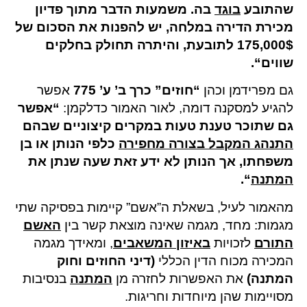
שהתובע
בוגד
בה. משמעות הדבר מתוך פדיון
מכירת הדירה במלחה, יש להפנות את הסכום של
175,000$ לתובעת, והיתרה תחולק בחלקים
שווים
“.
גם מפרידמן וכהן
“
חוזים” כרך ב’ ע’ 775
אפשר
להגיע למסקנה דומה, לאור האמור כדלקמן:
“
אפשר
גם שתוכר טענת טעות במקרים קיצוניים שבהם
התנהג המקבל בצורה מחפירה
כלפי הנותן או בן
משפחתו, אך הנותן לא ידע זאת שעה שנתן את
המתנה
“.
מהאמור לעיל, בשאלת ה”אשם” קיימות בפסיקה שתי
מגמות: מחד, מגמה שאינה מוצאת קשר בין
האשם
התורם
לזכויות
באיזון המשאבים
, ומאידך מגמה
המכירה מכוח הדין הכללי
(
דיני החוזים וחוק
המתנה
)
את האפשרות לחזרה מן
המתנה
בנסיבות
מסויימות שהן מיוחדות וחריגות.