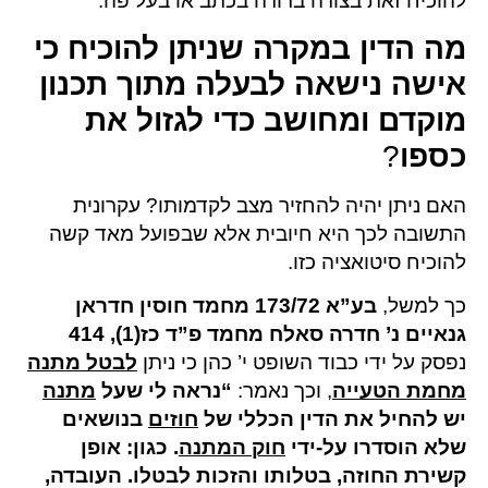
להוכיח זאת בצורה ברורה בכתב או בעל פה.
מה הדין במקרה שניתן להוכיח כי
אישה נישאה לבעלה מתוך תכנון
מוקדם ומחושב כדי לגזול את
כספו
?
האם ניתן יהיה להחזיר מצב לקדמותו? עקרונית
התשובה לכך היא חיובית אלא שבפועל מאד קשה
להוכיח סיטואציה כזו.
כך למשל,
בע”א 173/72 מחמד חוסין חדראן
גנאיים נ’ חדרה סאלח מחמד פ”ד כז(1), 414
נפסק על ידי כבוד השופט י’ כהן כי ניתן
לבטל מתנה
מחמת הטעייה
, וכך נאמר:
“
נראה לי שעל
מתנה
יש להחיל את הדין הכללי של
חוזים
בנושאים
שלא הוסדרו על-ידי
חוק המתנה
.
כגון: אופן
קשירת החוזה, בטלותו והזכות לבטלו. העובדה,