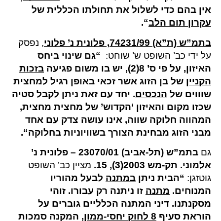
אין בהם כדי לשלול את תחולתו הכללית של
עקרון תום הלב
“.
בתמ”ש (ת”א) 74231/99, פלונית נ’ פלוני
, נפסק
על ידי כב’ השופט ש’ שוחט:
“
גם שינוי ביחס
האיזון, על פי ס’ 8(2), יש בו משום פגיעה
בזכות
הקניין
של בן הזוג אשר זכאי באופן רגיל למחצית
שוווים של
הנכסים
.
יחד עם זאת ניתן לקבל סטיה
שכזו מקום והאיזון ‘הקדוש’ של מחצית מחצית,
המהווה חלוקה שווה, אינו עושה צדק עם אחד
מבני הזוג מבחינת הצורך בשוויוניות בחלוקה
“.
גם
בתמ”ש (תל-אביב) 23070/01 – פלונית נ’
אלמוני. תק-מש 2003(3), 15
.
מציין כב’ השופט
גוטזגן:
“
הבית ניתן
במתנה
לבעל מהוריו
המנוחים
.
מתנה
זו ניתנה רק עבורו. זוהי
מסקנתנו. דיני המתנה הכלליים גוברים על
הוראת סעיף
8
לחוק יחסי-ממון
,
המקנה סמכות