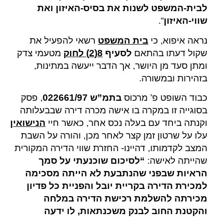
לבית-המשפט לשנות את בסיס-האיזון ואת
שווי-האיזון
“.
נראה איפוא, כי
בית המשפט
רשאי להפעיל את
שקול דעתו בהתאם
לסעיף
8(2)
לחוק
מטעמי צדק
ומתן סעד מן היושר, אך הדבר ייעשה במתינות,
בזהירות ובמשורה.
כבוד השופט פ’ מרכוס
בתמ”ש 022661/97
, פסק
בסוגייה זו במקרה בו אישה מכרה דירה שבבעלותה
וקנתה ביחד עם בעלה נכס אחר, כאשר חיי
הנישואין
עלו על שרטון זמן קצר לאחר מכן, והורה על השבת
המצב לקדמותו, דהיינו- החזרת שווי הדירה המקורית
שהייתה לאישה:
“
לסיכום שוכנעתי על סמך
הראיות שבפני שהנתבעת לא הייתה מסכימה
למכירת הדירה בקריית יובל והפניית כל פדיון
מכירתה להשלמת רכישת הדירה במלחה
והקטנת החוב לבנק משכנתאות, לו ידעה