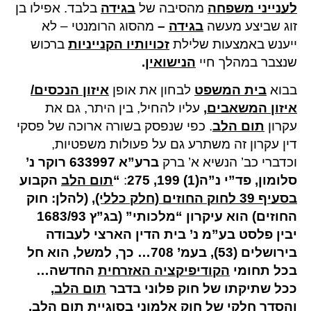
לענייני משפחה
מהסיבה של
בגידה
בלבד. אפילו בן
זוג שביצע מעשה
בגידה
–
מהסוג הרומנטי – לא
ייענש באמצעות שלילת
זכויותיו הקנייניות
ברכוש
שנצבר במהלך חיי
הנישואין
.
בבוא
בית המשפט
לבחון את אופן
איזון הנכסים/
איזון המשאבים
,
עליו להחיל, בין היתר, גם את
עקרון
תום הלב
. כפי שנפסק בשורה ארוכה של פסקי
דין עקרון זה משתרע גם על פעולות משפטיות,
וכדברי כב’ הנשיא א’ ברק
ברע”א 633997 רוקר נ’
סלומון, פד”י נ”ה(1) 199, 275
:
“
תום הלב
הקבוע
בסעיף 39 לחוק החוזים (חלק כללי)
,
(להלן: חוק
החוזים) הוא עיקרון “מלכותי” (בג”ץ 1683/93
יבין פלסט בע”מ נ’ בית הדין הארצי לעבודה
בירושלים (53), בעמ’ 708… כך, למשל, הוא חל
בכל תחומי
הקודיפיקציה האזרחית
החדשה…
ככל שתיקתו של חוק פלוני בדבר
תום הלב
,
והסדר חלקי של חוק אלמוני בסוגיית
תום הלב
,