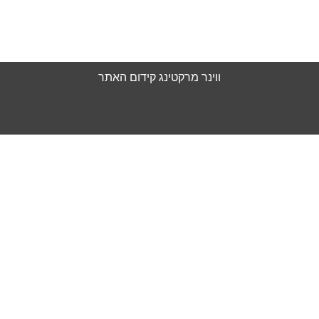
הצהרת נגישות
מדיניות פרטיות
ווינר מרקטינג
קידום האתר