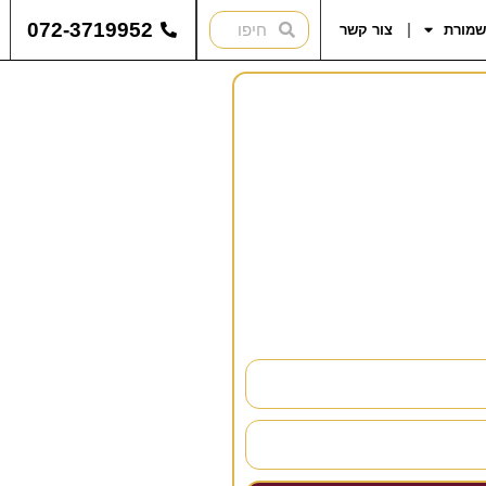
072-3719952
שמורת
צור קשר
להתייעץ?
נחזור אליכם בהקדם!