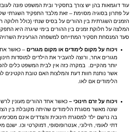
עוד דוגמאות בהן יש צורך בתסקיר ובית המשפט פונה לעוב
על פתרון בסוגיה מסוימת – זאת מלבד התפקיד השגרתי של 
הזמנים השגרתית בין ההורים על בסיס שנתי (כולל חלוקה חג
המלצה על חלוקת זמנים בין ההורים בימי שיגרה היא התפק
סעד המנסחת תסקיר המתייחס למשפחה הגרעינית השרויה ב
ויכוח על מקום לימודים או מקום מגורים
– כאשר אחד 
מגורים אחר, ורוצה להעביר את הילדים למוסדות חינו
יותר מהקיים. במקרה כזה אין לבית המשפט כלים להכרי
אשר נותנת חוות דעת והמלצות האם טובת הקטינים לה
הלימודים אם לאו.
ויכוח על זרם חינוכי –
כאשר אחד ההורים מעונין לרשו
שונה מאשר מסגרת הלימודים שהיתה מקובלת בין הצדד
בה נרשם ילד למסגרת חינוכית והצדדים אינם מסכימים 
דתי לאומי, חילוני, אנטרופוסופי, דמוקרטי וכו. ישנם 