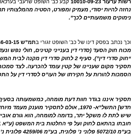
רשות ערעור
10010-09-23
קבע כב’ השופט שרעבי בערכאת 
נחזה להיות יסודי, מעמיק ומפורט, הסטיה מהמלצותיו תה
נימוקים משמעותיים לכך”
.
וכך נכתב בפסק דינו של כב’ השופט זגורי ב
תמ”ש 24846-03-15:
“חוק סדרי דין”). סעיף 2 לחוק סדרי דין מק
תסקיר מקום שעניינו של קטין עומד להכרעה. לצד סמכו
הסמכות להורות על חקירתו של העו”ס לסדרי דין על התס
חדש] התשל”א- 1970, אולם לתסקיר מוענק מע
שיש לתת לו משקל יתר, בדומה למומחה, הוא גורם אוביי
בע”מ 5072/10 פלוני נ’