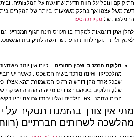
התיק קם ונופל על חוות הדעת שהוגשה על המלצותיה, ובי
דעת משל עצמו אך בחלק משמעותי ביותר של המקרים בית 
ההמלצות של
פקידת הסעד
.
אביחי ש.
ניב יחז
להלן אתן דוגמאות למקרה בו העו”ס הינה הגוף המכריע, ג
★
★
★
★
★
★
★
★
★
★
לאמץ וליתן תוקף לחוות הדעת שהוגשה לתיק בית המשפט.
עו"ד עם נשמה טובה. עזרה לי במספר עניינים מגוונים
לפני שאתח
במשך השנים בנאמנות, במסירות ובמקצועיות. חוץ
כבר מהפגי
מזה, היא מאוד חביבה, נגישה וחמודה.
היא מאוד 
לקחת את ה
ובלאגן. ה
חלוקת הזמנים שבין ההורים
– כיום אין יותר משמעות
ובכל זמן א
מהלכסיקון ואינה מוזכר בשיח המשפטי. כאשר יש תבי
צנועה שאי
וניסיון במ
שבכל אחד מהן דורש הורה כי המשמורת תהא אצלו, כלו
אחר בחיים
שלו, חלוקים ביניהם הצדדים מי יהיה ההורה העיקרי שא
ממקום בטו
הבית שממנו יצאו הילדים ואליו יחזרו גם אם יהיו בקש
מתי אין צורך בהזמנת תסקיר על י
מהלשכה לשרותים חברתיים (רווח