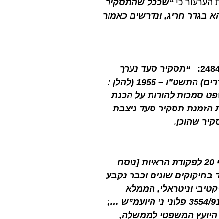
הערעור כי
“שככל שהתסקיר
א בגדר חריג, ונדרשים כאמור
“תסקיר סעד נערך
מכוח חוק הסעד (סדרי דין בענייני קטינים, חולי נפש ונעדרים) התשט”ו – 1955 (להלן :
נה לבית המשפט סמכות להורות על הכנת
ת הזמנת תסקיר סעד ניצבת
קיר שהוכן.
תסקיר איננו בגדר חוות דעת מומחה, כמשמעותה בסעיף 20 לפקודת הראיות [נוסח
מד מיוחד בחיקוקים שונים וכבר נקבע
קטיבי וניטראלי, הממלא
חובתו בהתאם לחוק ועל פי החלטות בית המשפט (ע”א 3554/91 פלוני נ’ היועמ”ש …;
 פלונית, בע”מ 4259/06 פלונית נ’ היועץ המשפטי לממשלה,