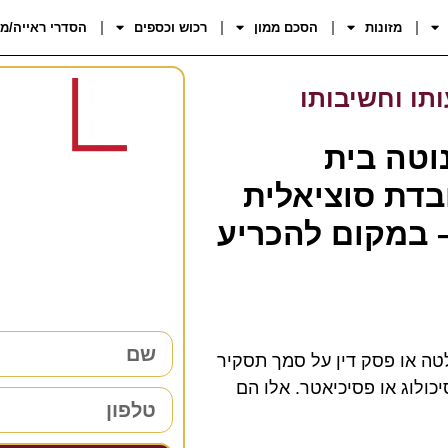
מזונות
הסכם ממון
רכוש וכספים
הסדרי ראייה/מ
תו וחשיבותו
וטה בית
דת סוציאלית
רוצים 
 במקום להכריע
38 שנות ניסיון כאן למענכם –
השאירו פרטים ו
ה או פסק דין על סמך תסקיר
כולוג או פסיכיאטר. אלו הם