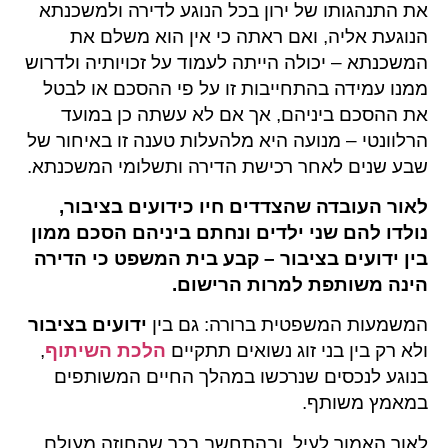
את התנהגותו של ירון בכל הנוגע לדירה ולמשכנתא
הנוגעת אליה, ואם ראתה כי אין הוא משלם את
המשכנתא – יכולה הייתה לעמוד על זכויותיה ולדרוש
ממנו עמידה בהתחייבות זו על פי ההסכם או לבטל
את ההסכם ביניהם, אך אם לא עשתה כן במועד
הרלוונטי – מנועה היא מלהעלות טענה זו באיחור של
שבע שנים לאחר רכישת הדירה ותשלומי המשכנתא.
לאור העובדה שהצדדים חיו כידועים בציבור,
נולדו להם שני ילדים ונחתם ביניהם הסכם ממון
בין ידועים בציבור – קבע בית המשפט כי הדירה
הינה משותפת למרות הרישום.
המשמעות המשפטית ברורה: גם בין
ידועים בציבור
ולא רק בין בני זוג נשואים תתקיים
הלכת השיתוף
,
בנוגע לנכסים שנרכשו במהלך החיים המשותפים
במאמץ משותף.
לאור האמור לעיל, ובהתחשב בכך שהחוזה מעולם