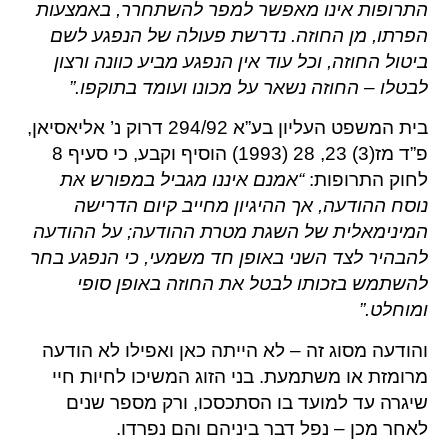
התרופות אינו מאפשר למפר להשתחרר, באמצעות
הפרתו, מן החוזה. נדרשת פעולה של הנפגע לשם
ביטול החוזה, וכל עוד אין הנפגע מביע כוונה ורצון
לבטלו – החוזה נשאר על מכונו ועומד בתוקפו.”
בית המשפט העליון בע”א 294/92 דרוק נ’ אליאסיאן,
פ”ד מז(3) 23, 28 (1993) הוסיף וקבע, כי סעיף 8
לחוק התרופות:
“אמנם איננו מגביל במפורש את
נוסח ההודעה, אך ההיגיון מחייב קיום הדרישה
המינימאלית של השגת מטרת ההודעה; על ההודעה
להבהיר לצד השני באופן חד משמעי, כי הנפגע בחר
להשתמש בזכותו לבטל את החוזה באופן סופי
ומוחלט.”
והודעה מסוג זה – לא הייתה כאן ואפילו לא הודעה
מרומזת או משתמעת. בני הזוג המשיכו לחיות חיי
שיגרה עד למועד בו הסתכסכו, ורק מספר שנים
לאחר מכן – נפל דבר ביניהם והם נפרדו.