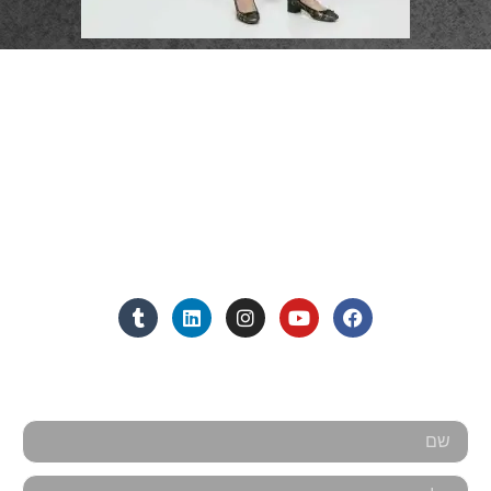
פרטי התקשרות
072-3719952
Eleanor.leibolaw@gmail.com
מנחם בגין 11, מגדל רוגובין-תדהר (קומה 16), רמת גן
מצאו אותנו ברשתות החברתיות:
אנחנו כאן למענכם - צרו קשר