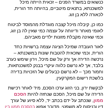
כנשואים במשרד הפנים – זכאית הייתה מיכל
למשכנתא, בתנאים מיטביים, בהיותה חד הורית,
לכאורה ללא בן זוג.
כמו כן, קיבלה מיכל קצבה מוגדלת מהמוסד לביטוח
לאומי מאחר ודיווחה על עצמה כמי שאין לה בן זוג,
וכמי שאינה מקבלת מזונות ילדים מאביהם.
לאור העובדה שמיכל הציגה עצמה ברשויות כחד
הורית, וכמי שזכאית להטבות שונות במשכנתא –
נרכשה הדירה אך ורק על שם מיכל, וירון שימש כערב
בלבד, אך לא נרשם כלווה עיקרי בבנק למשכנתאות,
וחמור מכך – לא נרשם כבעלים של הזכויות בדירה
בלשכת רישום המקרקעין.
לבקשת ירון, בני הזוג ערכו הסכם, מיד לאחר רכישת
הדירה על שם מיכל, הסכם שנחזה להיות
הסכם
ממון
, שנכתב על ידם בכתב יד, ללא סיוע של עורך
דין ובניסוח לא משפטי. מדובר אפוא
בהסכם ממון בין