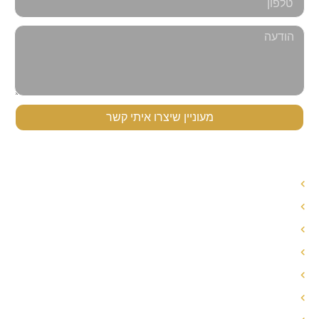
מעוניין שיצרו איתי קשר
תפריט ניווט
עורך דין לענייני משפחה
עורך דין הסכם ממון
אחריות הורית משותפת
חלוקת רכוש בגירושין
פירוק שיתוף
הסכם ממון