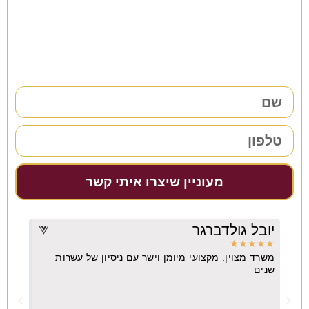
רוצים להתייעץ?
38 שנות ניסיון כאן למענכם –
השאירו פרטים ונחזור אליכם בהקדם!
מעוניין שיצרו איתי קשר
יובל גולדברגר
דרו
★
★
★
★
★
★
★
משרד מצוין. מקצועי מיומן וישר עם ניסיון של עשרות
מקצו
יא
שנים