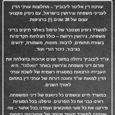
עורכת דין אלינור ליבוביץ’ – מחלוצות עורכי הדין
לענייני משפחה וגירושין בישראל, עם ניסיון מקצועי
עצום של 38 שנים (!) ברציפות
.
למשרד ניסיון מצטבר של טיפול באלפי תיקים בדיני
משפחה, גירושין וירושה – כולל הצלחות תקדימיות
בשורת תחומים, לרבות: מזונות, משמורת, ידועים
בציבור, ניכור הורי ועוד
.
עו”ד ליבוביץ’ ניהלה במשך שנים ארוכות בהצלחה את
פורום דיני משפחה וגירושין באתר “וואלה!”. היא
העבירה הרצאות במסגרת רשמית של לשכת עורכי
הדין למאות עו”ד וחנכה דורות של עורכי דין בתחום
לאורך השנים
.
במשרד חיים ונושמים כל ניואנס של דיני המשפחה.
ראינו כבר את כל הסרטים. טיפלנו בכל הסוגיות.
פירקנו את כל סוגי המוקשים ועמדנו בכל אתגר – מה
שהקנה למשרד מעמד מיוחד של אוטוריטה בתחום
.