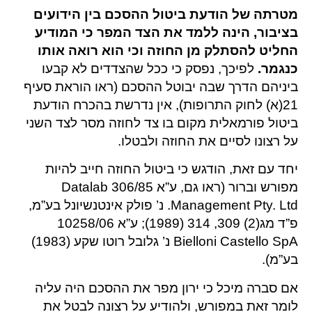
מטרתה של הודעת ביטול ההסכם בין הידועים
בציבור, הינה ללמד את הצד המפר כי המודיע
החליט להסתלק מן החוזה וכי הוא רואה אותו
כנגמר.
לפיכך, נפסק כי ככל שהצדדים לא קבעו
ביניהם הדרך שבה יבוטל ההסכם (ראו הוראת סעיף
21(א) לחוק התרופות), אין נדרשת בהכרח הודעת
ביטול פורמאלית מקום בו צד לחוזה מסר לצד השני
על רצונו לסיים את החוזה ולבטלו.
יחד עם זאת, הודגש כי ביטול החוזה חייב להיות
מפורש וברור (ראו גם, ע”א 306/85 Datalab
Management Pty. Ltd. נ’ פולק אינטנשיונל בע”מ,
פ”ד מג(2) 309, 314 (1989); ע”א 10258/06
Bielloni Castello SpA נ’ גלובל רוטו שקע (1983)
בע”מ).
אם סברה מיכל כי ירון מפר את ההסכם היה עליה
לומר זאת במפורש, ולהודיע על רצונה לבטל את