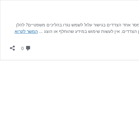
שמסר אחד הצדדים בגישור עלול לשמש נגדו בהליכים משפטיים? להלן
גישור
ן הצדדים. אין לעשות שימוש במידע שהוחלף או הוצג …
המשך לקרוא
כהליך
חסוי
תגובות
0
–
ניתוח
פסיקה
ומסקנות