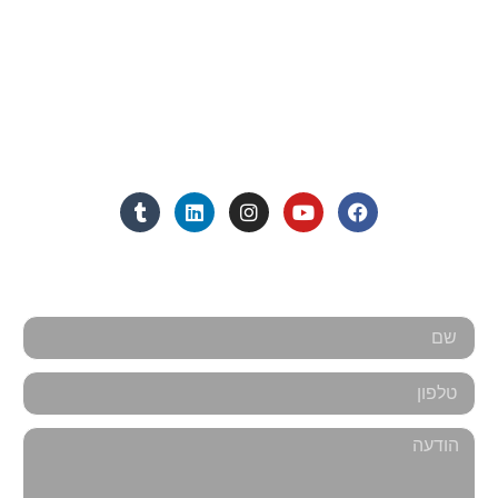
072-3719952
Eleanor.leibolaw@gmail.com
מנחם בגין 11, מגדל רוגובין-תדהר (קומה 16), רמת גן
מצאו אותנו ברשתות החברתיות:
אנחנו כאן למענכם - צרו קשר