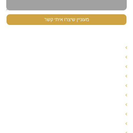
מעוניין שיצרו איתי קשר
תפריט ניווט
עורך דין לענייני משפחה
עורך דין הסכם ממון
אחריות הורית משותפת
חלוקת רכוש בגירושין
פירוק שיתוף
הסכם ממון
הסכם גירושין
מזונות אישה
עו"ד משמורת משותפת
הסדרי שהות/הסדרי ראייה