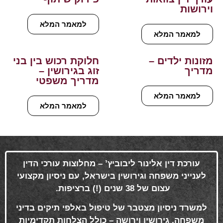
וירושות
למאמר המלא
למאמר המלא
מזונות ילדים –
חלוקת רכוש בין בני
מדריך
זוג בגירושין –
מדריך משפטי
למאמר המלא
למאמר המלא
עורכת דין אלינור ליבוביץ’ – מחלוצות עורכי הדין
לענייני משפחה וגירושין בישראל, עם ניסיון מקצועי
עצום של 38 שנים (!) ברציפות
.
למשרד ניסיון מצטבר של טיפול באלפי תיקים בדיני
משפחה, גירושין וירושה – כולל הצלחות תקדימיות