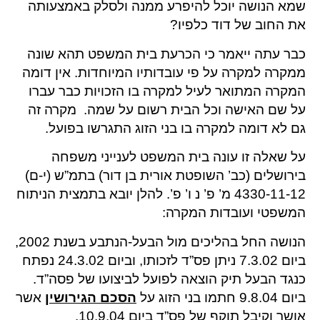
שמא הנושה יוכל להיפרע ממנה ולסלק באמצעותה
את החוב של דוד כלפיו?
כבר עתה ייאמר כי הכרעת בית המשפט תהא שונה
ממקרה למקרה על פי עובדותיו המיוחדות. אין דומה
המקרה המתואר לעיל למקרה בו הזכויות כבר עברו
על שם האישה וכל הבית רשום על שמה. מקרה זה
גם לא דומה למקרה בו בני הזוג התגרשו בפועל.
על שאלה זו עונה בית המשפט לענייני משפחה
בירושלים (כב’ השופטת אורית בן דור) בתמ”ש (י-ם)
4330-11-12 מ’ פ’ נ ו’ פ’. להלן יובא בתמצית הניתוח
המשפטי ועובדות המקרה:
הנושה החל בהליכים מול הבעל-הנתבע בשנת 2002,
ביום 7.3.02 ניתן פס”ד לזכותו, וביום 24.3.02 נפתח
כנגד הבעל תיק הוצאה לפועל לביצועו של פסה”ד.
ביום 9.8.04 חתמו בני הזוג על
הסכם הגירושין
אשר
אושר וקיבל תוקף של פס”ד ביום 10.9.04.