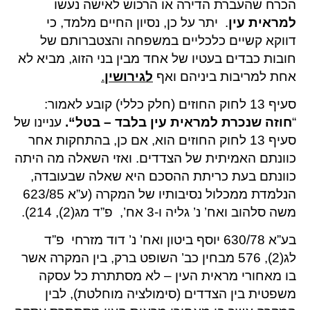
הכרח שהעברת הדירה או הרכוש לאישה נעשו
למראית עין
. יתר על כן, נסיון החיים מלמד, כי
דווקא קשיים כלכליים במשפחה והצטברותם של
חובות כבדים בעטיו של אחד מבין בני הזוג, מביא לא
אחת למריבות ביניהם ואף
לגירושין
.
סעיף 13 לחוק החוזים (חלק כללי) קובע לאמור:
“
חוזה שנכרת למראית עין בלבד – בטל
“.
עניינו של
סעיף 13 לחוק החוזים הוא, אם כן, בהתחקות אחר
כוונתם האמיתית של הצדדים. ואזי השאלה מה היתה
כוונתם בעת כריתת ההסכם היא שאלה שבעובדה,
הנלמדת ממכלול נסיבותיו של המקרה (ע”א 623/85
משה סלהוב ואח’ נ’ גליה ו-3 אח’, פ”ד מג(2), 214).
בע”א 630/78 יוסף ביטון ואח’ נ’ דוד מזרחי פ”ד
לג(2), 576 מבחין כב’ השופט ברק, בין המקרה אשר
בו מאחורי מראית העין – לא מסתתרת כל עסקה
משפטית בין הצדדים (סימולציה מוחלטת), לבין