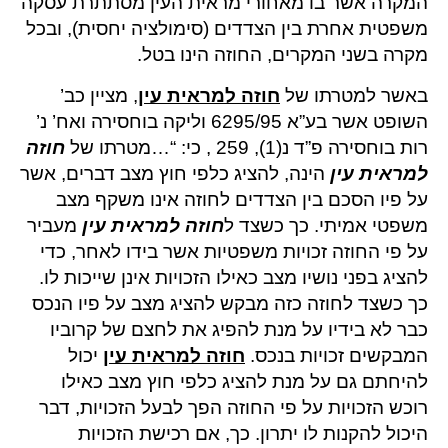
המקרה אשר בו מאחורי מראית העין מסתתרת עסקה
משפטית אחרת בין הצדדים (סימולציה יחסית), ובכל
מקרה בשני המקרים, החוזה הינו בטל.
באשר למטרתו של
חוזה למראית עין
, מציין כב’
השופט אשר בע”א 6295/95 וליקה בוחסירה ואח’ נ’
רות בוחסירה פ”ד נ(1), 259 , כי: “…מטרתו של
חוזה
למראית עין
הינה, להציג כלפי חוץ מצב דברים, אשר
על פיו הסכם בין הצדדים לחוזה אינו משקף מצב
משפטי אמיתי. כך כשצד ל
חוזה למראית עין
מעביר
על פי החוזה זכויות משפטיות אשר בידו לאחר, כדי
להציג בפני נושיו מצב כאילו הזכויות אינן שייכות לו.
כך כשצד לחוזה כזה מבקש להציג מצב על פיו הנכס
כבר לא בידיו על מנת להפיג את לחצם של קרוביו
המבקשים זכויות בנכס.
חוזה למראית עין
יכול
להיחתם גם על מנת להציג כלפי חוץ מצב כאילו
רוכש הזכויות על פי החוזה הפך לבעל הזכויות, דבר
היכול להקנות לו יתרון. כך, אם רכישת הזכויות