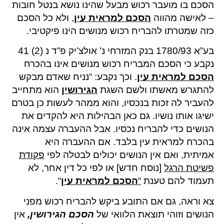
הסכם בו מועבר רכוש מבעל שהינו נושא בנטל חובות
– לאישה מהווה
הסכם למראית עין
, ולא כל הסכם
כזה שמטרתו להבריח רכוש מנושים הינו פיקטיבי.
בע”א 1780/93 בנק המזרחי נ’ אולצ’יק פ”ד נ (2) 41
נקבע כי הסכם המבריח רכוש מנושים אינו בהכרח
הסכם למראית עין
. וכך נקבע: “נניח שאדם מבקש
להתגרש מאשתו ולשם השגת
הגירושין
הוא מתחייב
להעביר לה זכות בנכסיו, והוא ממהר לעשות כן בטרם
ישיגו אותו נושיו. גם כאן הבהילות היא להקדים את
הנושים כדי להבריח נכסיו. אבל ההעברה עצמה אינה
בהכרח למראית עין בלבד. אם ההעברה היא
אמיתית, ואם אין הנושים יכולים לבטלה לפי
פקודת
פשיטת הרגל
[נוסח חדש] או לפי כל דין אחר, לא
תעמוד להם טענת
“
הסכם למראית עין
“.
צא וראה, גם אם התובע ביקש להבריח רכוש מפני
הנושים וזוהי תוצאת הלוואי של
הסכם הגירושין
,
אין