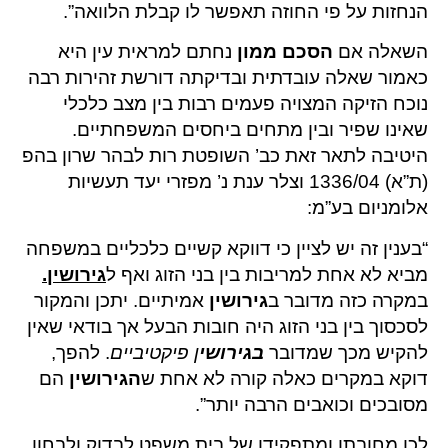
הנחזות על פי החוזה תאפשר לו קבלת הלוואה”.
השאלה אם
הסכם ממון
נחתם למראית עין היא
כאמור שאלה עובדתית ובדיקתה דורשת זהירות רבה
נוכח הזיקה המצויה פעמים רבות בין מצב כלכלי
שאינו שפיר ובין מתחים ביחסים המשפחתיים.
היטיבה לתאר זאת כב’ השופטת רות לבהר שרון בהפ
(ת”א) 1336/04 וצלר ענת נ’ מפזרי יעד תעשיות
אלומניום בע”מ:
“בענין זה יש לציין כי דווקא קשיים כלכליים במשפחה
מביא לא אחת למריבות בין בני הזוג ואף ל
גירושין
.
במקרה כזה מדובר ב
גירושין
אמיתיים. יתכן והמקור
לסכסוך בין בני הזוג היה חובות הבעל אך בודאי שאין
להקיש מכך שמדובר
בגירושי
ן פיקטיביים
. להפך,
דוקא במקרים כאלה קורה לא אחת ש
הגירושין
הם
מסובכים וכואבים הרבה יותר”.
לכן מחובתו ומתפקידו של בית משפט לבדוק ולבחון