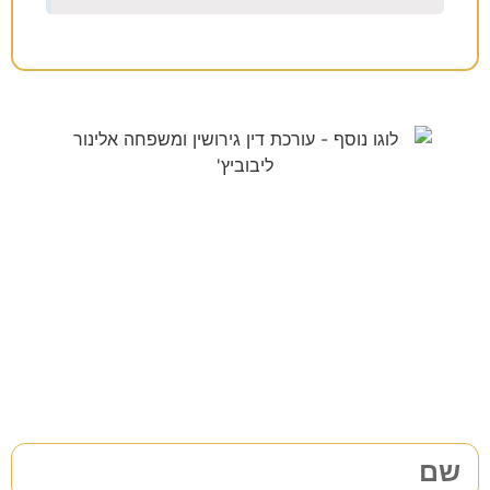
צריכים עורך דין לענייני
משפחה/גירושין?
38 שנות ניסיון בתחום לשירותכם. לתיאום פגישת ייעוץ ללא
התחייבות
מלאו את הפרטים שלכם | נחזור אליכם בהקדם