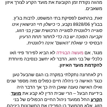
מהווה נקודת זמן הקובעת את מועד הקרע לצורך איזון
משאבים.
זאת, בהתאם לפסיקת בתי המשפט, לרבות בג”ץ.
בבג”ץ 8928/06 נקבע, כי
כישלון חיי הנישואין אינו
סוגייה רלוונטית לסוגייה הרכושית שבין בני הזוג,
וקביעה הפוכה יש בה כדי לחתור תחת הרעיון
הבסיסי כי שאלת “האשם” אינה רלוונטית.
מנגד, אם
מעשה הבגידה
לא הביא לפירוד פיזי ו/או
כלכלי של בני הזוג, הדבר לא יחשב כנסיבה מיוחדת
להקדמת מועד האיזון
.
רק לאחרונה נתקלתי במקרה בו הגם שהבעל טען
כנגד האישה כי ניהלה חיים כפולים מזה מספר שנים
ואילו האישה טענה שאכן היה כך אך הדבר היה
בידיעת הבעל – הרי שבית הדין לא קבע את
מועד
הקרע
החל ממועד ניהול החיים הכפולים של בני
הזוג, אלא מהמועד בו הפרידו את החשבונות ביניהם,