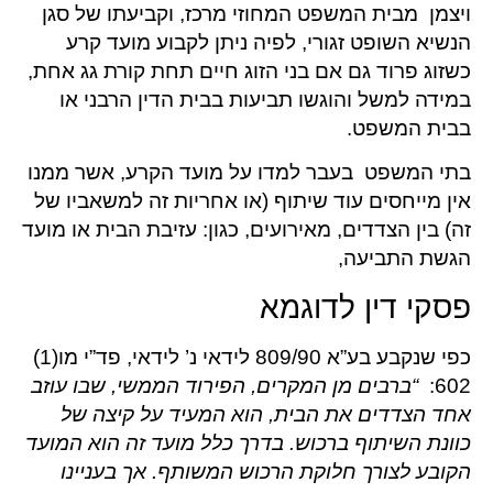
ויצמן מבית המשפט המחוזי מרכז, וקביעתו של סגן
הנשיא השופט זגורי, לפיה ניתן לקבוע מועד קרע
כשזוג פרוד גם אם בני הזוג חיים תחת קורת גג אחת,
במידה למשל והוגשו תביעות בבית הדין הרבני או
בבית המשפט.
בתי המשפט בעבר למדו על מועד הקרע, אשר ממנו
אין מייחסים עוד שיתוף (או אחריות זה למשאביו של
זה) בין הצדדים, מאירועים, כגון: עזיבת הבית או מועד
הגשת התביעה,
פסקי דין לדוגמא
כפי שנקבע בע”א 809/90 לידאי נ’ לידאי, פד”י מו(1)
602:
“ברבים מן המקרים, הפירוד הממשי, שבו עוזב
אחד הצדדים את הבית, הוא המעיד על קיצה של
כוונת השיתוף ברכוש. בדרך כלל מועד זה הוא המועד
הקובע לצורך חלוקת הרכוש המשותף. אך בעניינו