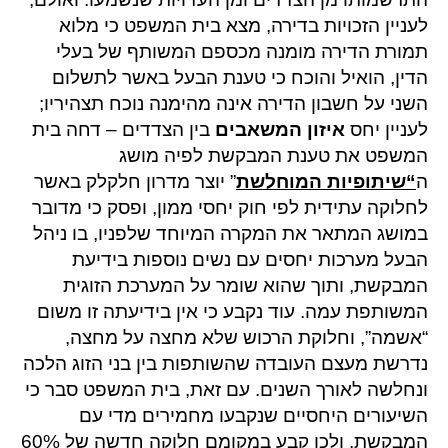
לעניין הזכויות בדירה, מצא בית המשפט כי מלוא
תמורת הדירה מומנה מכספם המשותף של בעלי
הדין, הואיל והוכח כי טענת הבעל באשר לתשלום
השני על חשבון הדירה אינה מהימנה נוכח תצהיריו;
לעניין יחס
איזון המשאבים
בין הצדדים – דחה בית
המשפט את טענת המבקשת לפיה מושג
ה
“שיתופיות המוחלשת
” יוצר מדרון חלקלק באשר
לחלוקה עתידית לפי חוק יחסי ממון, ופסק כי מדובר
במושג המתאר את המקרה המיוחד שלפניו, בו ניהל
הבעל מערכות יחסים עם נשים נוספות בידיעת
המבקשת, ותוך שהוא שומר על המערכת הזוגית
המשותפת עמה. עוד נקבע כי אין בידיעתה זו משום
“אשמה”, וחלוקת הרכוש שלא מחצה על מחצה,
נדרשת מעצם העובדה שהשותפות בין בני הזוג הלכה
ונחלשה לאורך השנים. עם זאת, בית המשפט סבר כי
השיעורים היחסיים שנקבעו מחמירים מדי עם
המבקשת, ולכן קבע במקומם חלוקה חדשה של 60%