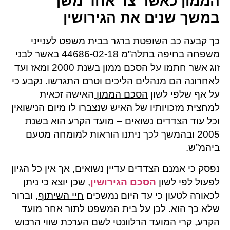
הממון כאשר צד אחד משך
במשך שנים את הגירושין
כך קבעה כב השופטת ברגר בבית משפט לענייני
משפחה בחיפה בתלה”מ 44686-02-18 באשר לבני
זוג אשר חתמו על הסכם ממון בשנת 2000 ומאז ועד
לאחרונה הם מנהלים הליכים וטרם התגרשו. נקבע כי
על אף שלפי לשון
הסכם הממון
האישה זכאית
למחצית מזכויותיו של האיש שנצברו לו מיום הנישואין
וכל עוד הצדדים נשואים – מועד הקרע הוא בשנת
2005 ובהמשך לכך ניתנו הוראות למומחה מטעם
ביהמ”ש.
נפסק כי אמנם הצדדים עדיין נשואים, אך אין כל הגיון
לפעול לפי לשון
הסכם הגירושין
, שכן יוצא כי ניתן
לכאורה לטעון כי עד היום נמשכים
חיי השיתוף
, וברור
שלא כך הוא. לכן על בית המשפט לתור אחר מועד
הקרע, קרי המועד הרלוונטי לשם הערכת שווי הרכוש