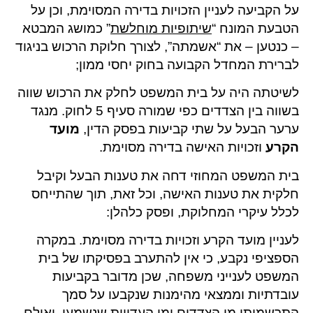
על הקביעה לעניין הזכויות בדירה המסוימת, וכן על
הטבעת המונח “
שיתופיות מוחלשת
” כמושג המבטא
– כנטען – את “אשמתה”, לצורך חלוקת הרכוש בניגוד
לברירת המחדל הקבועה בחוק יחסי ממון;
לשיטתה היה על בית המשפט לחלק את הרכוש שווה
בשווה בין הצדדים כפי שמורה סעיף 5 לחוק. מנגד
ערער הבעל על שתי קביעות בפסק הדין,
מועד
הקרע
וזכויות האישה בדירה מסוימת.
בית המשפט המחוזי דחה את טענות הבעל וקיבל
חלקית את טענות האישה, וכל זאת, תוך שהתייחס
לכלל עיקרי המחלוקת, ופסק כלהלן:
לעניין מועד הקרע וזכויות בדירה מסוימת. במקרה
הספציפי נקבע, כי אין להתערב בפסיקתו של בית
המשפט לענייני משפחה, שכן מדובר בקביעות
עובדתיות וממצאי מהימנות שנקבעו על סמך
התרשמותו מן הצדדים ומן העדויות שנשמעו. ואולם,