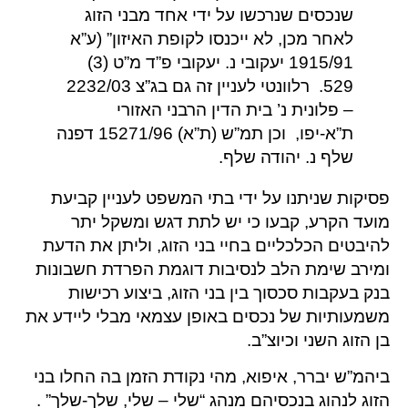
שנכסים שנרכשו על ידי אחד מבני הזוג
לאחר מכן, לא ייכנסו לקופת האיזון” (ע”א
1915/91 יעקובי נ. יעקובי פ”ד מ”ט (3)
529. רלוונטי לעניין זה גם בג”צ 2232/03
– פלונית נ’ בית הדין הרבני האזורי
ת”א-יפו, וכן תמ”ש (ת”א) 15271/96 דפנה
שלף נ. יהודה שלף.
פסיקות שניתנו על ידי בתי המשפט לעניין קביעת
מועד הקרע, קבעו כי יש לתת דגש ומשקל יתר
להיבטים הכלכליים בחיי בני הזוג, וליתן את הדעת
ומירב שימת הלב לנסיבות דוגמת הפרדת חשבונות
בנק בעקבות סכסוך בין בני הזוג, ביצוע רכישות
משמעותיות של נכסים באופן עצמאי מבלי ליידע את
בן הזוג השני וכיוצ”ב.
ביהמ”ש יברר, איפוא, מהי נקודת הזמן בה החלו בני
הזוג לנהוג בנכסיהם מנהג “שלי – שלי, שלך-שלך” .