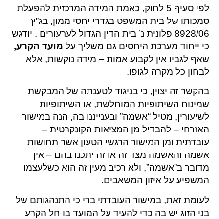
לפי סעיף 5 לחוק, כאמת המידה המרכזית להפעלת
סמכותו של בית המשפט בגדרי יחסי ממון, בג”ץ
8928/06 פלונית נ’ בית הדין הגדול לערעורים . יודגש
כי ייחוד מערכת היחסים גם משליך על
מועד הקרע,
שאף לגביו אין לקבוע אמות – מידה נוקשות, אלא
לבחון כל מקרה לגופו.
בהקשר זה יצוין, כי בניגוד לטענתה של המבקשת
שמינוח השיתופיות המוחלשת, או השיתופיות
לשיעורין, מטיל “אשמה” ובענייננו בה, הנה במישור
האזרחי – להבדיל מן המציאות הקונקרטית –
עובדתית ומן המישור הרגשי הטעון אשר תחושות
אשמה והאשמה מצד זה או זה יתכנו בהם – אין
מדובר ב”אשמה”, ולא רכיב מעין זה הוא כשלעצמו
המשפיע על איזון המשאבים.
לעומת זאת, במישור העובדתי ברי כי התנהגותם של
בני הזוג יש בה כדי להעיד על המועד בו חל
הקרע