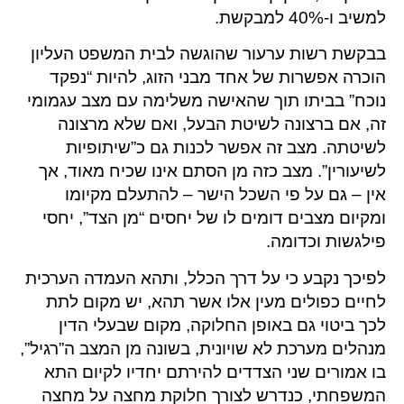
למשיב ו-40% למבקשת.
בבקשת רשות ערעור שהוגשה לבית המשפט העליון
הוכרה אפשרות של אחד מבני הזוג, להיות “נפקד
נוכח” בביתו תוך שהאישה משלימה עם מצב עגמומי
זה, אם ברצונה לשיטת הבעל, ואם שלא מרצונה
לשיטתה. מצב זה אפשר לכנות גם כ”שיתופיות
לשיעורין”. מצב כזה מן הסתם אינו שכיח מאוד, אך
אין – גם על פי השכל הישר – להתעלם מקיומו
ומקיום מצבים דומים לו של יחסים “מן הצד”, יחסי
פילגשות וכדומה.
לפיכך נקבע כי על דרך הכלל, ותהא העמדה הערכית
לחיים כפולים מעין אלו אשר תהא, יש מקום לתת
לכך ביטוי גם באופן החלוקה, מקום שבעלי הדין
מנהלים מערכת לא שויונית, בשונה מן המצב ה”רגיל”,
בו אמורים שני הצדדים להירתם יחדיו לקיום התא
המשפחתי, כנדרש לצורך חלוקת מחצה על מחצה