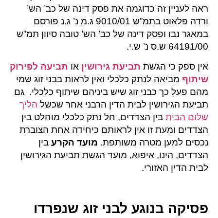
ראה לעניין זה כדוגמה את פסק דינה של כב’ הש’
ורדה פלאוט בתמ”ש 9010/01 ג.מ נ’ ג.נ פורסם
במאגר נבו ופסק דינה של כב’ הש’ טובה סיוון תמ”ש
64191/00 ש.ס נ’ ש.י.
אין ספק כי הגשת
תביעת גירושין
או
תביעה לפירוק
שיתוף
מביאה לנתק כלכלי ואין לראות בבני זוג שמי
מהם פעל כך כבני זוג שיש ביניהם שיתוף כלכלי. גם
תביעת הגירושין לבית הדין הרבני אחר שכשל
הליך
שלום הבית
בין הצדדים, חל נתק כלכלי מוחלט בין
הצדדים ומעת זו אין לראותם כיחידה אחת הצוברת
נכסים למען מטרה משותפת.
מועד הקרע
בין
הצדדים, הינו, איפוא, מועד הגשת תביעת הגירושין
לבית הדין האזורי.
פסיקה בנוגע לבני זוג שנפרדו