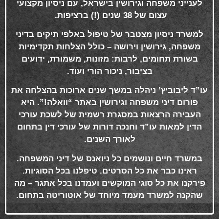
לענייני משפחה וגירושין בישראל, עם ניסיון מקצועי
עצום של 38 שנים (!) ברציפות
.
למשרד ניסיון מצטבר של טיפול באלפי תיקים בדיני
משפחה, גירושין וירושה – כולל הצלחות תקדימיות
בשורת תחומים, לרבות: מזונות, משמורת, ידועים
בציבור, ניכור הורי ועוד
.
עו”ד ליבוביץ’ ניהלה במשך שנים ארוכות בהצלחה את
פורום דיני משפחה וגירושין באתר “וואלה!”. היא
העבירה הרצאות במסגרת רשמית של לשכת עורכי
הדין למאות עו”ד וחנכה דורות של עורכי דין בתחום
לאורך השנים
.
במשרד חיים ונושמים כל ניואנס של דיני המשפחה.
ראינו כבר את כל הסרטים. טיפלנו בכל הסוגיות.
פירקנו את כל סוגי המוקשים ועמדנו בכל אתגר – מה
שהקנה למשרד מעמד מיוחד של אוטוריטה בתחום
.