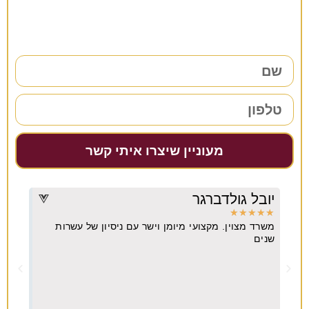
38 שנות ניסיון כאן למענכם –
השאירו פרטים ונחזור אליכם בהקדם!
מעוניין שיצרו איתי קשר
יובל גולדברגר
דרו
★
★
★
★
★
★
★
משרד מצוין. מקצועי מיומן וישר עם ניסיון של עשרות
מקצו
יא
שנים
ה