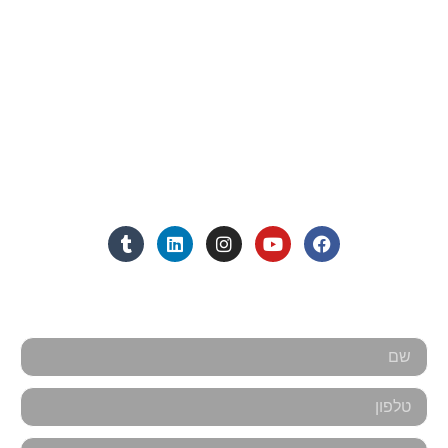
פרטי התקשרות
072-3719952
Eleanor.leibolaw@gmail.com
מנחם בגין 11, מגדל רוגובין-תדהר (קומה 16), רמת גן
מצאו אותנו ברשתות החברתיות:
אנחנו כאן למענכם - צרו קשר