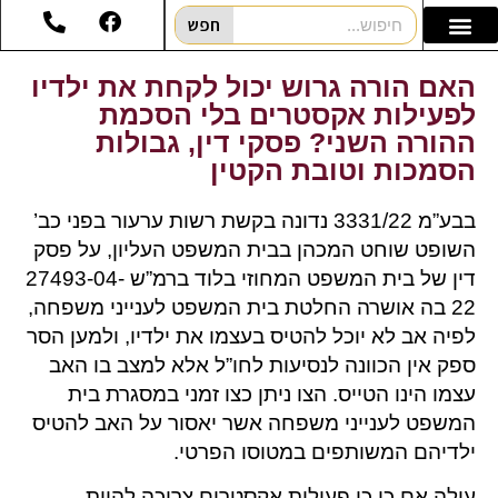
חפש
האם הורה גרוש יכול לקחת את ילדיו
לפעילות אקסטרים בלי הסכמת
ההורה השני? פסקי דין, גבולות
הסמכות וטובת הקטין
בבע”מ 3331/22 נדונה בקשת רשות ערעור בפני כב’
השופט שוחט המכהן בבית המשפט העליון, על פסק
דין של בית המשפט המחוזי בלוד ברמ”ש 27493-04-
22 בה אושרה החלטת בית המשפט לענייני משפחה,
לפיה אב לא יוכל להטיס בעצמו את ילדיו, ולמען הסר
ספק אין הכוונה לנסיעות לחו”ל אלא למצב בו האב
עצמו הינו הטייס. הצו ניתן כצו זמני במסגרת בית
המשפט לענייני משפחה אשר יאסור על האב להטיס
ילדיהם המשותפים במטוסו הפרטי.
עולה אם כן כי פעילות אקסטרים צריכה להיות