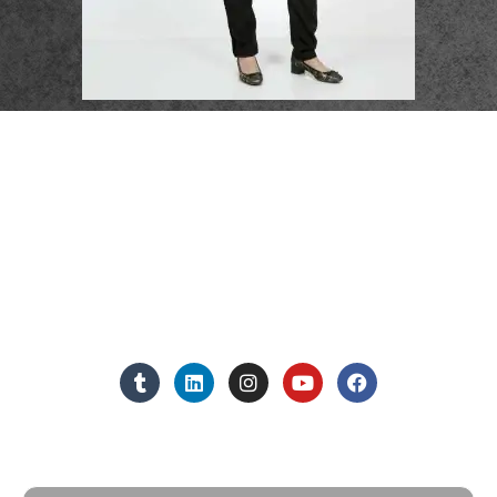
פרטי התקשרות
072-3719952
Eleanor.leibolaw@gmail.com
מנחם בגין 11, מגדל רוגובין-תדהר (קומה 16), רמת גן
מצאו אותנו ברשתות החברתיות:
אנחנו כאן למענכם - צרו קשר