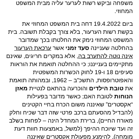
משפחה וביקש רשות לערער עליה מבית המשפט
המחוזי.
ביום 19.4.2022 דחה בית המשפט המחוזי את
בקשת רשות הערעור, בלא צורך בקבלת תשובה. בית
המשפט המחוזי נימק את החלטתו בכך שמדובר
בהחלטה שעניינה
סעד זמני
אשר
ערכאת הערעור
אינה נוטה להתערב בה
, אלא במקרים חריגים, שאינם
מתקיימים בענייננו; כי ההחלטה תואמת את הוראות
סעיפים 18 ו-19 לחוק הכשרות המשפטית
והאפוטרופסות, התשכ”ב – 1962, ובמהותה תואמת
את
טובת הילדים
והוכרעה בהתאם לנטיית
מאזן
הנוחות
לטובת האם; כאשר מדובר בפעילות
“אקסטרים” שאיננה משום הכרח בחיי הקטינים
(להבדיל מהסעתם ברכב פרטי שזה דבר שכיח וחלק
מאורח החיים), ברירת המחדל הינה – לפחות בשלב
זה ועד שיוכח ההיפך (למשל, באמצעות חוות דעת
מומחה), להימנע מפעולת אקסטרים שאיננה