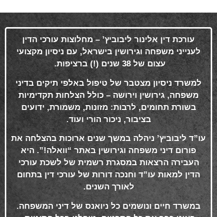
עורכת דין אלינור ליבוביץ’ – מחלוצות עורכי הדין
לענייני משפחה וגירושין בישראל, עם ניסיון מקצועי
עצום של 38 שנים (!) ברציפות
.
למשרד ניסיון מצטבר של טיפול באלפי תיקים בדיני
משפחה, גירושין וירושה – כולל הצלחות תקדימיות
בשורת תחומים, לרבות: מזונות, משמורת, ידועים
בציבור, ניכור הורי ועוד
.
עו”ד ליבוביץ’ ניהלה במשך שנים ארוכות בהצלחה את
פורום דיני משפחה וגירושין באתר “וואלה!”. היא
העבירה הרצאות במסגרת רשמית של לשכת עורכי
הדין למאות עו”ד וחנכה דורות של עורכי דין בתחום
לאורך השנים
.
במשרד חיים ונושמים כל ניואנס של דיני המשפחה.