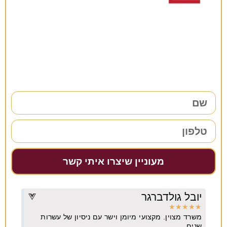
רוצים להתייעץ?
38 שנות ניסיון כאן למענכם –
השאירו פרטים ונחזור אליכם בהקדם!
מעוניין שיצרו איתי קשר
יובל גולדברגר
דרו
★
★
★
★
★
★
★
משרד מצוין. מקצועי מיומן וישר עם ניסיון של עשרות
מקצו
יא
שנים