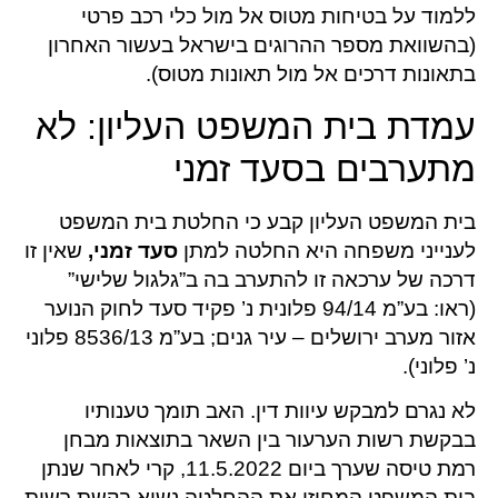
ללמוד על בטיחות מטוס אל מול כלי רכב פרטי
(בהשוואת מספר ההרוגים בישראל בעשור האחרון
בתאונות דרכים אל מול תאונות מטוס).
עמדת בית המשפט העליון: לא
מתערבים בסעד זמני
בית המשפט העליון קבע כי החלטת בית המשפט
לענייני משפחה היא החלטה למתן
סעד זמני,
שאין זו
דרכה של ערכאה זו להתערב בה ב”גלגול שלישי”
(ראו: בע”מ 94/14 פלונית נ’ פקיד סעד לחוק הנוער
אזור מערב ירושלים – עיר גנים; בע”מ 8536/13 פלוני
נ’ פלוני).
לא נגרם למבקש עיוות דין. האב תומך טענותיו
בבקשת רשות הערעור בין השאר בתוצאות מבחן
רמת טיסה שערך ביום 11.5.2022, קרי לאחר שנתן
בית המשפט המחוזי את ההחלטה נשוא בקשת רשות