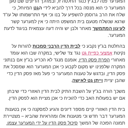
המערער פנה לבג”ץ כנגד החלטה זו, ובמהלך הדיונים שם טען
המערער כי הוא מנסה בכל דרך להביא לידי
ה
גט
המיוחל, כי
שלח את הרב גרוסמן להשפיע על בנו וכי אף התרשמותו של עו”ד
שרגא שנשלח מטעם בית המשפט היתה כי אין למערער קשר
לעיגון המתמשך
מאחר ולבן יש והיה דעה עצמאית בניגוד לדעת
המערער.
בהחלטת בג”ץ נקבע כי
לבית הדין הרבני סמכות
להורות על
נקיטת
אמצעי כפיית גט
נגד צד שלישי, במקרה שבו הוא עומד
מאחורי
הפרת פסק הדין
, אומנם מנגד לא הכריע בג”ץ אם בנתוני
המקרה שלפנינו יש מקום לקבוע כי אכן המערער הוא שמסכל את
פסק הדין, ובדגש על טענות המערער כי פעל מאז פסק הדין כדי
שהבן יציית
וייתן גט לאישה
.
משכך הורה בג”ץ על השבת התיק לבית הדין האזורי כדי שיבחן
אם יש בפעולות האב כדי להוכיח כי אכן מציית הוא לפסק הדין.
בית הדין האזורי קיים מספר דיונים והגיע למסקנה כי אין בטענות
המערער דבר חדש וכי מטענות אלו ומהראיות שהביא – מצטיירת
תמונה הפוכה של המשך
סיכול פסק הדין על ידי המערער עצמו.