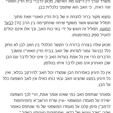
משרד עורך דין לייצגו מול האישה, מכאן לדברי בית הדין האזורי
זוהי ראיה, כי האב הוא שתומך כלכלית בבן.
נמצא מקור ברור להנחה זו של בית הדין האזורי וזאת מתוך
תמליל שהוגש אשר משקף שיחה שהתקיימה בין הרב [ה’]
לבעל
המעגן
, תמליל זה הוגש על ידי באי כוח האב, וכך אלו אינם יכולים
להטיל ספק במהימנותו.
מכאן עולה בצורה ברורה כי הקשר הכלכלי בין האב לבן לא נותק
כלל (בניגוד גמור לעדותו של האב בבית הדין האזורי) ומשכך
הדברים הרי אין כל אמת בעדות האב כי אינו יכול לדבר עם הבן
שכן האחרון אינו מוכן לדבר איתו בטלפון.
אין כל היגיון באמירות הבן שמצדו יכול האב ‘להירקב בכלא’, ואין
כל היגיון במצג שהציגו האב ובאי כוחו כאילו אין לאב השפעה כלל
על הבן.
ומאחר שנתפס האב כמי שאינו אומר אמת, הרי לכך השפעה
ישירה על מעמדו המשפטי –עיין שו”ת הרשב”א (המיוחסות
לרמב”ן סימן קלג) על מעמדו המשפטי של מי שנתפס כאומר
שקר: “
שכך עונשו של בדאי, שמחזיקים טענותיו בשקר.”