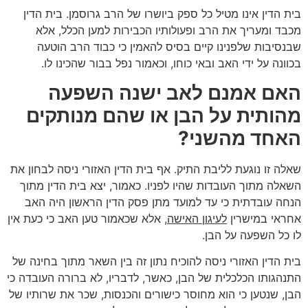
בית הדין אינו מטיל כל ספק ביושרו של הרב גרוסמן. בית הדין
מכבד ומעריך את הרב ופעולותיו הכבירות למען הכלל, אלא
שבנסיבות שלפנינו קיים בסיס להאמין כי כבוד הרב הוטעה
בכוונה על ידי האב ובאי כוחו, וכאמור נפל בבור שהכינו לו.
האם אמנם לאב ישנה השפעה
מהותית על הבן או שהם מנותקים
האחד מהשני?
שאלה זו נוגעת לליבת התיק. אף בית הדין האזורי ניסה לבחון את
השאלה מתוך העובדות שהיו לפניו. כאמור, יצא בית הדין מתוך
הנחה עובדתית כי עד למועד מתן פסק הדין הראשון היה האב
אחראי במישרין
לעיגון האישה
, אלא שכאמור טען האב כי כעת אין
לו כל השפעה על הבן.
בית הדין האזורי ניסה להוכיח נתון זה בין השאר מתוך בחינה של
התנהגותו הכלכלית של הבן, כאשר, לדבריו, לא ברורה העובדה כי
הבן, שנטען כי הוא מחוסר כישורים והכנסות, שכר את שרותיו של