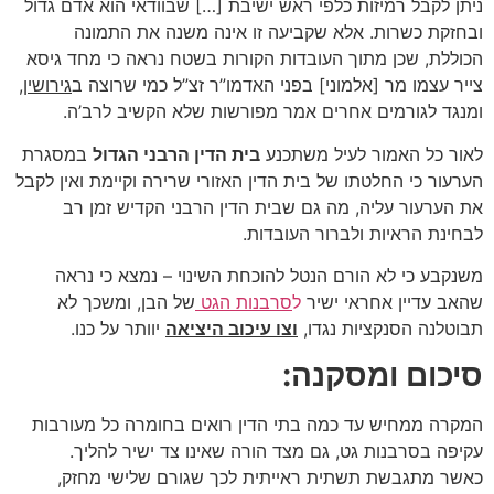
ניתן לקבל רמיזות כלפי ראש ישיבת […] שבוודאי הוא אדם גדול
ובחזקת כשרות. אלא שקביעה זו אינה משנה את התמונה
הכוללת, שכן מתוך העובדות הקורות בשטח נראה כי מחד גיסא
צייר עצמו מר [אלמוני] בפני האדמו”ר זצ”ל כמי שרוצה ב
גירושין
,
ומנגד לגורמים אחרים אמר מפורשות שלא הקשיב לרב’ה.
לאור כל האמור לעיל משתכנע
בית הדין הרבני הגדול
במסגרת
הערעור כי החלטתו של בית הדין האזורי שרירה וקיימת ואין לקבל
את הערעור עליה, מה גם שבית הדין הרבני הקדיש זמן רב
לבחינת הראיות ולברור העובדות.
משנקבע כי לא הורם הנטל להוכחת השינוי – נמצא כי נראה
שהאב עדיין אחראי ישיר
ל
סרבנות הגט
של הבן, ומשכך לא
תבוטלנה הסנקציות נגדו,
וצו עיכוב היציאה
יוותר על כנו.
סיכום ומסקנה:
המקרה ממחיש עד כמה בתי הדין רואים בחומרה כל מעורבות
עקיפה בסרבנות גט, גם מצד הורה שאינו צד ישיר להליך.
כאשר מתגבשת תשתית ראייתית לכך שגורם שלישי מחזק,