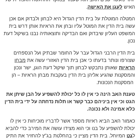
האיש
לעגן את האישה
.
המטלה המוטלת על בית הדין הגדול היא לבחון ולבדוק אם אכן
עשה בית הדין את המוטל עליו ובחן את הראיות אותן דרש בית
המשפט העליון שיבדוק ואם הבדיקה ותוצאותיה נבנו בשיקול דעת
נכון.
בית הדין הרבני הגדול עבר על החומר שבתיק ועל הנספחים
שצורפו ונותר בדעתו כי אכן בית הדין האזורי עשה את
מבחן
הראיות
שאותן נתבקש לבחון תוך שיקול דעת הוגן, ישר ונכון
והמסקנות שהגיע אליהן בית הדין בעקבות מבחן הראיות – הן
המסקנות הנכונות.
טענת האב הינה כי אין לו כל יכולת להשפיע על הבן שיתן את
הגט וכי אין ביניהם כבר קשר או תלות נדחתה על ידי בית הדין
כלא אמינה ולא נכונה.
כאמור האב הביא ראיות מספר אשר לדבריו מוכיחות כי אין לו
יכולת להשפיע על בנו וכי הוא מצידו עושה את המירב כדי להביא
ל
גט
המיוחל. בית הדין מציין כי בהחלטת בג”ץ להחזיר את התיק