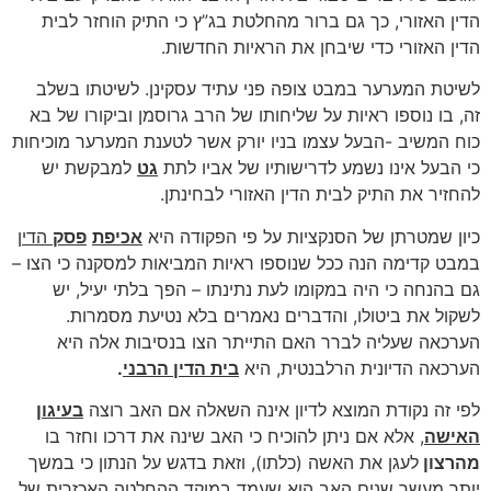
הדין האזורי, כך גם ברור מהחלטת בג”ץ כי התיק הוחזר לבית
הדין האזורי כדי שיבחן את הראיות החדשות.
לשיטת המערער במבט צופה פני עתיד עסקינן. לשיטתו בשלב
זה, בו נוספו ראיות על שליחותו של הרב גרוסמן וביקורו של בא
כוח המשיב -הבעל עצמו בניו יורק אשר לטענת המערער מוכיחות
כי הבעל אינו נשמע לדרישותיו של אביו לתת
גט
למבקשת יש
להחזיר את התיק לבית הדין האזורי לבחינתן.
כיון שמטרתן של הסנקציות על פי הפקודה היא
אכיפת
פסק
הדין
במבט קדימה הנה ככל שנוספו ראיות המביאות למסקנה כי הצו –
גם בהנחה כי היה במקומו לעת נתינתו – הפך בלתי יעיל, יש
לשקול את ביטולו, והדברים נאמרים בלא נטיעת מסמרות.
הערכאה שעליה לברר האם התייתר הצו בנסיבות אלה היא
הערכאה הדיונית הרלבנטית, היא
בית הדין הרבני
.
לפי זה נקודת המוצא לדיון אינה השאלה אם האב רוצה
בעיגון
האישה
, אלא אם ניתן להוכיח כי האב שינה את דרכו וחזר בו
מהרצון
לעגן את האשה (כלתו), וזאת בדגש על הנתון כי במשך
יותר מעשר שנים האב הוא שעמד במוקד ההחלטה האכזרית של