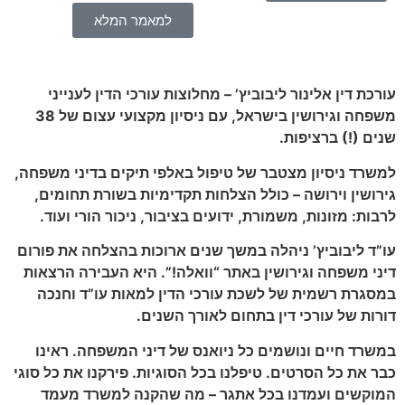
למאמר המלא
עורכת דין אלינור ליבוביץ’ – מחלוצות עורכי הדין לענייני
משפחה וגירושין בישראל, עם ניסיון מקצועי עצום של 38
שנים (!) ברציפות
.
למשרד ניסיון מצטבר של טיפול באלפי תיקים בדיני משפחה,
גירושין וירושה – כולל הצלחות תקדימיות בשורת תחומים,
לרבות: מזונות, משמורת, ידועים בציבור, ניכור הורי ועוד
.
עו”ד ליבוביץ’ ניהלה במשך שנים ארוכות בהצלחה את פורום
דיני משפחה וגירושין באתר “וואלה!”. היא העבירה הרצאות
במסגרת רשמית של לשכת עורכי הדין למאות עו”ד וחנכה
דורות של עורכי דין בתחום לאורך השנים
.
במשרד חיים ונושמים כל ניואנס של דיני המשפחה. ראינו
כבר את כל הסרטים. טיפלנו בכל הסוגיות. פירקנו את כל סוגי
המוקשים ועמדנו בכל אתגר – מה שהקנה למשרד מעמד