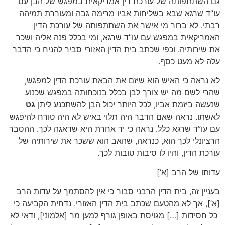
גם השתתפותה של עורכת דין אמריקאית במפגש של הבן עם
עו”ד שרגא שבא בשליחות אביו מרימה גבה ומעוררת תמיהה
רבתי. לא ברור מי אישר את השתתפותה של עורכת הדין
האמריקאית במפגש עם עו”ד שרגא, ומי בכלל פנה אליה ושכר
את שירותיה. וכפי שכתב בית הדין האזורי סביר להניח כי הדבר
עלה לא מעט כסף.
לא נראה כי האיש הוא שיזם את הבאת עורכת הדין למפגש,
שהרי לשם מה יש צורך לבן בכלל בנוכחותה במפגש שכנוע
שנעשה ביזמת אביו, לכל היותר יכול הבן להשתכנע ליתן
גט
לאשתו. נראה שאם הדבר היה תלוי באיש לא היה טורח להיפגש
עם עו”ד שרגא כלל. נראה כי יד אחרת היא שדאגה לכך. ההסבר
הרציונלי לכך הוא, כנראה, שהאב הוא ששכר את שירותיה של
עורכת הדין, והיו לו סיבות טובות לכך.
עדותו של הרב [א’]
בעניין זה, בית הדין הרבני סבור כי אין להסתמך על עדות הרב
[א’], אך לא מהטעם שכתב בית הדין האזורי. נדחית הקביעה כי
כל חסידות […] מגויסת באופן גורף למען מר [אלמוני], ודאי לא