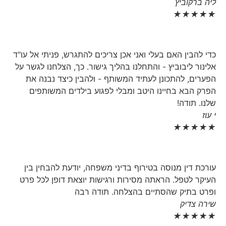
ליה ברקוביץ
★
★
★
★
★
כדי להבין האם בעלי ואני אכן צריכים להתגרש, פניתי אל עו"ד
אלינור ליבוביץ - והתחלנו בהליך גישור. כך, הצלחנו לגשר על
הפערים, להתכונן לעתיד המשותף - ולהבין כיצד נבנה את
הפרק הבא בחיינו היטב ומבלי לפגוע בילדים המשותפים
שלנו. תודה!
י עוז
★
★
★
★
★
עורכת דין מנוסה בטירוף בדיני משפחה, יודעת להבחין בין
העיקר לטפל. הראתה מסירות ורגישות יוצאת דופן לכל פרט
ופרט בתיק שהסתיים בהצלחה. תודה רבה
שירה צדיק
★
★
★
★
★