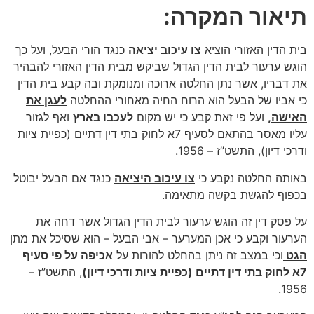
תיאור המקרה:
בית הדין האזורי הוציא
צו עיכוב יציאה
כנגד הורי הבעל, ועל כך
הוגש ערעור לבית הדין הגדול שביקש מבית הדין האזורי להבהיר
את דבריו, אשר נתן החלטה ארוכה ומנומקת ובה קבע בית הדין
כי אביו של הבעל הוא הרוח החיה מאחורי ההחלטה
לעגן את
האישה,
ועל פי זאת קבע כי יש מקום
לעכבו בארץ
ואף לגזור
עליו מאסר בהתאם לסעיף 7א לחוק בתי דין דתיים (כפיית ציות
ודרכי דיון), התשט”ז – 1956.
באותה החלטה נקבע כי
צו עיכוב היציאה
כנגד אם הבעל יבוטל
בכפוף להגשת בקשה מתאימה.
על פסק דין זה הוגש ערעור לבית הדין הגדול אשר דחה את
הערעור וקבע כי אכן המערער – אבי הבעל – הוא שסיכל את מתן
הגט
וכי במצב זה ניתן בהחלט להורות על
אכיפה על פי סעיף
7א לחוק בתי דין דתיים (כפיית ציות ודרכי דיון)
, התשט”ז –
1956.