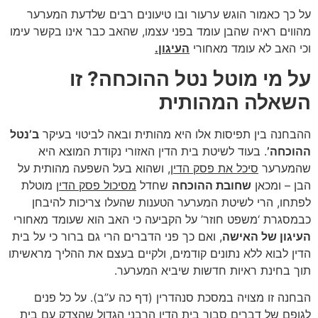
על כך כאמור הוגש ערעור ובו טיעונים רבים שלדעת המערער
מהווים ראיה שהבן עומד בפני עצמו, שהאב כבר אינו בקשר עימו
וכי האב לא עומד מאחורי
העיגון.
על מי מוטל נטל ההוכחה? זו
השאלה המהותית
ההבחנה בין תפיסות אלו היא מהותית ובאה לביטוי בעיקר
ב’נטל
ההוכחה’
. בעוד לשיטת בית הדין האזורי נקודת המוצא היא
שהמערער
סיכל את פסק הדין
, ושהוא בעל השפעה מהותית על
הבן – ומכאן
שחובת ההוכחה
שחדל
מסיכול פסק הדין
מוטלת
לפתחו, הרי לשיטת המערער הטענות שהעלו צריכות להיבחן
כבמסגרת ‘משפט חוזר’ על הקביעה כי האב הוא שעומד מאחורי
העיגון של האישה
, ואם כך פני הדברים הרי גם ברור כי על בית
הדין לבוא ללא נתונים קודמים, ולקיים בעצם את ההליך מראשיתו
תוך בחינת ראיות חדשות שיביא המערער.
הבחנה זו מצויה במסכת סנהדרין (דף כה ע”ב). על כל פנים
לגופם של דברים סבור בית הדין הרבני הגדול שהצדק עם בית