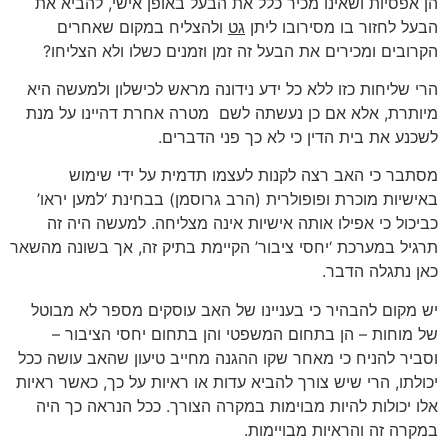
הן אפסיות ושאינו מכיר כלל את הבעל באופן אישי, להביא את
הבעל לחזור בו מסירובו ליתן
גט
ולהצליח במקום שאחרים
הקרובים ומכירים את הבעל זה זמן וזמנים כשלו ולא הצליחו?
הרי שליחות כזו ללא כל ידע נידונה מראש לכישלון ולמעשה היא
מיותרת, אלא אם כן נעשתה לשם מטרה אחרת דהיינו על מנת
לשכנע את בית הדין כי לא כך פני הדברים.
מסתבר כי האב רצה לקנות לעצמו תדמית על ידי שימוש
באישיות מוכרת ופופולרית (הרב גרוסמן) בבחינת ‘למען יראו’
כביכול כי אפילו אותה אישיות אינה מצליחה. למעשה היה זה
תרגיל במערכת ‘יחסי ציבור’ הקיימת בתיק זה, אך בשונה מהשאר
כאן נתגלה הדבר.
יש מקום להבהיר כי בעניינו של האב עוסקים מספר לא מבוטל
של מוחות – הן בתחום המשפטי והן בתחום יחסי הציבור –
וסביר להניח כי מאחר שקו ההגנה מחייב טיעון שהאב עושה ככל
יכולתו, הרי שיש צורך להביא עדות או ראיות על כך, כאשר ראיות
אלו יכולות להיות מבוימות במקרה הצורך. ככל הנראה כך היה
במקרה זה והראיות מבויימות.